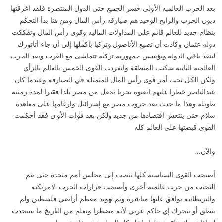
بعد الحرب العالميه الأولى خسر الجميع حتى الدول المنتصرة فلقد اغرقتها
ديون الحرب والرابح الوحيد هم صيارفه رأس المال ومن هنا بدأ التحكم
بنظام جديد للعالم قائم على المداولات الماليه وقوى رأس المال وتفككت
دوله عثمان وكادت أن تضيع الأناضول وتركيا بأكملها إلى أن جاء أتاتورك
لينقذ باقي الدوله ويؤسس جمهوريه تركيه تتماشى مع الغرب وبعد الحرب
العالميه الثانيه سكنت المنطقة وانفردت القوى الخمس بالعالم بالرأي
ولكن الكل تحت أمر قوى رأس المال المتمثله في الصيارفه وعندما كان
عبدالناصر خطرا عليهم اتعبوه بحربا تجعل من مصر بلدا فقيرا لمدة زمنيه
طويله وهذا ما حدث بعد حروب مصر مع إسرائيل وارغامها على معاهدة
سلام حتى ينتعش اقتصادها من جديد ولكن بعد فوات الأوان فقد أحكمت
القوى قبضتها على العالم كله
والآن…
أصبحت القوى السياسية كلها تنصب إلى مجلس أمم متحدة حتى يتم
التجنب من حرب عالميه أخرى وأصبحت قرارات الحرب الامريكيه
والبريطانيه يوافق عليها مباشرة وتم تهويد معظم أراضي فلسطين ولم
ينطق أو يتحرك إي حاكم عربي لأنه مضطرا ويعلم من التاريخ ما سيحدث