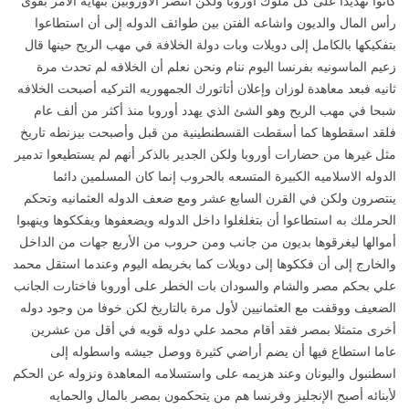
كانوا تهديدا على كل ملوك أوروبا ولكن انتصر الاوروبين بنهاية الأمر بقوى
رأس المال والديون واشاعه الفتن بين طوائف الدوله إلى أن استطاعوا
بتفكيكها بالكامل إلى دويلات وبات دولة الخلافة في مهب الريح حينها قال
زعيم الماسونيه بفرنسا اليوم ننام ونحن نعلم أن الخلافه لم تحدث مرة
ثانيه فبعد معاهدة لوزان وإعلان أتاتورك الجمهوريه التركيه أصبحت الخلافه
شبحا في مهب الريح وهو الشئ الذي يهدد أوروبا منذ أكثر من ألف عام
فلقد اسقطوها كما أسقطت القسطنطينية من قبل وأصبحت بيزنطه تاريخ
مثل غيرها من حضارات أوروبا ولكن الجدير بالذكر أنهم لم يستطيعوا تدمير
الدوله الاسلاميه الكبيرة المتسعه بالحروب إنما كان المسلمين دائما
ينتصرون ولكن في القرن السابع عشر ومع ضعف الدوله العثمانيه وتحكم
الحرملك به استطاعوا أن بتغلغلوا داخل الدوله ويضعفوها ويفككوها وينهبوا
أموالها ليغرقوها بديون من جانب ومن حروب من الأربع جهات من الداخل
والخارج إلى أن فككوها إلى دويلات كما بخريطه اليوم وعندما استقل محمد
علي بحكم مصر والشام والسودان بات الخطر على أوروبا فاختارت الجانب
الضعيف ووقفت مع العثمانيين لأول مرة بالتاريخ لكن خوفا من وجود دوله
أخرى متمثلا بمصر فقد أقام محمد علي دوله قويه في أقل من عشرين
عاما استطاع فيها أن يضم أراضي كثيرة ووصل جيشه واسطوله إلى
اسطنبول واليونان وعند هزيمه على واستسلامه المعاهدة ونزوله عن الحكم
لأبنائه أصبح الإنجليز وفرنسا هم من يتحكمون بمصر بالمال والحمايه