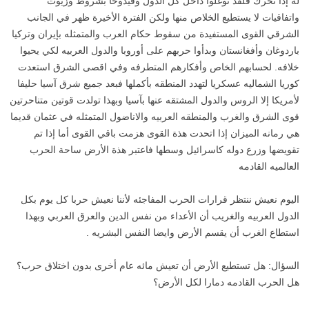
له إذا تحرك فلقد توغلوا داخل كل الدول وقيدوخا بشروط وزيوت
واتفاقيات لا يستطيع الخلاص منها ولكن الفترة الأخيرة ظهر في الجانب
الشرقي القوى المستفيدة من سقوط حكام العرب والمتمثله بإيران وتركيا
باردوغان وأفغانستان وبدأوا حربهم على أوروبا والدول العربيه لكي يحيوا
خلافه. لحسابهم الخاص وأفكارهم المتطرفه وفي اقصى الشرق استعدت
كوريا الشماليه عسكريا لتهدد المنطقه بأكملها فبعد جميع شرق آسيا حليفا
لأمريكا إلا الروس والدول المشتقه عنها بآسيا وبهذا تولدت قوتين متناحرتين
قوى الشرق والغرب والمنطقه العربيه والاناضول المتمثله في عثمان قديما
هي رمانه الميزان إذا اتحدت هذة القوى هزمت باقي القوى أما إذا تم
تقويضها وزرع دوله كاسرائيل وسطها فاعتبر هذة الأرض ساحة الحرب
العالميه القادمه
اليوم نعيش ننتظر قرارات الحرب المفاجئه لأننا نعيش حربا كل يوم بكل
الدول العربيه والغريب أن الأعداء من نفس الدين والعرق العربي وبهذا
استطاع الغرب أن يقسم الأرض وايضا النفس البشريه .
السؤال: هل تستطيع الأرض أن تعيش مائه عام أخرى بدون اختلاق حرب؟
هل الحرب القادمه دمارا لكل الأرض؟