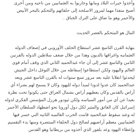
وأخذوا خيرات البلاد ومابها وحاربوا به العثمانيين من ناحيه ومن أخرى
أصبح منفذا مهما لمرور الاسلحه إلى حلفائهم والتحكم بالبحر الأبيض
والأحمر وهو ما ضاق على الترك الخناق ..
المال هو المتحكم بالعصر الحديث
بنهاية القرن التاسع عشر استطاع الحلف الأوروبي في إضعاف الدوله
العثمانيه واغراقها بالديون وهذا من خلال ضعف سلاطين الدوله بالقرنين
الثامن والتاسع عشر إلى أن جاء عبدالحميد الثاني الذي وقف أمام قوى
العالم واليهود ولكن استطاعوا إسقاطه من خلال التوغل داخل الجيش
ليحدثوا انقلابا عليه بعد مرور تسع سنوات له بالقرن التاسع عشر ويعد
عبدالحميد كان عدوا لدودا لمبدأ دوله لليهود وكان لا يسمح لهم بشراء أي
أراض بالقدس وكان يعطيهم أراض بشمال العراق حتى يكونوا تحت نظرة
بعيدا عن أي من أمور السياسه ولكن ثيودور هرزل المؤسس الفكري لدوله
إسرائيل كان العائق والمثير لكل دول أوروبا نحو اضطهاد السلطان الأحمر
له وعند سقوط عبدالحميد قامت الحرب العالميه الثانيه التي خسر فيها
العثمانيين معظم أراضيهم لصالح دول الحلفاء المنتصرة ومنها بدء التقسيم
وإعطاء اليهود وعد بلفور الذي أخذوه من بريطانيا وهو القدس