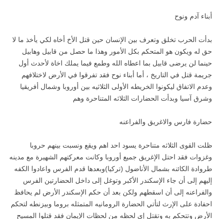
أبناء آدم ونوح
بدأت الحرب تخلق وتعرف بين الإنسان حين قتل الأخ أخاه لكي يأخذ ما لا
حق له ويكون هو المتحكم بكل الأمور وهذا ما حصل من قابيل وهابيل
حينما لن يرضى قابيل بما اعطاه الله وطمع فيما يملك اخاة لأحدث أول
جريمة قتل في التاريخ ، أما أبناء نوح فقد تفرقوا في الأرض لاختلافهم
وعدم الاتفاق ليكونوا الخريطه الأولى الثلاثيه بين أوروبا وشمال أفريقيا
وشرق آسيا وبدأت الحضارات الثلاثه المتناحرة وهم
حضارة فارس والاغريق والفراعنه
ظلت القوى الثلاثه متناحرة يسود احد اهم ويقع ونسبت بينهم حروبا
وغزوات فقد احتل الإغريق جميع أوروبا وكانت معركتهم الشهيرة مع مدينه
طروادة الكائنه بشمال الأناضول (تركيا)وبعدها قدم الفرس واعادوا الكفه
إليهم إلى أن جاء الإسكندر الأكبر وتوغل إلى داخل الحضارتين الفرس
والفراعنه إلى أن اسقطهم ولكن بعد أن حكم الإسكندر الأرض لم يحافظ
احفادة على الإرث لتأتي الحضارة الرومانيه المتمثله بروما وبيزنطه لتحكم
الأرض وتتحكم به وتقتل إي لحظه من لحظات الإيمان فقد قتلوا المسيح