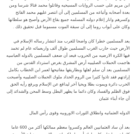
ابن مريم على حسب الروايات المسيحيه وقاتلوا محمد قتالا شرسا ومن
بعدة أصحابه وأتباعه من المسلمين إلى أن انتصر عليهم محمد الفاتح
وكسرهم وانار إعلام دولته المسلمه جميع بقاع الأرض وأصبح هو سلطانها
وكان على أبواب روما إلى أن سبقة الموت مسموما قبل تحقيق ذلك .
يعد المسلمين خطرا كان واضحا للغرب منذ انتشار رساله الإسلام في
الأرض حيث حارب الغرب المسلمين طوال ألف واربعمائه عام لم تخمد
فيها الكرة الارضيه من الحروب فبعد أن ضعف المسلمين بالدوله العباسيه
هاجمت الحملات الصليبيه أرض المشرق بغرض استرداد القدس من
المسلمين بعد أن سلم اهلها وبطاريقها مفاتيحها لعمر ابن الخطاب بكامل
إرادتهم فقد تاذوا كثيرا من الروم الحداد ملوك الحملات الصليبيه وأصبحت
الحرب دائرة ويموت بطلا ويحيا آخر ليدافع عن الإسلام ويرفع رأيه الحق
فوق الظلم والفساد وكان دائما ما يظهر البطل وسط المحن والشدائد إلى
أن جاء أبناء عثمان
الدوله العثمانيه وانطلاق الثورات الاوروبيه وقوى رأس المال
بعد أن ساد العثمانيين العالم وكسروا معظم ممالكها أكثر من 600 عاما