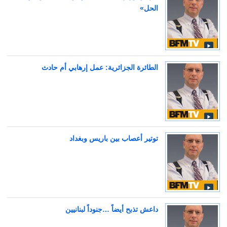
الحل»
الطائرة الجزائرية: عمل إرهابي أم حادث
توتير أعصاب بين باريس وبغداد
داعش تذبح أيضاً …جنوداً لبنانيين