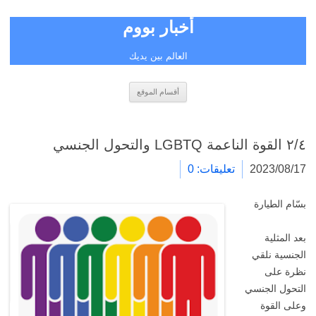
أخبار بووم
العالم بين يديك
انتقل
أقسام الموقع
إلى
المحتوى
٢/٤ القوة الناعمة LGBTQ والتحول الجنسي
2023/08/17
تعليقات: 0
بسّام الطيارة
بعد المثلية
الجنسية نلقي
نظرة على
التحول الجنسي
وعلى القوة