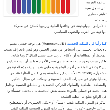
الناعمة الغربية
التي تحمل سوء
تفاهم حضاري
يبعد هذه
«الأمراض البيولوجية» عن وقائعها الطبية ويرميها كسلاح في معركة
مواجهة بين الغرب والجنوب السياسي.
كما رأينا فإن المثلية الجنسية
( Homosexualit)‏ هي توجه جنسي يتسم
بالانجذاب الجنسي بين أشخاص من نفس الجنس وهو ليس بانحراف بسبب
المحيط أو المطالعات أو الأفلام (باربي على سبيل المثال؟) وما شابه.
ولكن بسبب وجود جنية (gene) لدى بعض الأفراد – يقدر أن نسبة تتراوح
بين ٣ و٤ في المئة من أفراد البشرية يحملون هذه الجنية- هذه الجنية هي
«متحول» (mutation) لأسباب غير معلومة، وهي عامل المثلية عند من
يحملها وتؤثر في مليارات الخلايا العصبية والوصلات في مجال التفكير
والمنطقة العاطفية والسلوك الحركي الجسدية، والمناطق الحسية. وحامل
هذه الجنية هو «مثلي بالقوة» تصفه بعض المجتمعات بالـ«شاذ جنسياً» وه،
في الواقع يطيع ما أعطته الطبيعة،
الذكر ذو الميول المثلية يلقب «مثلياً» أو «مثلي الجنس»، أو بالمصطلح
التراثي «لوطي»(gay) . بينما الأنثى ذات الميول الجنسية المثلية تُلقب