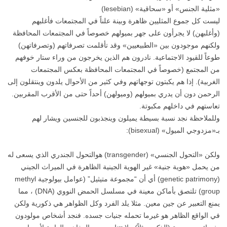
«مثلية الجنس» أو «سحاقية» (lesebian)
ليست كل جموع المثليين ظاهرة وبينة علناً في المجتمعات فأغلبهم
(وأغلبهن) لا يجرأون على جهر بميولهم خصوصاً في المجتمعات المحافظة
ولكنهم موجودون بين «الطبيعيين» وقد تأقلمت تصرفاتهم (وتصرفاتهن)
طوعاً للقيود الاجتماعية. نادرون هم الذين يخرجون من وراء ستار خوفهم
من المجتمع (خصوصاً في المجتمعات المحافظة بعكس المجتمعات
الغربية). إذا هم يكبتون توجهاتهم وفي كثير من الأحوال يلدون وينتقلون إلى
الرحمن دون أن يدري بميولهم (وميولهن) أحداً حتى من الأقرب المقربين.
تعاستهم في داخلهم مكبوتة.
وللملاحظة نجد نسبة بسيطة يميلون وينجذبون للجنسين ويشار لهم
بـ«مزدوجي الميول» (bisexual):
ولكن «التحول الجنسي» (transgender) هوالتحول الجندري الذي يسعى له
من يحمل «هوية جنية» غير الهوية الجينية الظاهرة في الميراث الجيني
(genetic patrimony) أي أن “مجموعة متيثيل” (عوامل بيولوجية methyl
group) تلتصق بأماكن معينة في مسلسل الحمض النووي (DNA) ، مما
يمنع التعبير عن جين معين. مثلا يلد الفرد وكل الظواهر هي ذكورية ولكن
في الواقع الظاهر هو غيرما تحمله جنيات جسده. فنجد أشخاص مولودون