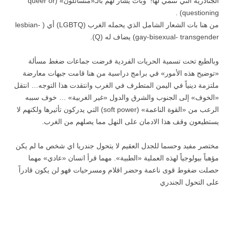
الجنادرية التي تنتمي لها! وبات يشار لهم بالـ«متسائلون» (queer or
questioning) .
من هنا بات الشعار الشامل الذي يحمله الغرب (LGBTQ) أي ( lesbian-
gay-bisexual- transgender) يضاف له (Q).
وبالطبع تحت تسمية الحريات الفردية فرضت جماعات ضغط مسألة
«توضيح هذه الأمور» في برامج دراسية من هنا قامت جبهات معارضة
ملتزمة دينياً في اليمن المتطرف في الغرب وانتقدت هذا التوجه… انتقل
«الخوف» إلى الجنوب والشرق والدول «غير الغربية» … خوف سببه
الرعب من «القوة الناعمة» (soft power) التي يدركون تأثيرها ولكنهم لا
يستطيعون وقف هذا الادمان على النهل مما يصلهم من الغرب.
مختصر مفيد وحسما للجدل العقيم لا يتحول جندريا اي شخص ما لم يكن
مؤهباً بيولوجياً لهذه العملية «الطبية». مهما قرأ انسان «عادي» مهما
حصلت ضغوط قوى ناعمة وحضر اقلام ومسرحيات فهو لن يكون قادراً
على التحول الجندري