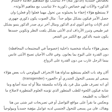
بخصائص جسدية (الذكور مثلاً) «لا تتناسب مع المفاهيم العامة لأجسام
الذكور» والأناث لهم خصائص ذكورية «لا تتناسب مع مفاهيم الأنوثة».
لا يستطيع هؤلاء إخفاء ما يحملونه من تحول مهما فعلوا (أو فعلن) وان
حصل الأمر فيكون بشكل مؤلم جداً : مثال الصوت يكون ذكوري جهوري
لدى الإناث وناعم أنثوي لدى الذكور ومثال آخر نرى صدر الذكور ينمو بشكل
غير طبيعي وتبرز الأرداف لدى الأنثى بشكل يلفت النظر وتكوين جسدها
يكون شبيه بالذكور مع الكثير من الشعر.
يعيش هؤلاء مأساة شخصية داخلية (خصوصاً في المجتمعات المحافظة)
دون القدرة على البوح بما يعانون. وفي غالب الأحيان تصبح الأنثى عانس
بينما الرجل عازب من دون القدرة على الزواج.
ألان وقد بات العلم يستطيع مداواة هذا الانحراف البيولوجي بات بعض هؤلاء
يسعى لم يسمى التحول الجندري أو «العبور» (transgender).
أي انه تصرف طبي مثل فرد يلد وآذانه ملتصقة مثلاً أو له ستة أصابع وما
شابه فيكون اللجوء للطب المتطور الذي تؤمنه العلوم المتطورة لاصلاح ما
اخطأت به الطبيعة.
وبعكس ما نقرأ على مواقع التواصل أو في تصريحات غير شتى من هنا
وهناك، فان من يسعى للتحول الجنسي لديه عوامل مؤهبة جسدياً وبيولوجياً