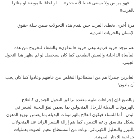
… فهو مريض ولا يسعى فقط لأنه «حر» … او لحاقا بالموضة او متاثرا
بالغرب!!
مرة أخرى يخطئ الغرب حين يقدم هذه التحولات ضمن سلة حقوق
الإنسان والحريات الفردية.
نعم توجد حرية فردية وهي حرية «التداوي» والشفاء للخروج من هذه
المأساة الداخلية والعيش الطبيعي كما كان سيحصل لو لم يظهر هذا التحول
الجيني.
العابرين جندريًا هم من استطاعوا التخلص من عاهتهم وعادوا كما كان يجب
أن يلدون!
وبالطبع فإن إجراءات طبية معقدة ترافق التحول الجندري كالعلاج
بالهرمونات البديلة للرجال المتحولين بما يضمن نموّ اللحية الشعر في
البدن. أما للنساء فيكون العلاج بالهرمونات البديلة بما يضمن توزيع الدهون
بشكل متناسق ودعم الثديين، كما يتم إزالة الشعر الزائد عند المتحولات
بالليزر والتحليل الكهربائي. وبات من المستطاع تنعيم الصوت بعمليات
جراحية للأوتار الصوتية.