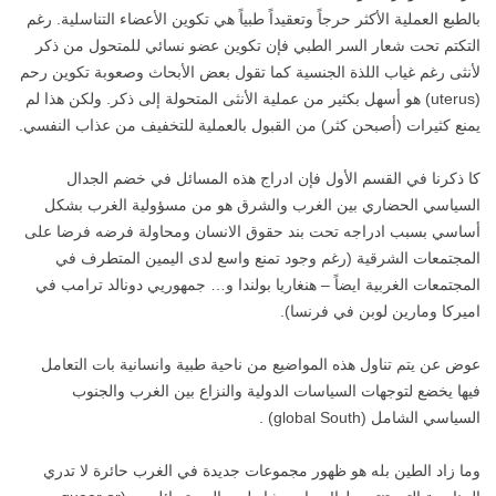
بالطبع العملية الأكثر حرجاً وتعقيداً طبياً هي تكوين الأعضاء التناسلية. رغم
التكتم تحت شعار السر الطبي فإن تكوين عضو نسائي للمتحول من ذكر
لأنثى رغم غياب اللذة الجنسية كما تقول بعض الأبحاث وصعوبة تكوين رحم
(uterus) هو أسهل بكثير من عملية الأنثى المتحولة إلى ذكر. ولكن هذا لم
يمنع كثيرات (أصبحن كثر) من القبول بالعملية للتخفيف من عذاب النفسي.
كا ذكرنا في القسم الأول فإن ادراج هذه المسائل في خضم الجدال
السياسي الحضاري بين الغرب والشرق هو من مسؤولية الغرب بشكل
أساسي بسبب ادراجه تحت بند حقوق الانسان ومحاولة فرضه فرضا على
المجتمعات الشرقية (رغم وجود تمنع واسع لدى اليمين المتطرف في
المجتمعات الغربية ايضاً – هنغاريا بولندا و… جمهوريي دونالد ترامب في
اميركا ومارين لوبن في فرنسا).
عوض عن يتم تناول هذه المواضيع من ناحية طبية وانسانية بات التعامل
فيها يخضع لتوجهات السياسات الدولية والنزاع بين الغرب والجنوب
السياسي الشامل (global South) .
وما زاد الطين بله هو ظهور مجموعات جديدة في الغرب حائرة لا تدري