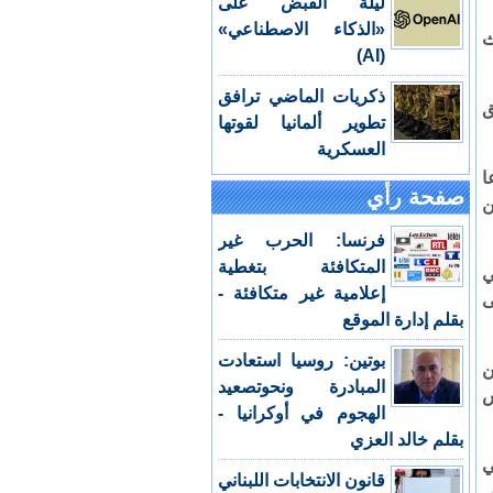
ليلة القبض على
«الذكاء الاصطناعي»
ث
(AI)
ذكريات الماضي ترافق
ق
تطوير ألمانيا لقوتها
العسكرية
ا
صفحة رأي
ن
فرنسا: الحرب غير
المتكافئة بتغطية
ي
إعلامية غير متكافئة -
ى
بقلم إدارة الموقع
بوتين: روسيا استعادت
 من
المبادرة ونحوتصعيد
س
الهجوم في أوكرانيا -
بقلم خالد العزي
ي
قانون الانتخابات اللبناني
ى