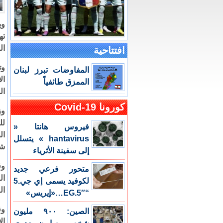
وب
ته
ال
افتتاحية
وت
المفاوضات تبرز لبنان
ال
الممزق طائفياً
ال
كورونا Covid-19
وز
لل
فيروس هانتا «
hantavirus » يتسلل
شخ
إلى سفينة الأثرياء
وق
متحور فرعي جديد
ال
لكوفيد يسمى إي جي.5
ال
“EG.5″…«إيريس»
وق
الصين: ٩٠٠ مليون
ال