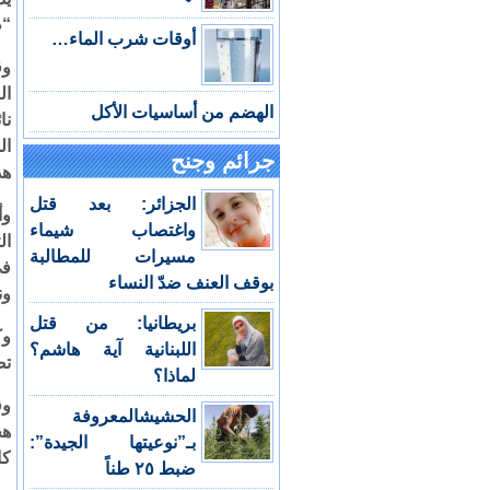
“ط
أوقات شرب الماء…
وق
ال
الهضم من أساسيات الأكل
نا
ال
جرائم وجنح
هذ
الجزائر: بعد قتل
وأ
واغتصاب شيماء
ال
مسيرات للمطالبة
في
بوقف العنف ضدّ النساء
ون
بريطانيا: من قتل
وك
اللبنانية آية هاشم؟
تض
لماذا؟
وق
الحشيشالمعروفة
بـ”نوعيتها الجيدة”:
كا
ضبط ٢٥ طناً