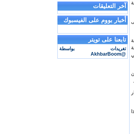
ة
آخر التعليقات
أخبار بووم على الفيسبوك
ى
تابعنا على تويتر
ة
ة
تغريدات بواسطة
@AkhbarBoom
ي
ن
ر
هذا