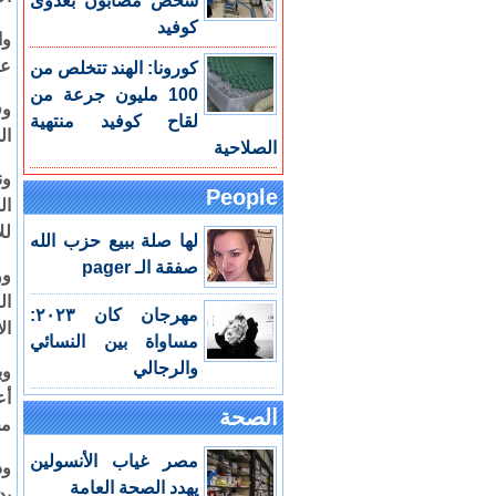
شخص مصابون بعدوى
كوفيد
وا
عش
كورونا: الهند تتخلص من
100 مليون جرعة من
وف
لقاح كوفيد منتهية
ال
الصلاحية
ون
People
ال
لل
لها صلة ببيع حزب الله
صفقة الـ pager
وو
ال
مهرجان كان ٢٠٢٣:
ال
مساواة بين النسائي
والرجالي
أع
الصحة
مج
مصر غياب الأنسولين
ود
يهدد الصحة العامة
يد