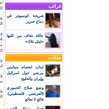
ثم
غرائب
ال
شريحة كومبيوتر في
ود
دماغ خنزير
ال
وم
عائلة تخاف من كلبها
في
«ليتل بلاك»
من
ال
ملفات
وق
ان
لبنان: انفصام سياسي
مرضي حول اسرائيل
وذ
وإيران والخليج
سي
وضع صلاح الحموري
(الفرنسي فلسطيني):
ال
فالج لا تعالج
تحول مزاج الحزب