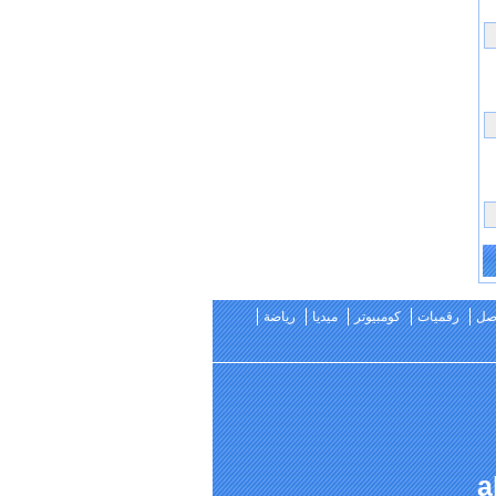
اصل
رقميات
كومبيوتر
ميديا
رياضة