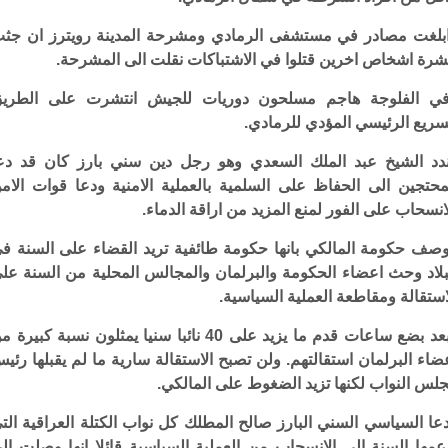
بلغت مصادر في مستشفى الرمادي ومشرحة المدينة رويترز ان جث
رة اشخاص اخرين قتلوا في الاشتباكات نقلت الى المشرحة.
ي الفلوجة هاجم مسلحون دوريات للجيش انتشرت على الطري
سريع الرئيسي المؤدي للرمادي.
دد الشيخ عبد الملك السعدي وهو رجل دين سني بارز كان قد دع
محتجين الى الحفاظ على السلمية بالعملية الامنية ودعا قوات الام
انسحاب على الفور لمنع المزيد من اراقة الدماء.
صف حكومة المالكي بانها حكومة طائفية تريد القضاء على السنة ف
بلاد وحث اعضاء الحكومة والبرلمان والمجالس المحلية من السنة عل
استقالة ومقاطعة العملية السياسية.
وبعد بضع ساعات قدم ما يزيد على 40 نائبا سنيا يمثلون نسبة كبيرة
ضاء البرلمان استقالتهم. ولن تصبح الاستقالة سارية ما لم يقبلها رئي
لس النواب لكنها تزيد الضغوط على المالكي.
عا السياسي السني البارز صالح المطلك كل نواب الكتلة العراقية الت
عمها السنة الى الانسحاب من العملية السياسية قائلا انها وصلت ال