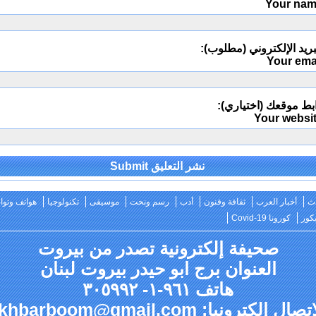
Your na
ريد الإلكتروني (مطلوب):
Your ema
بط موقعك (اختياري):
Your websi
Alternativ
ث
أخبار العرب
ثقافة وفنون
أدب
رسم ونحت
موسيقى
تكنولوجيا
هواتف وتو
كور
كورونا Covid-19
صحيفة إلكترونية تصدر من بيروت
العنوان برج ابو حيدر بيروت لبنان
هاتف ٩٦١-١- ٣٠٥٩٩٢
صال إلكترونيا: akhbarboom@gmail.com