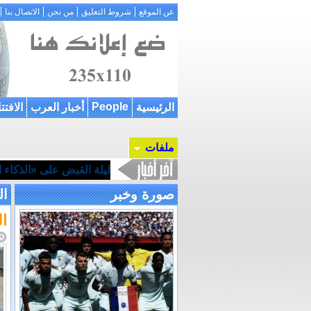
عن الموقع
شروط التعليق
من نحن
الاتصال بنا
People
الرئيسية
أخبار العرب
الافتت
ملفات
ليلة القبض على «الذكاء ال
صورة وخبر
ال
ا