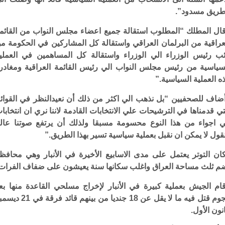
ريق مسدود”.
ال المطلك “المطلوب استقالة جميع اعضاء مجلس النواب من القائم
عراقية من البرلمان العراقي واستقالة كل المشاركين في الحكومة م
ئب رئيس الوزراء الي الوزراء واستقالة كل المساهمين في العملي
سياسية من رئيس مجلس النواب الي رئيس القائمة العراقية ومغادر
ه العملية السياسية.”
ضاف للصحفيين “بل نذهب الي اكثر من ذلك أن نعيدالنظر في القوائ
تي قدمناها في الترشيحات علي الانتخابات القادمة لاننا نري ان انتخابا
 اجواء من هذا النوع محسومة مسبقا ولذلك أن يرتفع صوتنا عالي
قول لا يمكن ان نقبل بعملية سياسية تسير بهذا الطريق.”
ان التوتر يعتمل على مدى الاسابيع الأخيرة في الأنبار وهي محافظ
م ثلث مساحة العراق واغلب سكانها سنة يعيشون على ضفاف الفرات
ام الجيش بعملية كبيرة في الأنبار لإخراج مسلحي القاعدة منها بع
هجوم قتل فيه ما لا يقل عن 18 جنديا من بينهم قائد فرقة 
نون الأول.