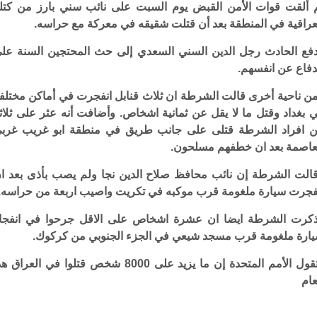
 ألقت قوات الأمن القبض يوم السبت على نائب سني بارز من كتل
عراقية في المنطقة بعد أن قتلت شقيقه في معركة مع حراسه.
فع الحادث رجل الدين السني السعدي إلى حث المحتجين السنة عل
دفاع عن انفسهم.
ن ناحية أخرى قالت الشرطة ان ثلاث قنابل انفجرت في أماكن مختلف
 بغداد وقتل ما لا يقل عن ثمانية اشخاص. وأضافت أنه عثر على ثلاث
 افراد الشرطة قتلى على جانب طريق في منطقة ابو غريب غرب
عاصمة بعد ان خطفهم مسلحون.
الت الشرطة إن نائب محافظ صلاح الدين نجا ولم يصب بأذى بعد ا
فجرت سيارة ملغومة قرب موكبه في تكريت واصيب اربعة من حراسه.
كرت الشرطة ايضا ان عشرة اشخاص على الاقل جرحوا في انفجا
ارة ملغومة قرب مسجد شيعي في الجزء الجنوبي من كركوك.
وتقول الأمم المتحدة إن ما يزيد على 8000 شخص قتلوا في العراق 
عام