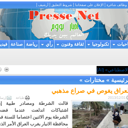
وظائف شاغرة
الإعلان على صفحاتنا
شروط التعليق
أرشيف
احيات
تكنولوجيا
ثقافة وفنون
رأي
رياضة
صناعة
فيدي
اصطناعي» (AI)
رئيسية
»
مختارات
»
لعراق يغوص في صراع مذهبي
2013/12/31
طباعة
إرسا
قالت الشرطة ومصادر طبية إ
اشتباكات اندلعت عندما فض
الشرطة يوم الاثنين اعتصاما للسنة ف
محافظة الانبار بغرب العراق الأمر الذ