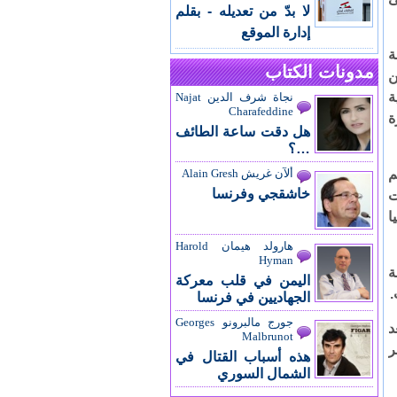
لا بدّ من تعديله - بقلم
إدارة الموقع
ة
مدونات الكتاب
ن
ة
نجاة شرف الدين Najat
Charafeddine
ة
هل دقت ساعة الطائف
…؟
م
ألآن غريش Alain Gresh
خاشقجي وفرنسا
ت
ا
هارولد هيمان Harold
Hyman
ة
اليمن في قلب معركة
.
الجهاديين في فرنسا
جورج مالبرونو Georges
د
Malbrunot
في 21 ديسمبر
هذه أسباب القتال في
الشمال السوري