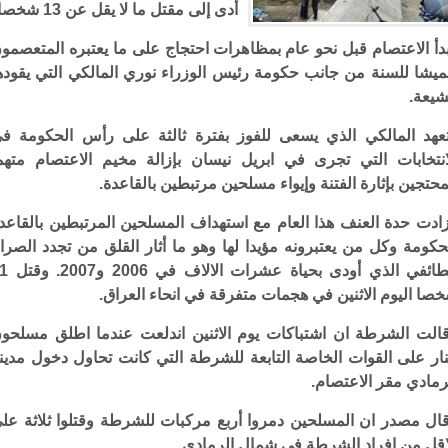
أدى إلى مقتل ما لا يقل عن 13 شخصا.
دأ الاعتصام قبل نحو عام بمظاهرات احتجاج على ما يعتبره المتعصمو
ميشا للسنة من جانب حكومة رئيس الوزراء نوري المالكي التي يقوده
شيعة.
عهد المالكي الذي يسعى للفوز بفترة ثالثة على رأس الحكومة ف
انتخابات التي تجرى في ابريل نيسان بإزالة مخيم الاعتصام متهم
محتجين بإثارة الفتنة وإيواء مسلحين مرتبطين بالقاعدة.
ادت حدة العنف هذا العام مع استهداف المسلحين المرتبطين بالقاعد
حكومة وكل من يعتبرونه مؤيدا لها وهو ما أثار القلق من تجدد الصرا
الطائفي الذي أودى بحياة عشر
صا اليوم الاثنين في هجمات متفرقة في انحاء العراق.
الت الشرطة ان اشتباكات يوم الاثنين اندلعت عندما اطلق مسلحو
نار على القوات الخاصة التابعة للشرطة التي كانت تحاول دخول مدين
رمادي مقر الاعتصام.
ال مصدر ان المسلحين دمروا أربع مركبات للشرطة وقتلوا ثلاثة عل
اقل من افراد الشرطة في شمال الرمادي.