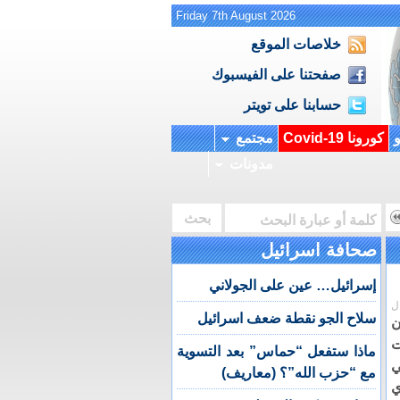
Friday 7th August 2026
خلاصات الموقع
صفحتنا على الفيسبوك
حسابنا على تويتر
و
كورونا Covid-19
مجتمع
مدونات
صحافة اسرائيل
إسرائيل… عين على الجولاني
ل
سلاح الجو نقطة ضعف اسرائيل
ن
ت
ماذا ستفعل “حماس” بعد التسوية
ي
مع “حزب الله”؟ (معاريف)
ي