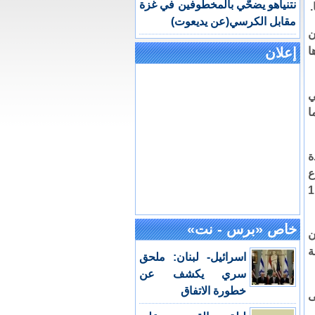
نتنياهو يضحّي بالمخطوفين في غزة
مقابل الكرسي(عن يديعوت)
ن
ا
إعلان
ي
ا
ة
ع
ات الالاف في 2006 و2007. وقتل 11
خاص «برس - نت»
ن
ة
اسرائيل- لبنان: ملحق
سري يكشف عن
خطورة الاتفاق
ى