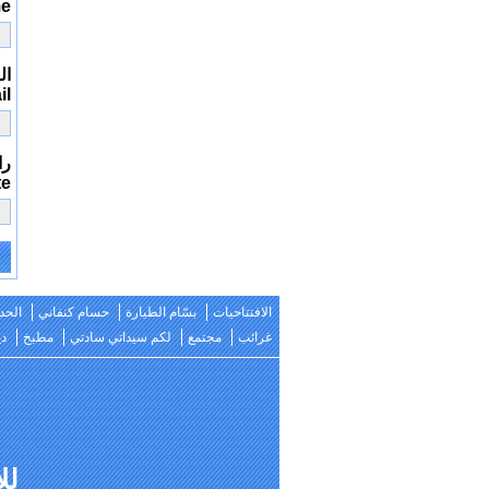
me
الب
il
را
te
e:
الافتتاحيات
بسّام الطيارة
حسام كنفاني
الحد
غرائب
مجتمع
لكم سيداتي سادتي
مطبخ
دي
للات