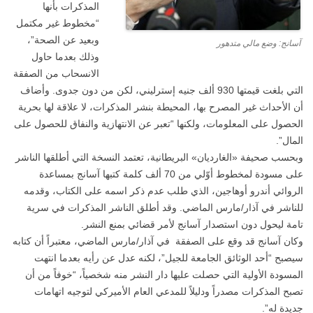
المذكرات بأنها
“مخطوط غير مكتمل
وبعيد عن الصحة”،
آسانج: وضع مالي متدهور
وذلك بعدما حاول
الانسحاب من الصفقة
التي بلغت قيمتها 930 ألف جنيه إسترليني، لكن من دون جدوى. وأضاف
أن الأحداث غير المصرح بها، المحيطة بنشر المذكرات، لا علاقة لها بحرية
الحصول على المعلومات، ولكنها “تعبر عن الانتهازية والنفاق للحصول على
المال”.
وبحسب صحيفة «الغارديان» البريطانية، تعتمد النسخة التي أطلقها الناشر
على مسودة لمخطوط أوّلي من 70 ألف كلمة كتبها آسانج بمساعدة
الروائي أندرو أوهاجين، الذي طلب عدم ذكر اسمه على الكتاب، وقدمه
للناشر في آذار/مارس الماضي. وقد أطلق الناشر المذكرات في سرية
تامة ليحول دون استصدار آسانج لأمر قضائي بمنع النشر.
وكان آسانج قد وقع على الصفقة في آذار/مارس الماضي، معتبراً أن كتابه
سيصبح “أحد الوثائق الجامعة للجيل”، لكنه عدل عن رأيه بعدما انتهت
المسودة الأولية التي حصلت عليها دار النشر منه شخصياً، “خوفاً من أن
تصبح المذكرات مصدراً ودليلاً للمدعي العام الأميركي لتوجيه اتهامات
جديدة له”.