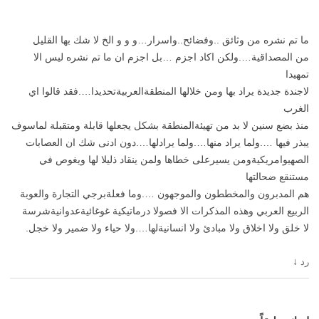
ما تم نشره من وثائق ..وفضائح..واسرار…و و و الخ لا شك بها القليل
من المصداقية….ولكن اكاد اجزم …بل اجزم ان ما تم نشره ليس الا
تمهيدا
لاجندة جديدة يراد بها ومن خلالها المنطقةالعربيةتحديدا….فقد قالوا اي
الغرب
منذ بضع سنين لا بد من تهيئةالمنطقة بشكل يجعلها قابلة ومتقبلة لماسوف
يبذر فيها ….ولما يراد منها….ولما يرادلها….دون ادنى شك ان العصابات
الصهيوامريكيةومن يسيرعلى خطاها ولمن ينقاد ذليلا لها ويغوص في
مستنقع ضحالتها
هم المدبرون والمخططون والموجهون ….وما فعلةبرجي التجارة والعوبة
الربيع العربي وهذه المذكرات الا فصولا درماتيكية غوغائيةعدوانيةشرسة
لا خلق ولا اخلاق ولا مبادئ ولا انسانيةلها….ولا حياء ولا ضمير ولا خجل.
↓
رد