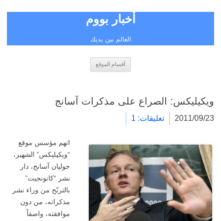
أخبار بووم
العالم بين يديك
انتقل
أقسام الموقع
إلى
المحتوى
ويكيليكس: الصراع على مذكرات آسانج
2011/09/23
تعليقات: 1
اتهم مؤسس موقع
“ويكيليكس” الشهير،
جوليان آسانج، دار
نشر “كانونجيت”
بالتربّح من وراء نشر
مذكراته، من دون
موافقته، واصفاً