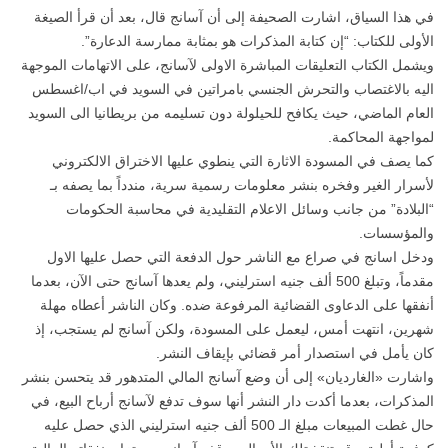
في هذا السياق، اشارت الصحيفة إلى أن آسانج قال، بعد أن قرأ الصيغة
الأولى للكتاب: “إن كتابة المذكرات هو بمثابة ممارسة الدعارة”.
ويشمل الكتاب التعليقات المباشرة الاولى لآسانج، على الاتهامات الموجهة
اليه بالاغتصاب والتحرش الجنسي بامراتين في السويد في اب/اغسطس
العام الماضي، حيث يكافح للحيلولة دون تسليمه من بريطانيا الى السويد
لمواجهة المحاكمة.
كما يصف في المسودة الاثارة التي ينطوي عليها الاختراق الالكتروني
لأسرار الغير وفخره بنشر معلومات رسمية سرية، مندداً بما يصفه بـ
“البلادة” من جانب وسائل الاعلام التقليدية في محاسبة الحكومات
والمؤسسات.
ودخل اسانج في صراع مع الناشر حول الدفعة التي حصل عليها الاول
مقدماً، وتبلغ 500 ألف جنيه استرليني، ولم يعدها آسانج حتى الآن، بعدما
أنفقها على الدعاوى القضائية المرفوعة ضده. وكان الناشر أعطاه مهلة
شهرين، انتهت أمس، ليعمل على المسودة، ولكن آسانج لم يستجب، إذ
كان يأمل في استصدار أمر قضائي بإيقاف النشر.
واشارت «الغارديان» إلى أن وضع آسانج المالي المتدهور قد يتحسن بنشر
المذكرات، بعدما أكدت دار النشر أنها سوف تدفع لآسانج أرباح البيع، في
حال غطت المبيعات مبلغ الـ 500 ألف جنيه استرليني الذي حصل عليه