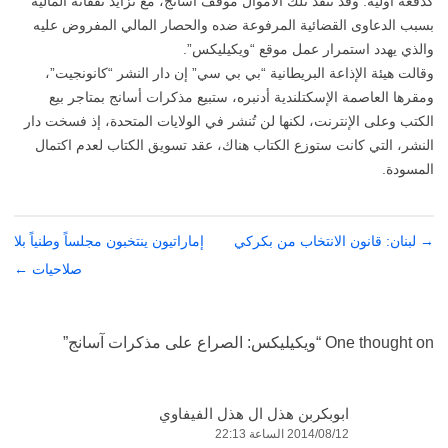
كدفعة أولية. وقد تنقذ تلك الأموال موقف آسانج، مع تزايد نفقاته المالية
بسبب الدعاوى القضائية المرفوعة ضده والحصار المالي المفروض عليه
والذي يهدد استمرار عمل موقع “ويكيليكس”.
وقالت هيئة الإذاعة البريطانية “بي بي سي” إن دار النشر “كانونجيت”،
ومقرها العاصمة الإسكتلندية أدنبره، ستبيع مذكرات أسانج بمتاجر بيع
الكتب وعلى الإنترنت، لكنها لن تُنشر في الولايات المتحدة، إذ فسخت دار
النشر، التي كانت ستوزع الكتاب هناك، عقد تسويق الكتاب لعدم اكتمال
المسودة.
→
تصفّح
لبنان: قانون الانتخاب من بكركي
إماراتيون ينتخبون مجلساً وطنياً بلا
المقالات
صلاحيات
←
One thought on “
ويكيليكس: الصراع على مذكرات آسانج
”
ابوبكربن هذل ال هذل الفيفاوي
2014/08/12 الساعة 22:13