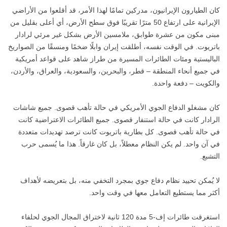
كان الطيارون الإيرانيون، مدركين تمامًا لهذا الأمر، قد أقلعوا من الأراضي
الإيرانية على ارتفاع 50 مترًا تقريبًا فوق سطح الأرض، أي أعلى بقليل من
مبنى مكون من عشرة طوابق، ملامسين الأرض بشكل غير مرئي لرادار
باتريوت. في الوقت نفسه، أطلقت إيران وابلًا ضخمًا ومنسقًا من الصواريخ
الباليستية ومئات الطائرات المسيرة من طراز شاهد على قواعد أمريكية
في جميع أنحاء المنطقة – قطر، والبحرين، والسعودية، والعراق، والأردن،
والكويت – دفعة واحدة.
كان مشغلو الدفاع الجوي الأمريكي في حالة تأهب قصوى. جميع شاشات
الرادار كانت في حالة استنفار قصوى. جميع الطائرات الاعتراضية كانت
في حالة تأهب قصوى. كل بطارية باتريوت كانت ترصد تهديدات متعددة
في آن واحد. لم يكن النظام معطلاً، بل كان غارقاً. هذا ما يُسمى حرب
التشبع.
لا يُمكن تحييد نظام دفاع جوي بمجرد التخفي منه، بل بتعريضه لأهداف
أكثر مما يستطيع التعامل معها في وقت واحد.
استغرقت طائرات إف-5 مدة 120 ثانية لاختراق المجال الجوي لحلفاء