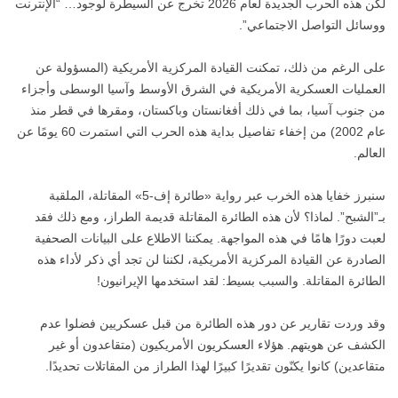
لكن هذه الحرب الجديدة لعام 2026 تخرج عن السيطرة لوجود… “الإنترنت
ووسائل التواصل الاجتماعي”.
على الرغم من ذلك، تمكنت القيادة المركزية الأمريكية (المسؤولة عن
العمليات العسكرية الأمريكية في الشرق الأوسط وآسيا الوسطى وأجزاء
من جنوب آسيا، بما في ذلك أفغانستان وباكستان، ومقرها في قطر منذ
عام 2002) من إخفاء تفاصيل بداية هذه الحرب التي استمرت 60 يومًا عن
العالم.
سنبرز خفايا هذه الخرب عبر رواية «طائرة إف-5» المقاتلة، الملقبة
بـ”الشبح”. لماذا؟ لأن هذه الطائرة المقاتلة قديمة الطراز، ومع ذلك فقد
لعبت دورًا هامًا في هذه المواجهة. يمكننا الاطلاع على البيانات الصحفية
الصادرة عن القيادة المركزية الأمريكية، لكننا لن تجد أي ذكر لأداء هذه
الطائرة المقاتلة. والسبب بسيط: لقد استخدمها الإيرانيون!
وقد وردت تقارير عن دور هذه الطائرة من قبل عسكريين فضلوا عدم
الكشف عن هويتهم. هؤلاء العسكريون الأمريكيون (متقاعدون أو غير
متقاعدين) كانوا يكنّون تقديرًا كبيرًا لهذا الطراز من المقاتلات تحديدًا.