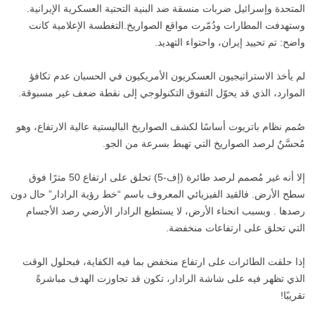
المتحدة وإسرائيل ضربات منسقة ضد البنية التحتية العسكرية الإيرانية.
وستهدفت المطارات ودُمّرت مواقع الصواريخ.التغطسة الإعلامية كانت
واضح: تم تحييد إيران، واحتواء التهديد.
لم يأخذ الاستراتيجيون العسكريون الأمريكيون في الحسبان عدم تكافؤ
الموارد، الذي قد يحوّل التفوق التكنولوجي إلى نقطة ضعف غير مسبوقة.
صُمم نظام باتريوت أساسًا لكشف الصواريخ الباليستية عالية الارتفاع، وهو
مُحسَّنٌ لرصد الصواريخ التي تهبط بسرعة من الجو.
إلا أنه غير مُصمم لرصد طائرة (إف-5) تحلق على ارتفاع 50 مترًا فوق
سطح الأرض. فالقيد الفيزيائي المعروف باسم “خط رؤية الرادار” حال دون
رصدها . وبسبب انحناء الأرض، لا يستطيع الرادار الأرضي رصد الأجسام
التي تحلق على ارتفاعات منخفضة.
إذا حلقت الطائرات على ارتفاع منخفض بما فيه الكفاية، فبحلول الوقت
الذي تظهر فيه على شاشة الرادار، تكون قد تجاوزت الهدف مباشرةً
تقريبًا!