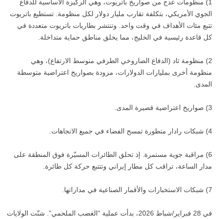
1) منظومات عدج من صواريخ باتريوت، وهي الركيزة الأساسية للدفاع
الجوي الأمريكي، بتكلفة تقارب مليار دولار لكل منظومة. تستطيع باتريوت
تتبع مئات الأهداف في وقت واحد. وتنتشر بطاريات باتريوت متعددة في
كل قاعدة رئيسية في الخليج، مما يخلق مناطق حماية متداخلة.
2) منظومة ثاد (الدفاع الصاروخي الطرفي متوسط الارتفاع)، وهي
منظومة أخرى بمليارات الدولارات، مزودة بصواريخ اعتراضية متوسطة
المدى.
3) صواريخ اعتراضية قصيرة المدى.
4) شبكات رادار متطورة تمسح الفضاء في جميع الاتجاهات.
6) مراقبة جوية مستمرة. إذ تحلق الطائرات المسيّرة فوق المنطقة على
مدار الساعة، تراقب كل مطار إيراني وتتتبع حركة كل طائرة.
7) شبكات الاستخبارات والأقمار الصناعية في مداراتها.
في 28 فبراير/شباط 2026، بدأت عملية “الغضب الملحمي”. شنّت الولايات