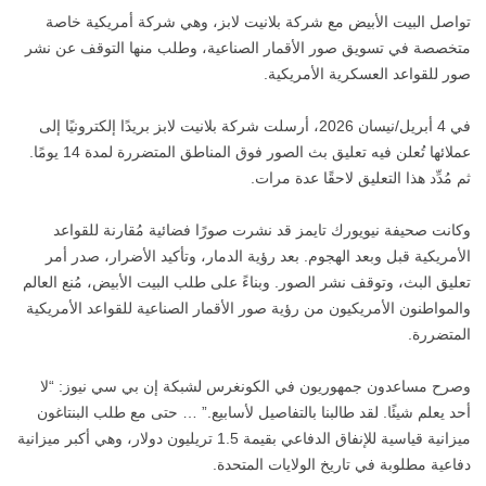
تواصل البيت الأبيض مع شركة بلانيت لابز، وهي شركة أمريكية خاصة
متخصصة في تسويق صور الأقمار الصناعية، وطلب منها التوقف عن نشر
صور للقواعد العسكرية الأمريكية.
في 4 أبريل/نيسان 2026، أرسلت شركة بلانيت لابز بريدًا إلكترونيًا إلى
عملائها تُعلن فيه تعليق بث الصور فوق المناطق المتضررة لمدة 14 يومًا.
ثم مُدِّد هذا التعليق لاحقًا عدة مرات.
وكانت صحيفة نيويورك تايمز قد نشرت صورًا فضائية مُقارنة للقواعد
الأمريكية قبل وبعد الهجوم. بعد رؤية الدمار، وتأكيد الأضرار، صدر أمر
تعليق البث، وتوقف نشر الصور. وبناءً على طلب البيت الأبيض، مُنع العالم
والمواطنون الأمريكيون من رؤية صور الأقمار الصناعية للقواعد الأمريكية
المتضررة.
وصرح مساعدون جمهوريون في الكونغرس لشبكة إن بي سي نيوز: “لا
أحد يعلم شيئًا. لقد طالبنا بالتفاصيل لأسابيع.” … حتى مع طلب البنتاغون
ميزانية قياسية للإنفاق الدفاعي بقيمة 1.5 تريليون دولار، وهي أكبر ميزانية
دفاعية مطلوبة في تاريخ الولايات المتحدة.