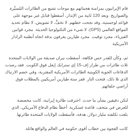
قام الإيرانيون بمزامنة هجماتهم مع موجات تشبع من الطائرات المُسيَّرة
والصواريخ. وبعد 120 ثانية من الإنذار، أسقطوا قنابل غير موجهة على
قواعد لوجستية، وقد نجحت خطتهم. لا تخفٍّ، لا تشويش، لا نظام تحديد
المواقع العالمي (GPS)، لا شيء من التكنولوجيا الحديثة. مجرد قوانين
الفيزياء، مجرد توقيت. مجرد طيارين يعرفون بدقة اتجاه أنظمة الرادار
الأمريكية.
ثم، وكأن للقدر حس فكاهة، أسقطت نيران صديقة من الولايات المتحدة
ثلاث طائرات من طراز إف-15 إي سترايك إيغل فوق الكويت. فقد رصدت
الدفاعات الجوية الكويتية الطائرات الأمريكية المقتربة، وفي خضم الارتباك
الذي تلا ذلك، فتحت النار. قفز ستة طيارين أمريكيين بالمظلات فوق
أراضي حلفائهم.
لنكن دقيقين بشأن ما حدث. اخترقت طائرة إيرانية، كانت مخصصة
للعرض في متحف، قاعدة عسكرية. أخطأ نظام الدفاع الأمريكي، الذي
بلغت تكلفته مليار دولار، هدفه، فأسقطت الولايات المتحدة طائرتها.
كانت الفجوة بين خطاب أقوى حكومة في العالم والواقع هائلة.