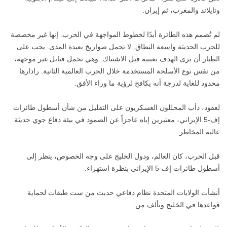
وتايلاند والمغرب، ثم إيران.
لم تُصمم هذه الطائرة أبدًا لخطوط المواجهة في الحرب. إنها غير مخصصة
للحرب الحديثة واسعة النطاق. لا تحمل صواريخ بعيدة المدى. يجب على
الطيار أن يرى الهدف بعينيه قبل الاشتباك. وهي تحمل قنابل غير موجهة،
من نفس نوع الأسلحة المستخدمة خلال الحرب العالمية الثانية. رادارها
محدود للغاية لدرجة أنه يكافح لرؤية ما وراء الأفق.
لعقود، دأب المحللون العسكريون على التقليل من شأن أسطول طائرات
إف-5 الإيراني، معتبرين إياه عاجزاً عن الصمود في بيئة دفاع جوي حديثة
عالية المخاطر.
قبل الحرب، كان العالم، ودول الخليج على وجه الخصوص، ينظر إلى
أسطول طائرات إف-5 الإيراني بنظرة استهزاء.
أنشأت الولايات المتحدة نظام دفاعي حديث من ست طبقات لحماية
قواعدها في الخليج وتألف من: