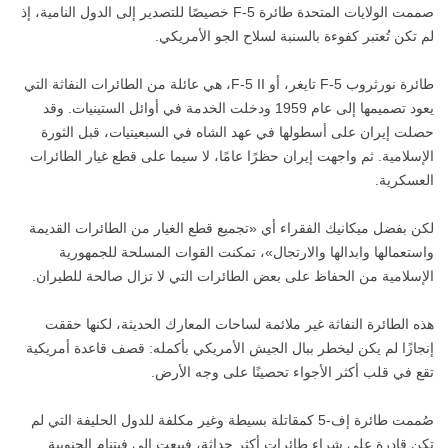
صممت الولايات المتحدة طائرة F-5 خصيصًا للتصدير إلى الدول النامية، إذ
لم تكن تُعتبر كفوءة بالسنبة لسلاح الجو الأمريكي.
طائرة نورثروب F-5 تايغر، أو F-5 II، هي عائلة من الطائرات النفاثة التي
يعود تصميمها إلى عام 1959 ودخلت الخدمة في أوائل الستينيات. وقد
حصلت إيران على أسطولها في عهد الشاه في السبعينيات، قبل الثورة
الإسلامية. ثم واجهت إيران حظرًا عامًا، لا سيما على قطع غيار الطائرات
العسكرية.
لكن بفضل ميكانيك الفقراء أي «تجميع قطع الغيار من الطائرات القديمة
واستعمالها وابدالها والارتجال»، تمكنت القوات المسلحة للجمهورية
الإسلامية من الحفاظ على بعض الطائرات التي لا تزال صالحة للطيران.
هذه الطائرة النفاثة غير ملائمة لساحات المعارك الحديثة، لكنها حققت
إنجازًا لم يكن ليخطر ببال الجيش الأمريكي بأكمله: قصف قاعدة أمريكية
تقع في قلب أكثر الأجواء تحصينًا على وجه الأرض.
صُممت طائرة إف-5 كمقاتلة بسيطة وغير مكلفة للدول الحليفة التي لم
تكن قادرة على شراء طائرات أكثر حداثة، فبيعت إلى فيتنام الجنوبية