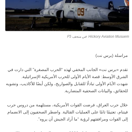
Hickory Aviation Musuem في متحف F5
مراسلة (برس نت)
تقدم «برس نت» الجانب المخفي لهذه “الحرب المصغرة” التي دارت في
الشرق الأوسط: قصة الأيام الأولى للحرب الأمريكية الإسرائيلية.
شهدت الأيام الأولى تبادلًا للقنابل والصواريخ، ولكن أيضًا للأكاذيب، وتشويه
للحقائق، والبيانات الصحفية المتضاربة.
خلال حرب العراق، فرضت القوات الأمريكية، مستلهمة من دروس حرب
فيتنام، تعتيمًا تامًا على العمليات القتالية. واضطر الصحفيون إلى الانضمام
إلى القوات ومرافقتهم لرؤية “ما أراد الجيش أن يروه”.