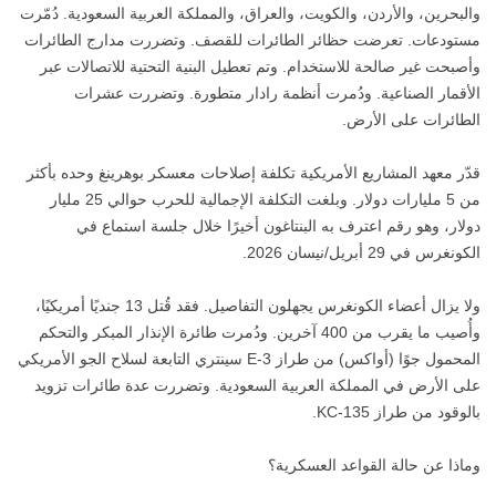
والبحرين، والأردن، والكويت، والعراق، والمملكة العربية السعودية. دُمّرت
مستودعات. تعرضت حظائر الطائرات للقصف. وتضررت مدارج الطائرات
وأصبحت غير صالحة للاستخدام. وتم تعطيل البنية التحتية للاتصالات عبر
الأقمار الصناعية. ودُمرت أنظمة رادار متطورة. وتضررت عشرات
الطائرات على الأرض.
قدّر معهد المشاريع الأمريكية تكلفة إصلاحات معسكر بوهرينغ وحده بأكثر
من 5 مليارات دولار. وبلغت التكلفة الإجمالية للحرب حوالي 25 مليار
دولار، وهو رقم اعترف به البنتاغون أخيرًا خلال جلسة استماع في
الكونغرس في 29 أبريل/نيسان 2026.
ولا يزال أعضاء الكونغرس يجهلون التفاصيل. فقد قُتل 13 جنديًا أمريكيًا،
وأُصيب ما يقرب من 400 آخرين. ودُمرت طائرة الإنذار المبكر والتحكم
المحمول جوًا (أواكس) من طراز E-3 سينتري التابعة لسلاح الجو الأمريكي
على الأرض في المملكة العربية السعودية. وتضررت عدة طائرات تزويد
بالوقود من طراز KC-135.
وماذا عن حالة القواعد العسكرية؟