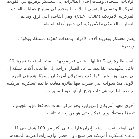
الولايات المتحدة. وصلت إحدى الطائرات إلى معسكر بوهرينغ في الكويت،
المركز اللوجستي الرئيسي للولايات المتحدة في مسرح عمليات القيادة
المركزية الأمريكية (CENTCOM)، وهي القاعدة التي تُزوّد ​​وتدعم
العمليات العسكرية الأمريكية في جميع أنحاء المنطقة.
يضم معسكر بوهرينغ آلاف الأفراد، ومعدات مُخزّنة مسبقًا، ووقودًا،
وذخيرة.
ألقت طائرة إف-5 قنابلها – قنابل غير موجهة، باستخدام تقنية عمرها 60
عامًا. استُهدفت القاعدة. ثم عاد الطيار أدراجه إلى قاعدته. أكدت شبكة إن
بي سي نيوز الخبر، كما أكده مسؤولان أمريكيان رسميًا. هذه هي المرة
الأولى منذ سنوات التي تضرب فيها طائرة معادية قاعدة عسكرية أمريكية
ثم هذه الطائرة هي ذات جناح ثابتأي تعود للستينيات .
أجرى معهد أمريكان إنتربرايز، وهو مركز أبحاث محافظ مؤيد للجيش،
تقييمًا مستقلًا، ولم يتمكن حتى هو من إخفاء نتائجه.
في الوقت نفسه، شنت إيران غارات على أكثر من 100 هدف في 11
قاعدة عسكرية أمريكية في سبع دول: قطر، والإمارات العربية المتحدة،