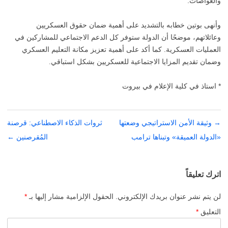
والغواصات.
وأنهى بوتين خطابه بالتشديد على أهمية ضمان حقوق العسكريين
وعائلاتهم، موضحًا أن الدولة ستوفر كل الدعم الاجتماعي للمشاركين في
العمليات العسكرية. كما أكد على أهمية تعزيز مكانة التعليم العسكري
وضمان تقديم المزايا الاجتماعية للعسكريين بشكل استباقي.
* استاذ في كلية الإعلام في بيروت
→
تصفّح
وثيقة الأمن الاستراتيجي وضعتها
ثروات الذكاء الاصطناعي: قرصنة
المقالات
«الدولة العميقة» وتبناها ترامب
المُقرصنين
←
اترك تعليقاً
لن يتم نشر عنوان بريدك الإلكتروني.
الحقول الإلزامية مشار إليها بـ
*
التعليق
*