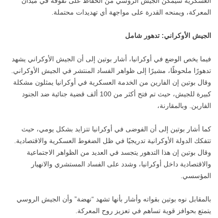
العسكرية سيمكن الجيش الروسي من الحفاظ على تفوقه في ميدان
المعركة، ويمنحه القدرة على مواجهة أي تهديدات محتملة.
الجيش الأوكراني: تدهور شامل
فيما يخص الوضع في أوكرانيا، أشار بوتين إلى أن الجيش الأوكراني يشهد
تدهورًا ملحوظًا، مشيرًا إلى ظواهر الفساد المنتشر في الجيش الأوكراني.
وقال بوتين إن الفارين من الخدمة العسكرية في أوكرانيا يمثلون مشكلة
كبيرة للجيش، حيث تم فتح أكثر من 100 ألف قضية جنائية ضد الجنود
الفارين. وبالمقارنة،
كما أشار بوتين إلى أن الفوضى في أوكرانيا تتزايد بشكل يومي، حيث
تتفكك الدولة الأوكرانية تدريجيًا في ظل الضغوط العسكرية والاقتصادية.
وقال بوتين إن هذا التدهور يتجسد في العديد من الظواهر الاجتماعية
والاقتصادية داخل أوكرانيا، وشدد على الفساد المستشري والانهيار
المؤسسي.
بالمقابل نوه بوتين بقواته وأشار بأنها تشهد “نهضة” وأن الجيش الروسي
يتمتع بحوافز قوية تساهم في تعزيز روح المعركة.