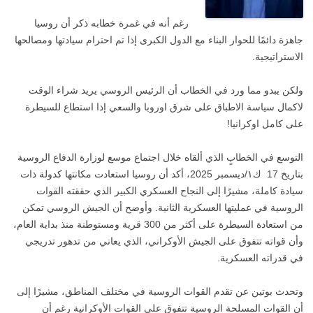
رغم أنه في غمرة خطابه ذكر أن روسيا
جاهزة دائمًا للحوار البناء مع الدول الكبرى إذا تم احترام سيادتها ومصالحها
الاستراتيجية.
ولكن يبدو مما ورد في الخطاب أن الرئيس الروسي يريد شراء الوقت
لاكمال سياسة الاطباق على شرق اوروبا والسعي إذا استطاع للسيطرة
على كامل اوكرانيا!
التوسع في الخطابٍ الذي ألقاه خلال اجتماع موسع لوزارة الدفاع الروسية
بتاريخ 17 ك١/ديسمبر 2025، أكد أن روسيا استعادت مكانتها كدولة ذات
سيادة كاملة، مشيرًا إلى النجاح العسكري الكبير الذي حققته القوات
الروسية في عمليتها العسكرية الثانية. وأوضح أن الجيش الروسي تمكن
من استعادة السيطرة على أكثر من 300 قرية ومستوطنة منذ بداية العام،
وأن قواته تتفوق على الجيش الأوكراني، الذي يعاني من تدهور تدريجي
في قدراته العسكرية.
وتحدث بوتين عن تقدم القوات الروسية في مختلف المناطق، مشيرًا إلى
أن القوات المسلحة الروسية تتفوق على القوات الأوكرانية رغم أن