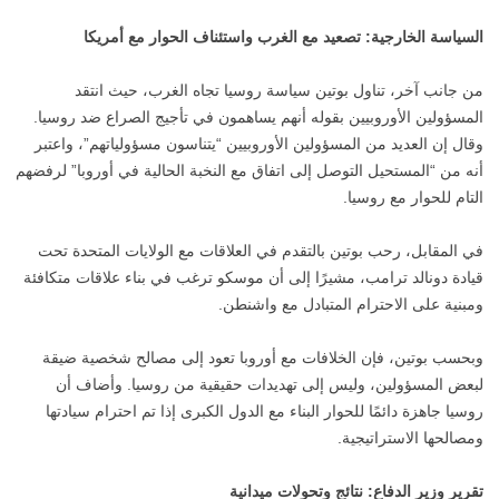
السياسة الخارجية: تصعيد مع الغرب واستئناف الحوار مع أمريكا
من جانب آخر، تناول بوتين سياسة روسيا تجاه الغرب، حيث انتقد
المسؤولين الأوروبيين بقوله أنهم يساهمون في تأجيج الصراع ضد روسيا.
وقال إن العديد من المسؤولين الأوروبيين “يتناسون مسؤولياتهم”، واعتبر
أنه من “المستحيل التوصل إلى اتفاق مع النخبة الحالية في أوروبا” لرفضهم
التام للحوار مع روسيا.
في المقابل، رحب بوتين بالتقدم في العلاقات مع الولايات المتحدة تحت
قيادة دونالد ترامب، مشيرًا إلى أن موسكو ترغب في بناء علاقات متكافئة
ومبنية على الاحترام المتبادل مع واشنطن.
وبحسب بوتين، فإن الخلافات مع أوروبا تعود إلى مصالح شخصية ضيقة
لبعض المسؤولين، وليس إلى تهديدات حقيقية من روسيا. وأضاف أن
روسيا جاهزة دائمًا للحوار البناء مع الدول الكبرى إذا تم احترام سيادتها
ومصالحها الاستراتيجية.
تقرير وزير الدفاع: نتائج وتحولات ميدانية