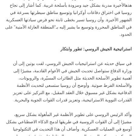
هذهالأخيرة مدربة بشكل جيد ومزودة بأسلحة غربية. كما أشار إلى نجاح
روسيا في اختراق دفاعات أوكرانيا وتوسيع مناطق سيطرتها بسرعة في
الشهور الأخيرة. وأن روسيا تسير بخطى ثابتة نحو فرض سيادتها العسكرية
في المناطق المحررة وتوسيع ما يشير إليه بـ”المنطقة العازلة الأمنية” على
الحدود.
استراتيجية الجيش الروسي: تطور وابتكار
في سياق حديثه عن استراتيجيات الجيش الروسي، لفت بوتين إلى أن
وزارة الدفاع ستواصل تحديث الجيش في الأعوام القادمة، مشيرًا إلى
أهمية تطوير الأسلحة الحديثة مثل الطائرات المسيّرة، والروبوتات،
والأسلحة الفرط صوتية. وأوضح أن روسيا ستسعى لتحديث الأنظمة
الدفاعية بشكل غير مسبوق خلال العقد المقبل، مع التركيز على تعزيز
القدرات النووية الاستراتيجية، وتعزيز قدرات القوات الجوية والبحرية.
وأكد الرئيس الروسي على تطوير الأنظمة غير المأهولة بشكل سريع،
مشيرًا إلى أن القوات الروسية في طريقها لدمج الذكاء الاصطناعي بشكل
أوسع في العمليات العسكرية. وأضاف أن هذا التحديث في التكنولوجيا