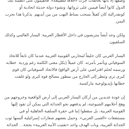
وصفها إلا بأنها تحالفات جرت «خلافاً للطبيعة». فالقيمون على أنظمة تلك
الدول كانوا أيضاً قيمين على ثرواتها، ونشوء دولة حديثة اتحادية أو
كونفدرالية كان كفيلاً بسحب بساط النهب من بين أيديهم. يذكرنا هذا بحرب
اليمن.
ولكن وجد أيضاً متربصون في داخل الأقطار العربية: اليسار العالمي وكذلك
السلفيون.
اليسار العربي كان حليفاً لمحاربي القومية العربية عندما كان تابعاً للاتحاد
السوفياتي ويأتمر بأمرته. كان عميلاً (بكل معنى الكلمة رغم وردية خطابه
ورسمه لحلم افتراضي على أرض الواقع) فالاتحاد السوفياتي كان قوى
كبرى ترى وتنظر إلى الخارج من منظور مصالح قوة كبرى ولو غلفت
خطابها بإيديولوجية ماركسية.
إن عودة عديدين من أركان اليسار العربي إلى أرض الواقعية وخروجهم من
وهج أحلامهم الشيوعية، لم يدفعهم نحو الحداثة التي يمكن أن تقود إليها
القومية العربية، بل سقطوا إما في حفرة السلفية الجاهلية أو في
مستنقعات «العمى الغربي». وحمل بعضهم شعارات إسرائيلية ألبسها ثوب
الحداثة الغربية، وبات الهدف واحد «تفتيت الأمة العربية» بحجة… الحداثة