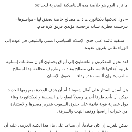
ما نراه اليوم هو خلاصة هذه الديناميكية المخربة للحداثة:
– دول تحكمها ديكتاتوريات ذات مصالح خاصة يصفق لها «مواطنوها»
بنرجسية قطرية تشابه نرجسية مؤيدي فريق كرة قدم.
– سلفية قائمة على حدي الإسلام السياسي السني والشيعي في عودة إلى
الوراء تقاس بقرون عديدة.
لقد تحول المفكرون والناشطون إلى أبواق يحملون ألوان منظمات إنسانية
غربية أهدافها قائمة على مصالح وعادات وظروف مخالفة جدا لمصالح
«العرب» وإن ألبست هذه رداء … حقوق الإنسان.
هل أسدل الستار على آمال شعوبنا؟ أم أن هدف الوحدة بمفهومها الحديث
يمكن أن يأخذ طرقا أخرى وصولاً لقطع دابر السلفية والديكتاتورية وبناء
دول عصرية قوية قائمة على حقوق الشعوب بتقرير مصيرها والاستفادة
من خيرات أراضيها ووقف النهب والسرقة.
يمكن للغرب إن كان صادقاً، أن يساعد على بناء هذا الكتلة العربية، عليه أن