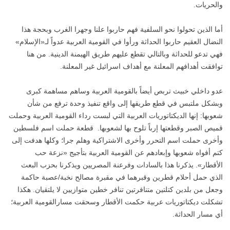
والحريات.
أما الذين تحولوا نحو السلفية فهم حاربوا علنا وجهرا الغرب وبحجة هذا
النضال العقيم حاربوا الحداثة ورأوا في القومية العربية عدواً لـ«الإسلام»
فهي تدعو للحداثة وبالتالي تقطع عليهم طريق الهيمنة الدينية. من هنا
توافقت أهدافهم المعلنة مع أهداف اسرائيل غير المعلنة.
عدو داخلي خبيث تربص أيضاً بالقومية العربية وساهم مساهمة كبرى
وبشكل ملتبس في قطع طريقها إلى واقع تنفيذ وحدة ترفع من شأن
شعوبها: إنها الديكتاتوريات العربية التي لبست رداء القومية العربية وحملت
قميص الصبر وقطعتها إرباً تلوح بها لشعوبها. قطعة حملت اسم فلسطين
وأخرى حملت اسم التحرر وأخرى الاشتراكية وهلم جرا؛ وكلها هدفت إلى
كتم أفواه شعوبها وإبعادهم عن القومية العربية بتأجيج «نزعة حب
الأقطار». يذكرنا هذا بالسادات وفرعنة المصريين ويذكرنا بحزب البعث
الذي حمل أحلام قطرين وقبرهما في مقبرة مصالح نخبة/عصبة حاكمة
وجعل من بلدين كتلتين متنافرتين تنافر خطين متوازيين لا يلتقيان. هكذا
تشكلت ديكتاتوريات عربية حكمت الأقطار وسحقت مسارالقومية العربية؛
أي مسار الحداثة.