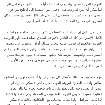
القومية العربية وكأنها وباء يجب استئصاله أياً كانت النتائج، مع تجاهل تام
لما يمكن أن تقود له وحدة هذه الأقطار من المحيط إلى الخليج من قوة
بمعنى حماية مكتسبات الاستقلال السياسي باستقلال اقتصادي وحجز مكان
لشعوبها في مسيرة الحداثة… تماماً كما فعلت أمم أخرى.
من نافل القول إن اجتياز عتبة الاستقلال الذي «صادف» تزامنه مع انشاء
الكيان الإسرائيلي كان له التأثير الأكبر في انطلاق حملة قصم ظهر القومية
العربية. فبالطبع إن قومية عربية تتجاوز مسألة أديان الشعوب التي تنطوي
تحت رايتها هو بحد ذاته تحد كبير ومميت لدولة إسرائيل فرضها الغرب على
أسس دينية. والقومية العربية كان يمكنها استيعاب «اليهود العرب» ضمن
مشروع حداثي لا يميز بين مسلم ومسيحي ويهودي. هو ذا العود الأول
للقومية العربية. يذكرنا هذا بحرب ٦٧.
قومية عربية توحد تلك الأقطار كان وما يزال لها أعداء يحملون بين أسنانهم
سكين وأد تلك الفكرة أبرزهم القوى الكبرى التي لا يمكن أن ترى أو
تتصور أو تقبل وجود تكتل يقبع على ثروات ضخمة تحتاج لها تلك القوى
لمتابعة مسيرة تكديس الثروات المنهوبة من الضعفاء وفي مقدمتها النفط.
لذا كانت اسرائيل، ولذا نشأت تحالفات مع «الحكام». تحالفات لا يمكن