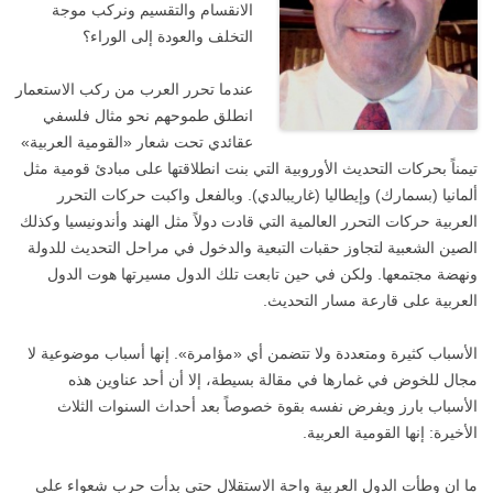
الانقسام والتقسيم ونركب موجة
التخلف والعودة إلى الوراء؟
عندما تحرر العرب من ركب الاستعمار
انطلق طموحهم نحو مثال فلسفي
عقائدي تحت شعار «القومية العربية»
تيمناً بحركات التحديث الأوروبية التي بنت انطلاقتها على مبادئ قومية مثل
ألمانيا (بسمارك) وإيطاليا (غاريبالدي). وبالفعل واكبت حركات التحرر
العربية حركات التحرر العالمية التي قادت دولاً مثل الهند وأندونيسيا وكذلك
الصين الشعبية لتجاوز حقبات التبعية والدخول في مراحل التحديث للدولة
ونهضة مجتمعها. ولكن في حين تابعت تلك الدول مسيرتها هوت الدول
العربية على قارعة مسار التحديث.
الأسباب كثيرة ومتعددة ولا تتضمن أي «مؤامرة». إنها أسباب موضوعية لا
مجال للخوض في غمارها في مقالة بسيطة، إلا أن أحد عناوين هذه
الأسباب بارز ويفرض نفسه بقوة خصوصاً بعد أحداث السنوات الثلاث
الأخيرة: إنها القومية العربية.
ما ان وطأت الدول العربية واحة الاستقلال حتى بدأت حرب شعواء على