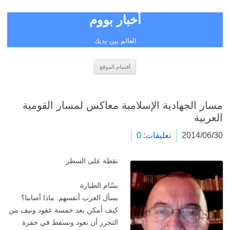
أخبار بووم
العالم بين يديك
انتقل
أقسام الموقع
إلى
المحتوى
مسار الجهادية الإسلامية معاكس لمسار القومية
العربية
2014/06/30
تعليقات: 0
نقطة على السطر
بسّام الطيارة
يسأل العرب أنفسهم: ماذا أصابنا؟
كيف أمكن بعد خمسة عقود ونيف من
التحرر أن نعود ونسقط في حفرة