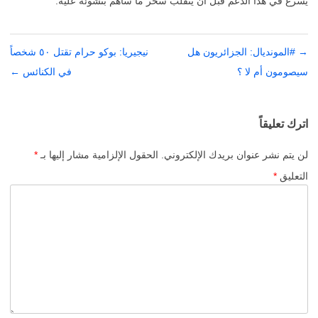
يسرع في هذا الدعم قبل أن ينقلب سحر ما ساهم بنشوئه عليه.
→
تصفّح
#المونديال: الجزائريون هل
نيجيريا: بوكو حرام تقتل ٥٠ شخصاً
المقالات
سيصومون أم لا ؟
في الكنائس
←
اترك تعليقاً
لن يتم نشر عنوان بريدك الإلكتروني.
الحقول الإلزامية مشار إليها بـ
*
التعليق
*