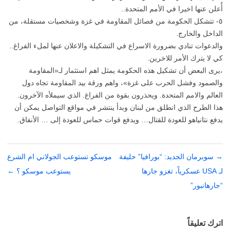
أُعلن عنها اخيرا في الأمم المتحدة..
٥- تتشكل الحكومة من فصائل المقاومة في غزة وشخصيات مستقلة، من
الداخل والخارج.
والدعوات تنادي بضرورة الاسراع في التشكيلة والاعلان عنها لملء الفراغ..
كي لا يترك الأمر للاخرين.
،يرى البعض أن تشكيل هذه الحكومة يمثل اهم استثمار لـ«المقاومة
والصمود وفشل الحرب على غزة»، واهم ورقة بيد المقاومة تجاه دول
العالم والامم المتحدة. ويحذرون بقوة من الفراغ. الذي سيملأه الآخرون.
هذا الطرح الذي انطلق من لبنان وبدأ ينتشر في مواقع التواصل يمكن أن
يدفع نتانياهو للعودة للقتال… ويدفع قوات حماس للعودة إلى … الأنفاق.
→
تصفّح
سوبرمان الجديد: “بورافيا” حليفة
موسكو تستوعب الجولاني ام الشرع
المقالات
لـ USA عسكرياً، تغزو جارها
يستوعب موسكو ؟
←
“جارهانبور”
اترك تعليقاً