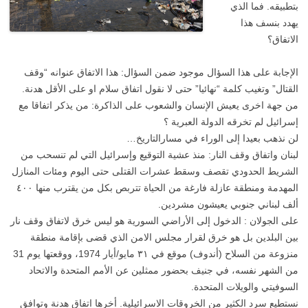
بتطبيقه. فما الذي
يهدد بنسف هذا
الاتفاق؟
الإجابة على هذا السؤال موجود ضمن السؤال: هذا الاتفاق عنوانه “وقف
القتال” وتغيب كلمة “نهائيا” حتى لا نقول اتفاق سلام او على الأقل هدنة.
من جهة اخرى يعيش الإنسان والشعوب على الذاكرة: من يذكر اتفاقا مع
إسرائيل لم تخرقه الدولة العبرية ؟
لن نذهب بعيدا إلى الوراء في مسارالتاريخ…
لبنان واتفاق وقف النار: منذ عشية التوقيع وإسرائيل التي لم تنسحب من
الشريط الحدودي تقصف وسقط عشرات القتلى حتى اليوم ومئات المنازل
المهدمة ومنطقة عازلة فارغة من الحياة تتربص بكل من يقترب منها ٤٠٠
ألف لبناني جنوبي يعيشون مشردين.
على الجولان : الدخول إلى الأراضي السورية هو ليس خرق لاتفاق وقف نار
بين البلدين بل هو خرق لقرار مجلس الامن الذي قضى بإقامة منطقة
منزوعة من السلاح (أندوف) موقع في ٣١ مايو/أيار 1974، ووقعتها يوم 31
من الشهر نفسه، في جنيف بحضور ممثلين عن الأمم المتحدة والاتحاد
السوفيتي والويلات المتحدة.
نستطيع سرد الكثير من الخروقات الاسرائيلية. أخرها اتفاق هدنة وتوافق