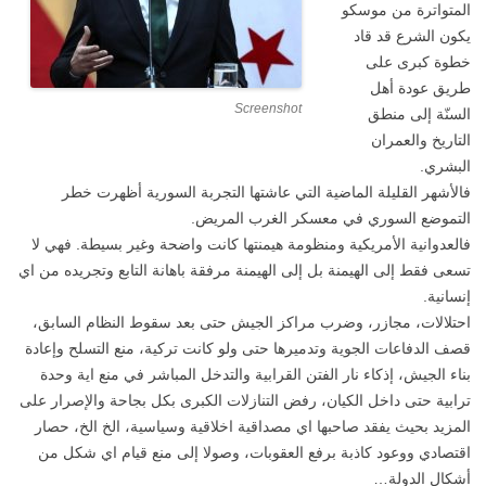
المتواترة من موسكو
يكون الشرع قد قاد
خطوة كبرى على
طريق عودة أهل
Screenshot
السنّة إلى منطق
التاريخ والعمران
البشري.
فالأشهر القليلة الماضية التي عاشتها التجربة السورية أظهرت خطر
التموضع السوري في معسكر الغرب المريض.
فالعدوانية الأمريكية ومنظومة هيمنتها كانت واضحة وغير بسيطة. فهي لا
تسعى فقط إلى الهيمنة بل إلى الهيمنة مرفقة باهانة التابع وتجريده من اي
إنسانية.
احتلالات، مجازر، وضرب مراكز الجيش حتى بعد سقوط النظام السابق،
قصف الدفاعات الجوية وتدميرها حتى ولو كانت تركية، منع التسلح وإعادة
بناء الجيش، إذكاء نار الفتن القرابية والتدخل المباشر في منع اية وحدة
ترابية حتى داخل الكيان، رفض التنازلات الكبرى بكل بجاحة والإصرار على
المزيد بحيث يفقد صاحبها اي مصداقية اخلاقية وسياسية، الخ الخ، حصار
اقتصادي ووعود كاذبة برفع العقوبات، وصولا إلى منع قيام اي شكل من
أشكال الدولة…