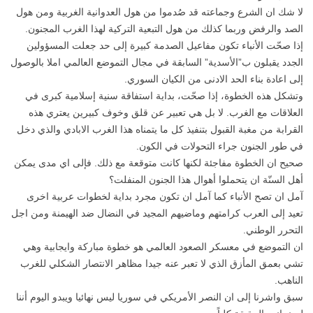
لا شك ان الشرع وجماعته قد صُدموا من هول العدوانية الغربية ومن هول
الصد والرفض وربما كذلك من هول التبعية التركية لهذا الغرب المجنون.
إذا صحّت الأنباء تكون مفاعيل الصدمة كبيرة إلى حد جعلت المسؤولين
الجدد يقبلون ب”الأسدية” السابقة في مجال التموضع العالمي املا بالوصول
إلى اعادة بناء الحد الادنى من الكيان السوري.
وتشكل هذه الخطوة، إذا صحّت، بداية استفاقة سنية إسلامية كبرى في
العلاقات مع الغرب. لا بل هي تعبير عن قلق وخوف كبيرين يعتري هذه
القرابة من مغبة القبول بتنفيذ كل ما يتمناه هذا الغرب الابادي والذي دخل
في طور الجنون جراء التحولات في الكون.
صحيح ان الخطوة مفاجئة لكنها كانت متوقعة مع ذلك. فإلى اي مدى يمكن
أهل السنّة ان يتحملوا أهوال هذا الجنون المنفلت؟
آمل ان تصح الأنباء كما آمل ان تكون مجرد بداية لخطوات عربية اخرى
تعيد إلى العرب كرامتهم وماضيهم المجيد في النضال ضد الهيمنة ومن اجل
التحرر الوطني.
ان التموضع في معسكر الصعود العالمي هو خطوة مباركة وايجابية وهي
تشي بعمق المأزق الذي لا تعبر عنه جيدا مظاهر الانتصار الشكلي للغرب
الناهب.
سبق واشرنا إلى ان النصر الأمريكي في سوريا ليس نهائيا ويبدو اليوم أننا