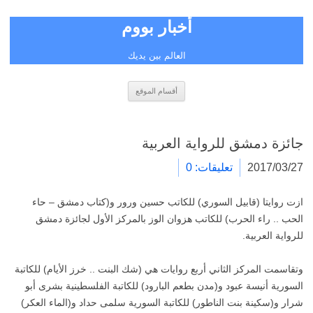
أخبار بووم
العالم بين يديك
انتقل
أقسام الموقع
إلى
المحتوى
جائزة دمشق للرواية العربية
2017/03/27
تعليقات: 0
ازت روايتا (قابيل السوري) للكاتب حسين ورور و(كتاب دمشق – حاء
الحب .. راء الحرب) للكاتب هزوان الوز بالمركز الأول لجائزة دمشق
للرواية العربية.
وتقاسمت المركز الثاني أربع روايات هي (شك البنت .. خرز الأيام) للكاتبة
السورية أنيسة عبود و(مدن بطعم البارود) للكاتبة الفلسطينية بشرى أبو
شرار و(سكينة بنت الناطور) للكاتبة السورية سلمى حداد و(الماء العكر)