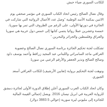
للكاتب السوري ضياء حبش.
وقال نضال الصالح رئيس اتحاد الكتاب السوري في مؤتمر صحفي يوم
الاثنين بمكتبة الأسد الوطنية “وصل عدد الأعمال الروائية التي شاركت في
الجائزة في دورتها الأولى، على الرغم من الظروف التي تمر بها سوريا،
خمسة وعشرين عملا روائيا ينتمي كتابها إلى خمس دول عربية هي سوريا
والعراق وفلسطين والجزائر والبحرين.”
تشكلت لجنة تحكيم الجائزة برئاسة السوري نضال الصالح وعضوية
العراقي ماجد السامرائي واللبناني عبد المجيد زراقط وأحمد يوسف داود
وصالح الصالح ونذير الجعفر والأرقم الزعبي من سوريا.
ونوهت لجنة التحكيم برواية (ثعابين الأرشيف) للكاتب العراقي أسعد
الجبوري.
وكان اتحاد الكتاب العرب السوري أعلن إطلاق الدورة الأولى لجائزة دمشق
للرواية العربية في ابريل نيسان 2016. ويصل إجمالي القيمة المالية
للجائزة إلى مليوني ليرة سورية (حوالي 3883.5 دولار).