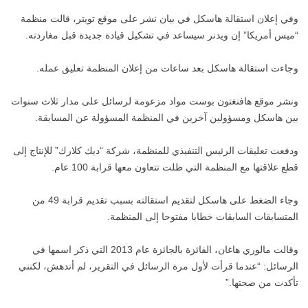
وفي إعلان استقالة هاسكل في بيان نشر على موقع تويتر، قالت منظمة
“ميس أمريكا” إن ويدنر سيساعد في تشكيل قيادة جديدة قبل مغاردته.
وجاءت استقالة هاسكل بعد ساعات من إعلان المنظمة تعليق عمله.
ونشر موقع هافنغتون بوست مواد مزعومة لرسائل على مدار ثلاث سنوات
بين هاسكل ومسؤولين آخرين في المنظمة المسؤولة عن المسابقة.
ودفعت تعليقات الرئيس التنفيذي للمنظمة، شركة “ديك كلارك” للإنتاج إلى
قطع علاقتها مع المنظمة التي ظلت تتعاون معها قرابة 100 عام.
وجاء الضغط على هاسكل لتقديم استقالته بسبب تقديم قرابة 49 من
المتسابقات السابقات خطابا مفتوحا إلى المنظمة.
وقالت مالوري هاغان، الفائزة بالجائزة عام 2013 التي ذكر اسمها في
الرسائل: “عندما قرأت لأول مرة الرسائل في التقرير، لم أندهش، لكنني
تأكدت من صحتها.”