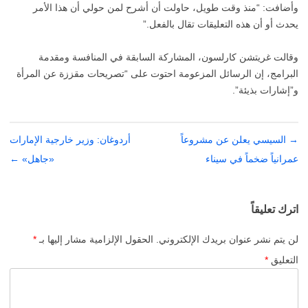
وأضافت: “منذ وقت طويل، حاولت أن أشرح لمن حولي أن هذا الأمر
يحدث أو أن هذه التعليقات تقال بالفعل.”
وقالت غريتشن كارلسون، المشاركة السابقة في المنافسة ومقدمة
البرامج، إن الرسائل المزعومة احتوت على “تصريحات مقززة عن المرأة
و”إشارات بذيئة”.
→
تصفّح
السيسي يعلن عن مشروعاً
أردوغان: وزير خارجية الإمارات
المقالات
عمرانياً ضخماً في سيناء
«جاهل»
←
اترك تعليقاً
لن يتم نشر عنوان بريدك الإلكتروني.
الحقول الإلزامية مشار إليها بـ
*
التعليق
*