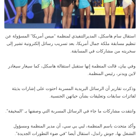
استقال سام هاسكل، المديرالتنفيذي لمنظمة “ميس أمريكا” المسؤولة عن
تنظيم مسابقة ملكة جمال أمريكا، بعد تسريب رسائل إلكترونية تشير إلى
سخريته من مشاركات في المسابقة.
وفي بيان، قالت المنظمة إنها ستقبل استقالة هاسكل، كما سيغار سيغادر
لاين ويدنر، رئيس المنظمة.
وذكرت تقارير أن الرسائل البريدية المسربة احتوت على إشارات بذيئة
لفائزات سابقات وتعليقات بشأن حياتهن الجنسية.
وانتقدت مشاركات ما جاء في الرسائل المسربة التي وصفنها بـ “المخيفة”.
وأكد متحدث باسم المنظمة، لبي بي سي، أن مدير المنظمة ومسؤول
التشغل بها، جوش راندل، استقال أيضا “في ضوء التطورات الجديدة”.