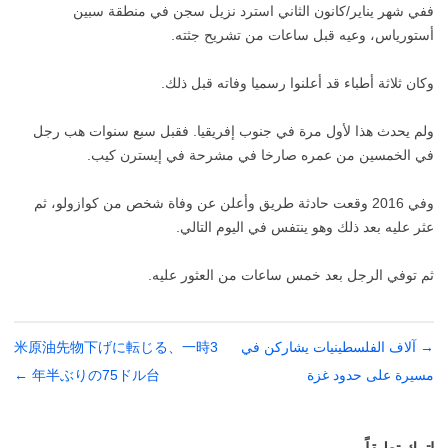
ففي شهر يناير/كانون الثاني استرد نزيل سجن في منطقة سبين
أستورياس، وعيه قبل ساعات من تشريح جثته.
وكان ثلاثة أطباء قد أعلنوا رسميا وفاته قبل ذلك.
ولم يحدث هذا لأول مرة في جنوب إفريقيا. فقبل سبع سنوات هب رجل
في الخمسين من عمره صارخا في مشرحة في إيسترن كيب.
وفي 2016 وقعت حادثة طريق وأعلن عن وفاة شخص من كوازولو، ثم
عثر عليه بعد ذلك وهو ينتفس في اليوم التالي.
ثم توفي الرجل بعد خمس ساعات من العثور عليه.
→
تصفّح
آلاف الفلسطينيات يشاركن في
米原油先物下げに転じる、一時3
المقالات
مسيرة على حدود غزة
年半ぶりの75ドル台
←