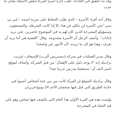
وقد بدأ تحقيق في الحادثة، عقب إثارة أسرة المرأة لبعض الأسئلة بشأن ما
حدث.
وقال أحد أفراد الأسرة – الذي طلب الحفاظ على سرية اسمه – لبي بي
سي “نحن كأسرة لن نتكلم عن هذا، إلا إذا كانت الشرطة، والمسعفون،
ومسؤولو المشرحة الذين كان لهم يد في الموضوع حاضرين. نحن نريد
إجابات”. وأضف الرجل أن الأسرة مصدومة. وقال “القضية هي أننا نريد أن
نعرف، وهذا هو كل ما نريده، لأن الأمور غير واضحة”.
وقال مدير العمليات في شركة (ديستريس أليرت) للإسعاف، غيريت
برادنيك إنه “لا يوجد دليل على الإهمال” من قبل الشركة. وأضاف لموقع
تايمز لايف أن “مسعفينا مدربين تدريبا جيدا”.
وقال برادنيك للموقع إن المرأة كانت من بين عدة أشخاص أصيبوا في
حادثة الطريق التي قتل فيها شخصان الأحد 24 يونيو/حزيران.
وليست هذه هي المرة الأولى هذا العام التي يكتشف فيها شخص وهو على
قيد الحياة في المشرحة.