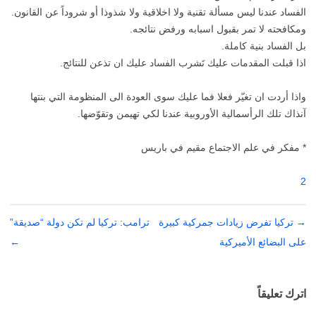
الفساد عندنا ليس مسألة تقنية ولا اخلاقية ولا شذوذا أو شروداً عن القانون.
ومكافحته لا تمر بقبول اسبابه ورفض نتائجه.
بل الفساد بنية كاملة.
اذا قبلت المقدمات عليك تَشرب الفساد عليك ان تذعن للنتائج.
واذا أردت ان تغيّر فعلا فما عليك سوى العودة الى المنظومة التي بنتها
آنذاك تلك الرأسمالية الأوروبية عندنا لكي تهيمن وتقوّضها.
* مفكر في علم الاجتماع مقيم في باريس
2
→
تصفّح
تركيا تفرض زيادات جمركية كبيرة
ترامب: تركيا لم تكن دولة “صديقة”
المقالات
على البضائع الأميركية
←
اترك تعليقاً