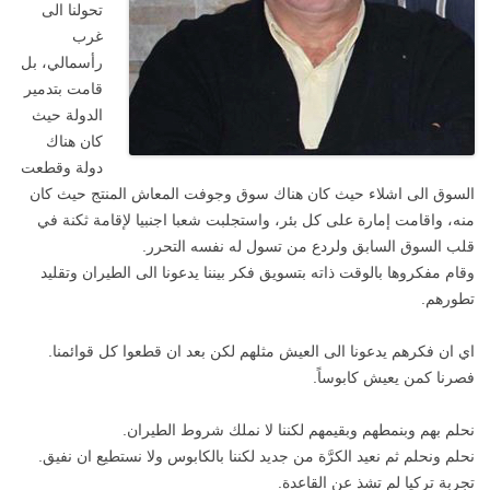
تحولنا الى
غرب
رأسمالي، بل
قامت بتدمير
الدولة حيث
كان هناك
دولة وقطعت
السوق الى اشلاء حيث كان هناك سوق وجوفت المعاش المنتج حيث كان
منه، واقامت إمارة على كل بئر، واستجلبت شعبا اجنبيا لإقامة ثكنة في
قلب السوق السابق ولردع من تسول له نفسه التحرر.
وقام مفكروها بالوقت ذاته بتسويق فكر بيننا يدعونا الى الطيران وتقليد
تطورهم.
اي ان فكرهم يدعونا الى العيش مثلهم لكن بعد ان قطعوا كل قوائمنا.
فصرنا كمن يعيش كابوساً.
نحلم بهم وبنمطهم وبقيمهم
لكننا لا نملك شروط الطيران.
نحلم ونحلم ثم نعيد الكرَّة من جديد لكننا بالكابوس ولا نستطيع ان نفيق.
تجربة تركيا لم تشذ عن القاعدة.