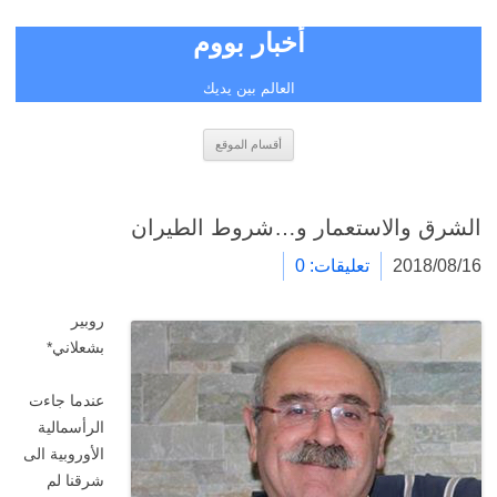
أخبار بووم
العالم بين يديك
انتقل
أقسام الموقع
إلى
المحتوى
الشرق والاستعمار و…شروط الطيران
2018/08/16
تعليقات: 0
روبير
بشعلاني*
عندما جاءت
الرأسمالية
الأوروبية الى
شرقنا لم