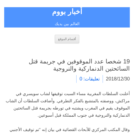
أخبار بووم
العالم بين يديك
انتقل
أقسام الموقع
إلى
المحتوى
19 شخصا عدد الموقوفين في جريمة قتل
السائحتين الدنماركية والنروجية
2018/12/30
تعليقات: 0
أعلنت السلطات المغربية مساء السبت توقيفها لشاب سويسري في
مراكش، ووصفته بالمتشبع بالفكر التطرفي. وأضافت السلطات أن الشاب
الموقوف يقيم في المغرب ويشتبه في تورطه بجريمة قتل السائحتين
الدنماركية والنروجية في جنوب المملكة قبل أسبوعين.
وقال المكتب المركزي للأبحاث القضائية في بيان إنه “تم توقيف الأجنبي