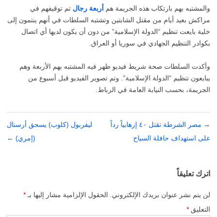
والمشتبه بهم بارتكاب هذه الجريمة هم
أربعة رجال
تم توقيفهم في
مراكش بعيد أيام من مقتل الشابتين وتشتبه السلطات في أنهم ينتمون إلى
خلية بايعت تنظيم “الدولة الإسلامية” من دون أن يكون لديها أي اتصال
بكوادر التنظيم الجهادي في سوريا أو العراق.
وأكدت السلطات صحة شريط فيديو ظهر فيه المشتبه بهم الأربعة وهم
يبايعون تنظيم “الدولة الإسلامية”. وتم تصوير الفيديو قبل أسبوع من
الجريمة، بحسب النيابة العامة في الرباط.
→
تصفّح
مصر الشرطة تقتل ٤٠ إرهابياً رداً
ليفربول (كلوب) يسحق أرسنال
المقالات
على استهداف حافلة السياح
(إمري)
←
اترك تعليقاً
لن يتم نشر عنوان بريدك الإلكتروني.
الحقول الإلزامية مشار إليها بـ
*
التعليق
*