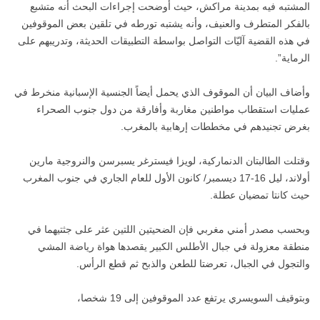
المشتبه فيه بمدينة مراكش، حيث أوضحت إجراءات البحث أنه متشبع
بالفكر المتطرف والعنيف، وأنه يشتبه تورطه في تلقين بعض الموقوفين
في هذه القضية آليّات التواصل بواسطة التطبيقات الحديثة، وتدريبهم على
الرماية”.
وأضاف البيان أن الموقوف الذي يحمل أيضاً الجنسية الإسبانية منخرط في
عمليات استقطاب مواطنين مغاربة وأفارقة من دول جنوب الصحراء
بغرض تجنيدهم في مخططات إرهابية بالمغرب.
وقتلت الطالبتان الدنماركية، لويزا فيسترغر يسبرسن والنروجية مارين
أولاند، ليل 16-17 ديسمبر/ كانون الأول للعام الجاري في جنوب المغرب
حيث كانتا تمضيان عطلة.
وبحسب مصدر أمني مغربي فإن الضحيتين اللتين عثر على جثتيهما في
منطقة معزولة في جبال الأطلس الكبير يقصدها هواة رياضة المشي
والتجول في الجبال، تعرضتا للطعن والذبح ثم قطع الرأس.
وبتوقيف السويسري يرتفع عدد الموقوفين إلى 19 شخصا،