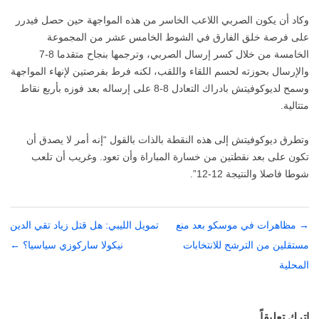
وكاد أن يكون الصربي اللاعب الخاسر من هذه المواجهة حين حصل فيدرر
على فرصة خلق الفارق في الشوط الخامس عشر من المجموعة
الخامسة من خلال كسر إرسال الصربي، وترجمها بنجاح متقدما 8-7
والإرسال بحوزته لحسم اللقاء واللقب، لكنه فرط بفرصتين لإنهاء المواجهة
وسمح لديوكوفيتش بادراك التعادل 8-8 على إرساله بعد فوزه بأربع نقاط
متتالية.
وتطرق ديوكوفيتش إلى هذه النقطة بالذات بالقول “إنه أمر لا يصدق أن
تكون على بعد نقطتين من خسارة المباراة وأن تعود. وغريب أن تلعب
شوطا فاصلا والنتيجة 12-12”.
→
تصفّح
مظاهرات في موسكو بعد منع
تمويل الليبي: هل قتل زياد تقي الدين
المقالات
مستقلين من الترشح للانتخابات
نيكولا ساركوزي سياسيا؟
←
المحلية
اترك تعليقاً