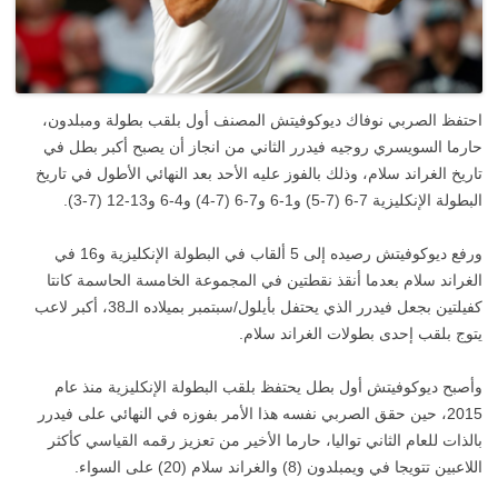
احتفظ الصربي نوفاك ديوكوفيتش المصنف أول بلقب بطولة ومبلدون،
حارما السويسري روجيه فيدرر الثاني من انجاز أن يصبح أكبر بطل في
تاريخ الغراند سلام، وذلك بالفوز عليه الأحد بعد النهائي الأطول في تاريخ
البطولة الإنكليزية 7-6 (7-5) و1-6 و7-6 (7-4) و4-6 و13-12 (7-3).
ورفع ديوكوفيتش رصيده إلى 5 ألقاب في البطولة الإنكليزية و16 في
الغراند سلام بعدما أنقذ نقطتين في المجموعة الخامسة الحاسمة كانتا
كفيلتين بجعل فيدرر الذي يحتفل بأيلول/سبتمبر بميلاده الـ38، أكبر لاعب
يتوج بلقب إحدى بطولات الغراند سلام.
وأصبح ديوكوفيتش أول بطل يحتفظ بلقب البطولة الإنكليزية منذ عام
2015، حين حقق الصربي نفسه هذا الأمر بفوزه في النهائي على فيدرر
بالذات للعام الثاني تواليا، حارما الأخير من تعزيز رقمه القياسي كأكثر
اللاعبين تتويجا في ويمبلدون (8) والغراند سلام (20) على السواء.