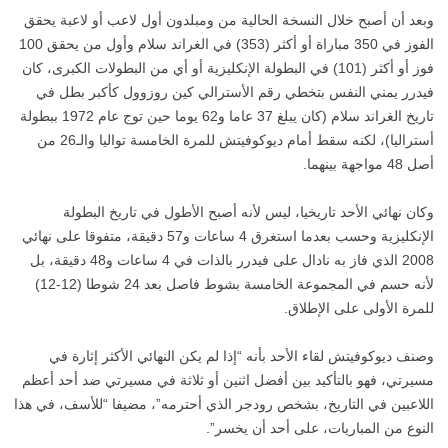
وبعد أن أصبح خلال النسخة الحالية من ومبلدون أول لاعب أو لاعبة يحقق
الفوز في 350 مباراة أو أكثر (353) في الغراند سلام وأول من يحقق 100
فوز أو أكثر (101) في البطولة الإنكليزية أو أي من البطولات الكبرى، كان
فيدرر يمني النفس بتخطي رقم الأسترالي كين روزوول كأكبر بطل في
تاريخ الغراند سلام (كان يبلغ 37 عاما و62 يوما حين توج عام 1972 ببطولة
أستراليا)، لكنه سقط أمام ديوكوفيتش للمرة الخامسة تواليا والـ26 من
أصل 48 مواجهة بينهما.
وكان نهائي الأحد تاريخيا، ليس لأنه أصبح الأطول في تاريخ البطولة
الإنكليزية وحسب بعدما استغرق 4 ساعات و57 دقيقة، متفوقا على نهائي
2008 الذي فاز به نادال على فيدرر بالذات في 4 ساعات و48 دقيقة، بل
لأنه حسم في المجموعة الخامسة بشوط فاصل بعد 24 شوطا (12-12)
للمرة الأولى على الإطلاق.
وصنف ديوكوفيتش لقاء الأحد بأنه “إذا لم يكن النهائي الأكثر إثارة في
مسيرتي، فهو بالتأكيد بين أفضل اثنين أو ثلاثة في مسيرتي ضد أحد أعظم
اللاعبين في التاريخ، بشخص رودجر الذي أحترمه”، مضيفا “للأسف، في هذا
النوع من المباريات، على أحد أن يخسر”.