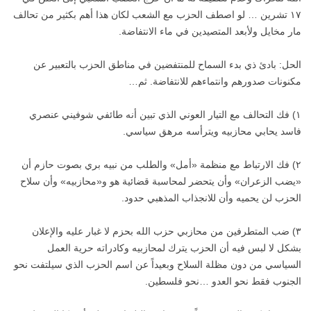
١٧ تشرين … لو اصطف الحزب مع الشعب لكان هذا أهم بكثير من تحالف
مار مخايل ولأبعد المتصيدين في ماء الانتفاضة.
الحل: بادئ ذي بدء السماح للمنتفضين في مناطق الحزب بالتعبير عن
مكنونات صدورهم وانتماءهم للانتفاضة. ثم…
١) فك التحالف مع التيار العوني الذي تبين أنه طائفي شوفيني عنصري
فاسد يحابي محازبيه ويترأسه مرهق سياسي.
٢) فك الارتباط مع منظمة «أمل» والطلب من نبيه بري بصوت حازم أن
«يضب الزعران» وأن يتحضر لمحاسبة قضائية هو و«محازبيه» وأن سلاح
الحزب لن يحميه وأن للانجذاب المذهبي حدود.
٣) ضب المتطرفين من محازبي حزب الله بحزم لا غبار عليه والإعلان
بشكل لا لبس فيه أن الحزب يترك لمحازبيه وكادراته حرية العمل
السياسي من دون مظلة السلاح وبعيداً عن اسم الحزب الذي سيلتفت نحو
الجنوب فقط نحو العدو …نحو فلسطين.