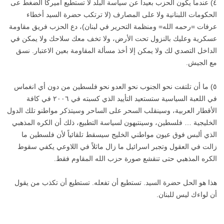
٤) عندما يكون الحزب بعيداً عن سياسة البلد لا تستطيع أميركا الضغط عى
الحكومات اللبنانية ولا على المصارف (لا ترتكب حضرة السيد أخطاء
عرفات =رحمه الله= ومنظمة التحرير في لبنان)، دع الحزب فريق مقاومة
عسكرية وعليك بالنزول تحت الأرض، ولا تخف معك سلاحك ولا يمكن في
الداخل التصدي لك ولا يمكن إلا أخذ مسألة المقاومة بعين الاعتبار. نسق
مع الجيش.
٥) ما أن تلتفت نحو الجنوب نحو العدو نحو فلسطين من دون أي انغماس
في اللعبة السياسية ستستعيد التأييد الذي كسبته في ٢٠٠٦ في كافة
الأقطار العربية، وسينقلب السحر على الساحر وسيتذكر مواطنو تلك الدول
الخليجية … فلسطين، وسينتبهون لسياسة التطبيع، ذلك أن الكره المذهبي
الذي ألبس فوق عيون مواطني الخليج سيسقط تلقائياً لأن فلسطين ما
زالت في العقول وتجبر اسرائيل ما زال ماثلاً في اللاوعي يكفي سقوط
الكره المذهبي حتى تنقشع صورة حزب الله المقاوم فقط.
هذا هو الحل حضرة السيد. تستطيع أن تفعله. تستطيع أن تكذب من يقول
أن لواءك ليس للبنان.