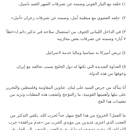
١) حلفه مع التيار العوني وصمته عن تصرفات الصهر العتيد باسيل،
٢) حلفه العضوي مع منظمة أمل، وصمته عن تصرفات زعران «أمل».
٣) في الداخل اللبناني الخوف من استعمال سلاحه في تذكير دائم لـ«خطأ
٧ أيار» وصمته عن تصرفات بعض محازبيه
٤) تربص أميركا به سياسيا وماليا خدمة لاسرائيل.
٥) العداوة الشديدة التي تكنها له دول الخليج بسبب تحالفه مع إيران
وخوفها من هذه الدولة.
أنا متأكد من حرص السيد على لبنان. عناوين المقاومة وفلسطين والتحرير
على نبلها وأهميتها القومية، ما زالتتؤجج وتُصَعِب هذه المطبات وتزيد من
تعقيدات هذا الفخ.
ما العمل؟ الخروج من هذا الفخ سهل جداً لحزب الله. يكفي التذكير من
العجب الذي اعترى عديدين من مؤيدي الحزب من «عدم مرافقة» حزب
الله للحراك وعدم تصفيقه له ما ان خرج الغضب الشعبي إلى العلن في