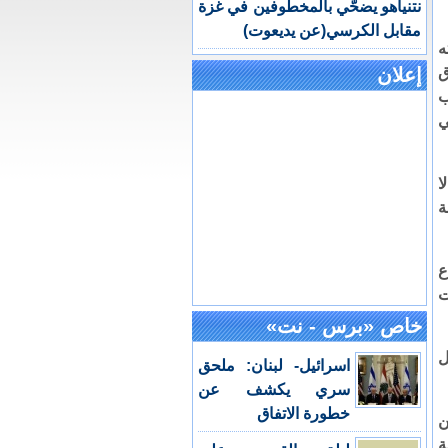
نتنياهو يضحّي بالمخطوفين في غزة
مقابل الكرسي(عن يديعوت)
ه
وق
إعلان
ب
ي
ا
ة
ع
ت
خاص «برس - نت»
ل
اسرائيل- لبنان: ملحق
سري يكشف عن
خطورة الاتفاق
ن
ة