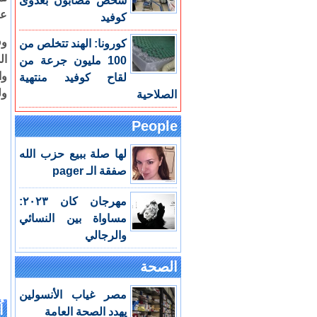
شخص مصابون بعدوى
عن
كوفيد
وف
كورونا: الهند تتخلص من
ال
100 مليون جرعة من
وا
لقاح كوفيد منتهية
ول
الصلاحية
People
لها صلة ببيع حزب الله
صفقة الـ pager
مهرجان كان ٢٠٢٣:
مساواة بين النسائي
والرجالي
الصحة
مصر غياب الأنسولين
اُ
يهدد الصحة العامة