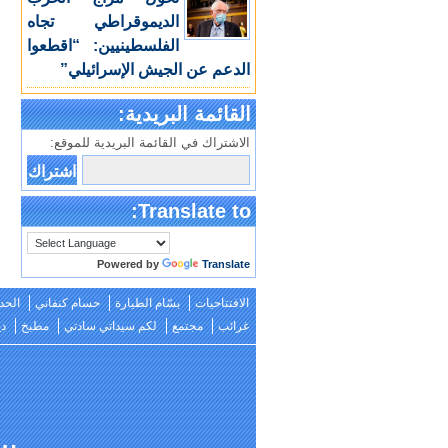
الديموقراطي تجاه
الفلسطينيين: “اقطعوا
الدعم عن الجيش الإسرائيلي”
القائمة البريدية:
الاشتراك في القائمة البريدية للموقع:
Translate to:
Powered by
Translate
الافتتاحيات
بسّام الطيارة
حسام كنفاني
الحد
غرائب
مجتمع
لكم سيداتي سادتي
مطبخ
دي