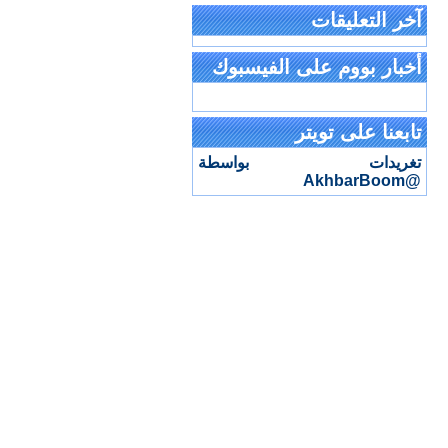
آخر التعليقات
أخبار بووم على الفيسبوك
تابعنا على تويتر
تغريدات بواسطة
@AkhbarBoom