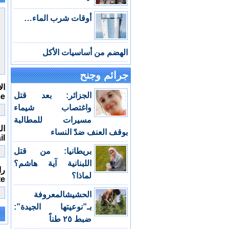
أوقات شرب الماء…
الهضم من أساسيات الأكل
جرائم وجنح
ال
الجزائر: بعد قتل
me
واغتصاب شيماء
مسيرات للمطالبة
الب
بوقف العنف ضدّ النساء
il
بريطانيا: من قتل
اللبنانية آية هاشم؟
را
لماذا؟
te
الحشيشالمعروفة
بـ”نوعيتها الجيدة”:
ضبط ٢٥ طناً
e: