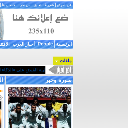
عن الموقع
شروط التعليق
من نحن
الاتصال بنا
People
الرئيسية
أخبار العرب
الافتت
ملفات
ليلة القبض على «الذكاء ال
صورة وخبر
ال
«