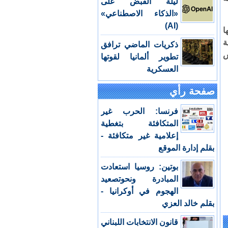
ليلة القبض على
«الذكاء الاصطناعي»
(AI)
ا
ة
ذكريات الماضي ترافق
س
تطوير ألمانيا لقوتها
العسكرية
صفحة رأي
فرنسا: الحرب غير
المتكافئة بتغطية
إعلامية غير متكافئة -
بقلم إدارة الموقع
بوتين: روسيا استعادت
المبادرة ونحوتصعيد
الهجوم في أوكرانيا -
بقلم خالد العزي
قانون الانتخابات اللبناني