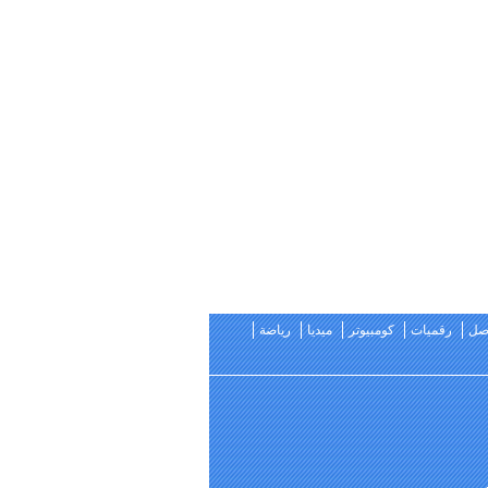
اصل
رقميات
كومبيوتر
ميديا
رياضة