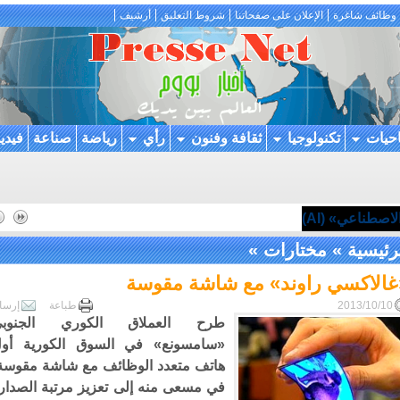
وظائف شاغرة
الإعلان على صفحاتنا
شروط التعليق
أرشيف
احيات
تكنولوجيا
ثقافة وفنون
رأي
رياضة
صناعة
فيدي
اصطناعي» (AI)
رئيسية
»
مختارات
»
غالاكسي راوند» مع شاشة مقوسة
2013/10/10
طباعة
إرسا
طرح العملاق الكوري الجنوبي
«سامسونع» في السوق الكورية أو
هاتف متعدد الوظائف مع شاشة مقوسة
في مسعى منه إلى تعزيز مرتبة الصدار