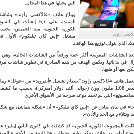
التي يحتلها في هذا المجال.
ويباع هاتف «غالاكسي راوند» بشاشت
الممتدة على 5,7 إنشات في الس
الكورية الجنوبية منذ الخميس، بحس
لاكسي راوند
مشغل «إس كاي تيليكوم» الأول ف
بلاد الذي يتولى توزيع هذا الهاتف.
عد الشاشات المقوسة أكثر خفة ورفعاً من الشاشات الحالية، وهي ل
ال في بداياتها. ويكمن الهدف من هذه المبادرة في تطوير شاشات مرن
كن لفها أو طيها.
عمل هاتف «غالاكسي راوند” بنظام تشغيل «أندرويد» من «غوغل» ويبا
بسعر 1,08 مليون وون (حوالى ألف دولار أميركي)، بحسب ما كشف
امسونغ» التي لم تحدد موعد طرحه في الأسواق الأخرى.
اء في بيان صادر عن «إس كاي تيليكوم» أن «شكله يتماشى مع شك
يد ويتلاءم مع الخد والأذن».
انت المجموعة الكورية الجنوبية قد كشفت في كانون الثاني (يناير) ع
وذج أولي من هاتف يمكن طيه. ويتطلب هذا النوع من الأجهزة المرن