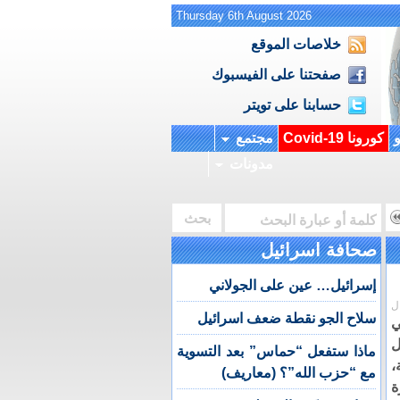
Thursday 6th August 2026
خلاصات الموقع
صفحتنا على الفيسبوك
حسابنا على تويتر
و
كورونا Covid-19
مجتمع
مدونات
صحافة اسرائيل
إسرائيل… عين على الجولاني
ل
سلاح الجو نقطة ضعف اسرائيل
ل
ماذا ستفعل “حماس” بعد التسوية
،
مع “حزب الله”؟ (معاريف)
ة