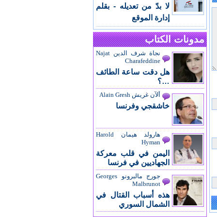
لا بدّ من تعديله - بقلم
إدارة الموقع
مدونات الكتاب
نجاة شرف الدين Najat
Charafeddine
هل دقت ساعة الطائف
…؟
ألآن غريش Alain Gresh
خاشقجي وفرنسا
هارولد هيمان Harold
Hyman
اليمن في قلب معركة
الجهاديين في فرنسا
جورج مالبرونو Georges
Malbrunot
هذه أسباب القتال في
الشمال السوري