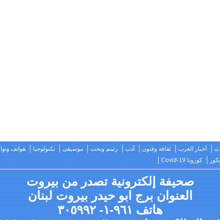
ث
أخبار العرب
ثقافة وفنون
أدب
رسم ونحت
موسيقى
تكنولوجيا
هواتف وتو
كور
كورونا Covid-19
صحيفة إلكترونية تصدر من بيروت
العنوان برج ابو حيدر بيروت لبنان
هاتف ٩٦١-١- ٣٠٥٩٩٢