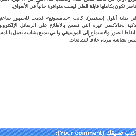
اصر تكون بكاملها قابلة للطي ليست متوافرة حالياً في الأسواق.
ي بداية أيلول (سبتمبر)، كانت «سامسونغ» قدمت للجمهور ساعته
ذكية «غالاكسي غير» التي تسمح بالاطلاع على الرسائل الإلكتروني
لتقاط الصور والاستماع إلى الموسيقي والتي تتمتع بشاشة تعمل باللم
يس بشاشة مرنة، خلافاً للشائعات.
كتب تعليقك (Your comment):