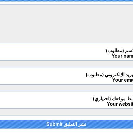
اسم (مطلوب):
Your na
ريد الإلكتروني (مطلوب):
Your ema
بط موقعك (اختياري):
Your websi
Alternativ