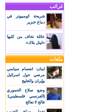
غرائب
شريحة كومبيوتر في
دماغ خنزير
عائلة تخاف من كلبها
«ليتل بلاك»
ملفات
لبنان: انفصام سياسي
مرضي حول اسرائيل
وإيران والخليج
وضع صلاح الحموري
(الفرنسي فلسطيني):
فالج لا تعالج
تحول مزاج الحزب