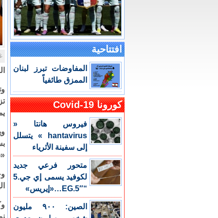
افتتاحية
غ
المفاوضات تبرز لبنان
ال
الممزق طائفياً
وت
تز
كورونا Covid-19
يم
فيروس هانتا «
وي
hantavirus » يتسلل
إلى سفينة الأثرياء
«س
متحور فرعي جديد
وج
لكوفيد يسمى إي جي.5
ال
“EG.5″…«إيريس»
وك
الصين: ٩٠٠ مليون
نم