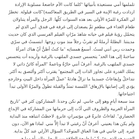
تلملمها أمي مستعيذة بأنبيائها “كلما كانت الأم خاضعةً مسلوبةَ الإرادة
ازدادت رغبة الإبنة في السير في الطريق المعاكسة)”كانت قيلولة. تخطرُ
لي الفكرة للمرّة الأولى بعد هذه السنوات كلّها. الرجل والمرأة يتناولان
طعامَ الغداء في مطعمٍ ثمَّ يصعدان إلى غرفة في فندق. أبي الذي لم
يتحمّل رؤيةَ فيلم في حياته شاهدَ مرّاتٍ الفيلم الفرنسي الذي كان حديث
مدينتنا. البطلةُ أرملةٌ لم تقربْ رجلاً منذ موتِ زوجها. ابتسمتُ في سرّي
وحمدت ربي أنني لستُ. أسمعُ همساتِه “ما كنتُ أظنُّ أنّ هناك امرأةً
ساخنةً إلى هذا الحد” يتحسس جسدي الملتهب بالرغبة وأريده أت يتحسس
جسدي الملتهب بالرغبة. أعرفُ أنني حارّةٌ وناعمةٌ “المرأة كائنٌ ذاتي لا
يملك القدرة على تجاوز الذات إلى المجتمع” يقترب أكثر وألتصق به أكثر.
نتداخلُ وإيقاعاتُ جسدينا ما تزالُ هادئةً “عملُ المرأة داخل البيتِ وخارجهِ
يؤدي إلى إصابتها بالإرهاق” اللمسة تمتدُّ والقبلة تطولُ والمرّةُ الأولى تبدأ
اجتياحاتها.
منذ سبعة أيامٍ وهو إلى جانبي. لم نكن وحدنا. المشاركون كثر في “تاريخ
المرأة العربية والظروف التي أدّت إلى حرمانها من المشاركة في الإبداع
الحضاري”. لقاءاتٌ عابرةٌ في مؤتمراتٍ عابرةٍ. لاحظتُ انتباهه منذ البداية
ولم يكن هذا يعنيني. أعرفُ أنّ رغبتي لا تبدأ إلاَّ مني. لماذا هو الآن، دون
غيره. إلى جانبي في هذا العناق المتوحّد؟ السؤال الأزلي عند كلّ بداية.
الجسد هو الذي يقرّر؟ “ما طبيعة العلاقة بين الرجل والمرأة وما هي