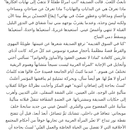
تابعتُ اللعبَ. قالت الصديقة “أنتِ امرأةٌ طفلةٌ لا تذهبُ إلى نهايات أفكارها”
ماذا تعرفُ هي عن البداياتِ والنهاياتِ؟ ماذا تعرفُ عن صباحاتٍ ومساءاتٍ
وأجسادٍ ومذاقاتٍ وعطورٍ صبّتْ في بهائي؟ إيقاعُ الجسديْن يربطُ بيننا الآن
ولكنه ليسَ وحدَه، وعندما يقتربُ بوجههِ مني تبدأ شفتايَ في التدوَرِ البليل.
القبلة لا تنتهي وأغمضُ عيني. أستعيدها غزيرةً، أستعيدُها واحدةً، أستعيدُها
ويسقطُ دمي المباح.
“كنا في السوق القديمة” ترفع الصديقة شعرها عن غنيمتها: طويلةُ المهوى
والقرطُ فضةٌ مطعَّمةٌ بأحجارٍ صغيرة توسوس عند كلّ حركة. كانت أذناي
عاريتين كالعادة “لماذا لا تضعين العقودَ والأساورَ والخواتم؟” تسألني أختي
وأتحايل في الإجابة “المرأة العربية ليست نسيجاً متشابهاً وهموم الريفية
تختلفُ عن هموم..” عندما كتبتُ أيام الجامعة قصيدةَ حبٍّ قالوا هذه كلماتُ
امرأةٍ لا همَّ لها. هو أيضاً سأل، وبحركة تمثيليةٍ لم يناقشها المؤتمر أعلنتُ
“لستُ بحاجة إلى إضافاتٍ أنثوية” فهم المكرَ وأجابت نظراتُهُ جوَالةً كقبلاتٍ
متأنّيةٍ على الوجهِ، على العينين، على الشفة السفلى، على الثديين وأهرب
إلى حكايات الصديقة ومشترياتها. في العتمةِ الشفَافة تنتقلُ قبلاته متأنّيةً
متأنيةً على المفضوح مني والسّري. أغمضُ عيني من جديد سابحةً خلفَ
مويجاتي: تتعاقدُ في داخلي، تتشابك ثمَّ تتصاغرُ، أبعدَ أبعدَ، قبل أن تتفتح
نقطة نور تنداح “لا تعبّر المرأة العربية عن تجاربها خوفاً من أحكام المجتمع
الأخلاقية التي لا تفصل بين الحياة الخاصّة والعمل الفنّي” لستُ بحاجة أن