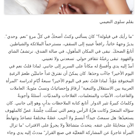
بقلم سلوى النعيمي
“ما رأيك في قيلولة؟” كانَ يسألني وكنتُ أضحكُ في كلِّ مرةٍ “نعم. وحدي”.
يديرُ وجههُ خائباً، رافعاً عينيهِ إلى السقفِ، مسترحماً الملائكة والشياطين.
أتابعُ الضحكَ. نبقى في المكان المأهولِ، في صالة الفندق، نرتشفُ الشاي
والقهوة. تبقى رغبتُهُ تتقافز حولي. تسعدني ولا تعنيني.
أمدّ إليه يدي وأُفسحُ له مكاناً على السرير إلى جانبي. لماذا قلتُ نعم في
اليوم الأخير؟ جاءْت وحدَها. كان يمكنُ أن نفترقَ غداً حامليْن طعمَ الرغبةِ
المخنوقةِ مَوْتاً. لماذا قلتُ نعم في اليوم الأخير؟ سبعةُ أيّامٍ لدراسة “المرأة
العربية بين الاستقلال والتبعية” أرقامٌ وإحصائياتٌ ونسبٌ مئويةٌ: العاملات
والقاعدات، الأميّات والمتعلمات، الفلاحات والمدنيّات. أسئلةٌ وأجوبةٌ
وكلماتٌ كبيرةٌ تثير الدوار. أتابع كتابة الملاحظات بدأبٍ وهو إلى جانبي. كان
سؤاله المتعثرُ وكانت هزّةُ الرأس ونعم التي تسلّلت خِلْسَةً. غصَّ كالملهوف
يستعيدُها: هل سمعتُ جيداً؟ أبتسمُ ولا أجيب. غصّةٌ مختلفةٌ تتصاعدُ وتتهابطُ
الآن متحايلةً على عنقه. يتحدثُ متشاغلاً ولا يجرؤُ على الاقتراب “ما تزال
المرأة عاجزةٌ عن المشاركة الفعليّة في صنع القرار” مددتُ إليه يدي وجاء