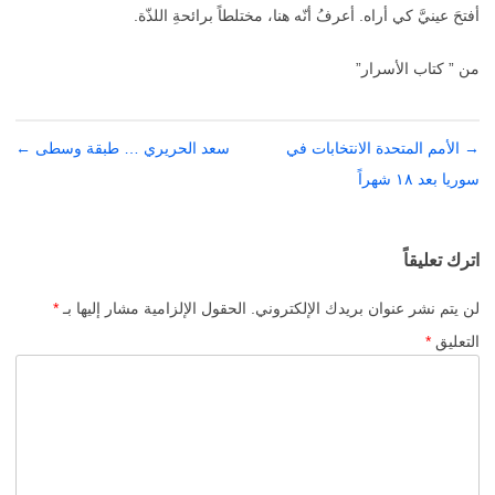
أفتحَ عينيَّ كي أراه. أعرفُ أنّه هنا، مختلطاً برائحةِ اللذّة.
من ” كتاب الأسرار”
→
تصفّح
الأمم المتحدة الانتخابات في
سعد الحريري … طبقة وسطى
←
المقالات
سوريا بعد ١٨ شهراً
اترك تعليقاً
لن يتم نشر عنوان بريدك الإلكتروني.
الحقول الإلزامية مشار إليها بـ
*
التعليق
*