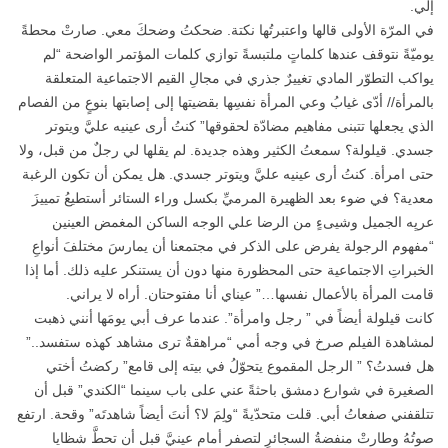
إلي.
في المرّة الأولى قالها واعتبرتُها نكتة. ضحكتُ وضحكَ معي. صارتْ محطةً
يوميّةً نتوقف عندها كلماتٍ ملتبسةً توازي كلمات المؤتمر الواضحة “لم
يواكب التطوّر المادي تغييرٌ جذري في مجالِ القيم الاجتماعية المتعلقة
بالمرأة// أدّى غيابُ وعي المرأة نفسِها بقضيتها إلى إصابتها بنوعٍ من الفصام
الذي يجعلها تتبنى مفاهيم مضادّة لحقوقها” كنتُ أرى عينيه عليَّ ويتوتر
جسدي. قيلولة؟ سمعتُ الكثير وهذه جديدة. لم يقلها لي رجلٌ من قبل، ولا
حتى امرأة. كنتُ أرى عينيه عليَّ ويتوتر جسدي. هل يمكن أن تكون الرغبة
معدية؟ في ضوء بعد الظهيرة المرميِّ بكسل وراء الستائر أستطيعُ تمييزَ
عريِه الجميل وشيىءٍ من الرضا علي الوجه الساكن المغمض العينين
“مفهوم الرجولة يفرض على الذكر في مجتمعنا أن يمارسَ مختلفَ أنواعِ
الخبراتِ الاجتماعية حتى المحظورة منها دون أن يستنكر عليه ذلك. أما إذا
قامت المرأة بالأعمال نفسها…” عيناي أنا مفتوحتان. أراه لا يراني.
كانت قيلولة أيضاً في ” رجل وامرأة”. عندما عرف أبي يومَها أنني ذهبت
لمشاهدة الفيلم صرخ في وجه أمي “مراهقةٌ ترى مشاهد كهذه ستفسد..”
هل فسدتُ؟ ” الرجل المقموع يتحوّلُ في بيته إلى قامع” ركضتُ أختي
الصغيرة في شوارع دمشق باحثةً عني على باب سينما “الكندي” قبل أن
تتلقفني صفعاتُ أبي. قلت متحدّيةً “ولِمَ لا؟ أنتَ أيضاً شاهدتَه” وقحة. ارتفع
صوتُهُ وطارتْ منفضةُ السجائرِ لتصفر أمام عينيَّ قبل أن تحطَّ شظايا