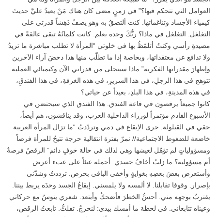
العوامل التي تتحكم فيها؟” في زمنٍ مضى كان هناك مَنْ يعيدُ عليَّ حديثَ
كيمياء الأجساد وتناغماتها. كنت ألتصقُ به وهو يصفُ دَهِشاً قدرتي على
التغلغل. التغلغل في ماذا؟ ربُّكَ وحده يعلم. كانت كلماتُهُ تبقى عالقةً في
مصيدةِ رأسي وكنتُ أتلمّظُ بها في خلوتي “المرأة لا تطلب مباشرة ما تريدُ
ولا تدافع عن معتقداتها، وبخاصة إذا ما تطلّب منها هذا دحضَ آراء الآخرين
وإظهارَ مقدراتها الفكرية” ماذا سيتجلى من قدراتي الآن وكيميائي العملية
تتوهج في هذا الرجلِ، في هذا السريرِ، في هذه الغرفةِ، في هذا الفندقِ،
في هذه المدينةِ، في هذا البلدِ، بعيداً عن حياتي؟
كانوا جميعاً يرقصون في قاعة الفندق. هذا الفندق الذي سيحتضن في
الأسبوع القادم مؤتمراً لوزراء الداخلية العرب، وقد يناقشون، هم أيضاً،
حقي في القيلولة. جرى الإيقاع في دمي وتردّدتُ “ما تزال المرأة العربية
خاضعة للضغوط الاجتماعية// نمرّ بفترة انتقالية حرجة تتيحُ للمرأة فرصاً
ومسؤولياتٍ لم تؤهّل لعيشها وهي لذلك في حالة خوفٍ دائم” الرقصُ فرصةٌ
أم مسؤولية؟ ما زلتُ أخافُ جسدي. أحمله عبئاً على عبء أعرض
وأستعرض بعضَ بعضِهِ بغوايةٍ وأخفي الباقي بحرص. ترددتُ وشدّني
بإصرار. وقوفا تقابلنا. لا ألمسه ولا يلمسني. إيقاعُ الجسد وحدَه يربط بيننا.
يقتربُ بوجهه مني. أحسُّ الخطرَ فأضحكُ وأبتعد. شعري ينوسُ مع حركاتي
وعيناه تتابعاني. في لحظة ما أمسك بيدي: لنخرجْ. تفلتُّ. تابعتُ الرقص،