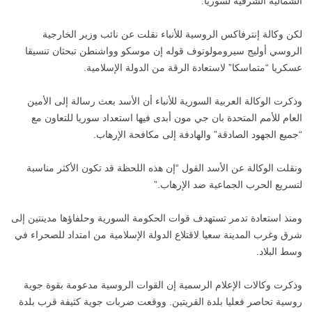
الشمالية الشرقية لسوريا.
لكن وكالة إنترفاكس الروسية للأنباء نقلت عن نائب وزير الخارجية
الروسي أوليج سيرومولوتوف قوله إن موسكو وواشنطن تبحثان تنسيقا
عسكريا “متماسكا” لاستعادة الرقة من الدولة الإسلامية.
وذكرت الوكالة العربية السورية للأنباء أن الأسد بعث رسالة إلى الأمين
العام للأمم المتحدة بان جي مون أبدى فيها استعداد سوريا للتعاون مع
“جميع الجهود الصادقة” والهادفة إلى مكافحة الإرهاب.
ونقلت الوكالة عن الأسد القول “إن هذه اللحظة قد تكون الأكثر مناسبة
لتسريع الحرب الجماعية ضد الإرهاب.”
ومنذ استعادة تدمر تستهدف قوات الحكومة السورية وحلفاؤها مدينتين إلى
شرق وغرب المدينة سعيا لاقتلاع الدولة الإسلامية من امتداد للصحراء في
وسط البلاد.
وذكرت وكالات الإعلام الرسمية إن القوات الروسية مدعومة بقوة جوية
روسية تحاصر فعليا بلدة القريتين. ووقعت ضربات جوية كثيفة قرب بلدة