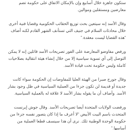
ستكون جاهزة خلال أسابيع وإن بالإمكان الاتفاق على حكومة تضم
معارضين ومستقلين وموالين.
وقال الأسد إنه سيتعين بحث توزيع الحقائب الحكومية وقضايا فنية أخرى
خلال محادثات السلام في جنيف التي تستأنف الشهر القادم لكنه أضاف
“هذه القضايا ليست معقدة.”
ورفض مفاوضو المعارضة على الفور تصريحات الأسد قائلين إنه لا يمكن
التوصل إلى أي تسوية سياسية إلا من خلال إنشاء هيئة انتقالية بصلاحيات
كاملة وليس حكومة تحت قيادة الأسد.
وقال جورج صبرا من الهيئة العليا للمفاوضات إن الحكومة سواء كانت
جديدة أو قديمة لن تكون جزءا من العملية السياسية في ظل وجود بشار
الأسد. وأضاف أن ما يقوله بشار الأسد لا علاقة له بالعملية السياسية.
ورفضت الولايات المتحدة أيضا تصريحات الأسد. وقال جوش إيرنست
المتحدث باسم البيت الأبيض “لا أعرف ما إذا كان يتصور نفسه جزءا من
حكومة الوحدة الوطنية تلك. نرى أن هذا سينسف قطعا العملية من
أساسها.”