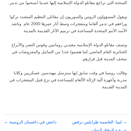
السخنة التي تراجع مقاتلو الدولة الإسلامية إليها عندما انسحبوا من تدمر.
ويقول المسؤولون الروس والسوريون إن مقاتلي التنظيم المتشدد تركوا
وراءهم في تدمر ألغاما ومتفجرات وسط أثار عمرها 2000 عام. وناشد
الأسد الأمم المتحدة المساعدة في ترميم الآثار القديمة بالمدينة.
ونسف مقاتلو الدولة الإسلامية معبدين رومانيين وقوس النصر والأبراج
الجنائزية العام الماضي كما هشموا عددا من التماثيل والمعروضات في
متحف المدينة قبل فرارهم.
وقالت روسيا في وقت سابق إنها سترسل مهندسين عسكريين وكلابا
مدربة وأجهزة آلية لإزالة الألغام للمساعدة في نزع فتيل المتفجرات في
المدينة القديمة.
→
تصفّح
ليبيا: العاصمة طرابلس ترفض
داعش في داغستان الروسية
←
المقالات
شرعية الوفاق الوطني