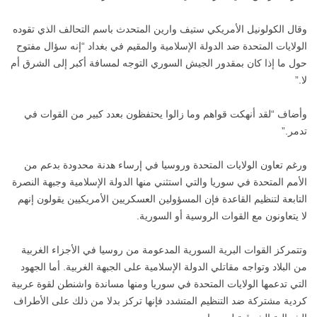
وقال الكولونيل الأمريكي ستيف وارين المتحدث باسم التحالف الذي تقوده
الولايات المتحدة ضد الدولة الإسلامية والمقيم في بغداد “إنه سؤال مفتوح
حول ما إذا كان بمقدور الجيش السوري التوجه لمسافة أكبر إلى الشرق أم
لا.”
وأضاف “لقد أنهكت قواهم وما زالوا يحتفظون بعدد كبير من القوات في
تدمر.”
ورغم تعاون الولايات المتحدة وروسيا في إرساء هدنة محدودة بدعم من
الأمم المتحدة في سوريا والتي استثني منها الدولة الإسلامية وجبهة النصرة
التابعة لتنظيم القاعدة فإن المسؤولين العسكريين الأمريكيين يقولون إنهم
لا يتعاونون مع القوات الروسية أو السورية.
وتتمركز القوات البرية السورية المدعومة من روسيا في الأجزاء الغربية
من البلاد وتواجه مقاتلي الدولة الإسلامية على الجبهة الغربية. أما الجهود
التي تدعمها الولايات المتحدة في سوريا ومنها مساندة واشنطن لقوة عربية
كردية مشتركة ضد التنظيم المتشدد فإنها تركز بدلا من ذلك على الأطراف