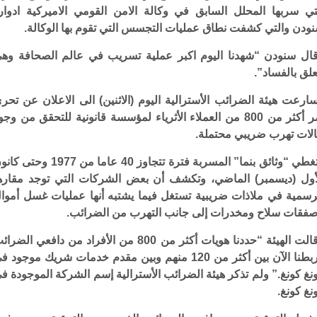
تي سربها المحلل السابق في وكالة الامن القومي الاميركية ادوار
ودن والتي كشفت نطاق عمليات التجسس التي تقوم بها الوكالة.
ال سنودن “شهدنا اليوم اكبر عملية تسريب في عالم الصحافة وه
علق بالفساد”.
ارعت هيئة الضرائب الأسترالية اليوم (الاثنين) الى الاعلان عن تحر
أمر أكثر من 800 من العملاء الأثرياء لمؤسسة قانونية للتحقق من وجو
لات تهرب ضريبي محتملة.
وتغطي “وثائق بنما” المسربة فترة تتجاوز 40 عاما من 1977 وحت
أول (ديسمبر) الماضي، وتكشف أن بعض الشركات التي توجد مقاره
رسمية في ملاذات ضريبية تستغل فيما يشتبه أنها عمليات غسل أموا
فقات سلاح ومخدرات إلى جانب التهرب من الضرائب.
وقالت الهيئة “حددنا هويات أكثر من 800 من الأفراد من دافعي الضر
وربطنا الآن بين أكثر من 120 منهم وبين مقدم خدمات شريك موجود 
نغ كونغ.” ولم تذكر هيئة الضرائب الأسترالية إسم الشركة الموجودة ف
نغ كونغ.