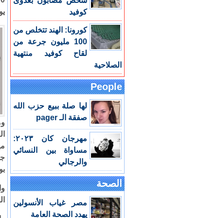
شخص مصابون بعدوى
يو
كوفيد
كورونا: الهند تتخلص من
100 مليون جرعة من
لقاح كوفيد منتهية
الصلاحية
People
لها صلة ببيع حزب الله
صفقة الـ pager
وم
ال
مهرجان كان ٢٠٢٣:
مي
مساواة بين النسائي
جي
والرجالي
بو
الصحة
وا
ال
مصر غياب الأنسولين
يهدد الصحة العامة