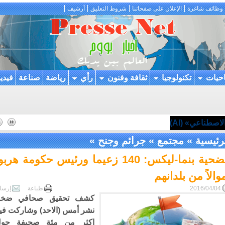
وظائف شاغرة
الإعلان على صفحاتنا
شروط التعليق
أرشيف
احيات
تكنولوجيا
ثقافة وفنون
رأي
رياضة
صناعة
فيدي
اصطناعي» (AI)
رئيسية
»
مجتمع
»
جرائم وجنح
»
فضحية بنما-ليكس: 140 زعيما ورئيس حكومة هربو
والاً من بلدانهم
2016/04/04
طباعة
إرسا
كشف تحقيق صحافي ضخم
نشر أمس (الاحد) وشاركت في
اكثر من مئة صحيفة حو