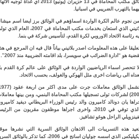
وثائق مكتب المحاماة في 13 حزيران (يونيو) 2013 اي غداة توجيه الا
يهما بالتهرب الضريبي في اسبانيا.
ن نجوم عالم الكرة الواردة اسماؤهم في الوثائق برز ايضا اسم ميشا
بلاتيني الذي استعان بخدمات مكتب المحاماة في 2007، العام الذي
ه رئاسة الاتحاد الاوروبي لكرة القدم، لتأسيس شركة في بنما.
عليقا على هذه المعلومات اصدر بلاتيني بياناً قال فيه ان المرجع في هذ
قضية هو “ادارة الضرائب في سويسرا، بلد اقامته الضريبية منذ 2007”.
ا تنحصر اسماء الرياضيين الواردة في الوثائق على عالم كرة القدم ب
عداه الى رياضات اخرى مثل الهوكي والغولف، بحسب الاتحاد.
2005) لشركات تولى تسجيلها مكتب المحاماة البنمي، ومن بينها معاملا
راها يان دونالد كاميرون والد رئيس الوزراء البريطاني ديفيد كاميرو
والذي توفي في 2010، واخرى اجراها موظفون مقربون من الرئي
فينزويلي الراحل هوغو تشافيز.
عيد هذه التسريبات الى الاذهان الوثائق السرية التي نشرها موق
ويكيليكس الذي اسسه جوليان اسانج في 2006، كما تذكر بالوثائق الس