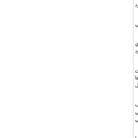
د
ي
ي
د
ى كانون
ا
ل
ائب
في
ي