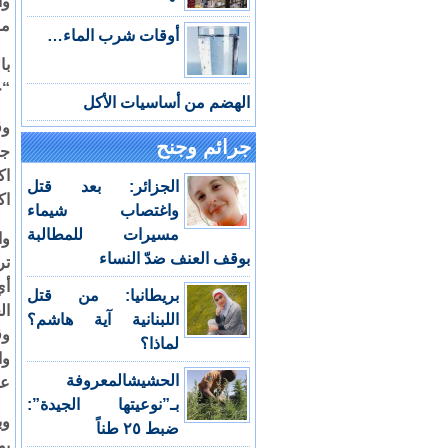
وا
ما
أوقات شرب الماء…
با
“ج
الهضم من أساسيات الأكل
وق
جرائم وجنح
جن
اك
الجزائر: بعد قتل
اك
واغتصاب شيماء
مسيرات للمطالبة
وا
بوقف العنف ضدّ النساء
تر
أي
بريطانيا: من قتل
ال
اللبنانية آية هاشم؟
وق
لماذا؟
وا
الحشيشالمعروفة
عم
بـ”نوعيتها الجيدة”:
وب
ضبط ٢٥ طناً
بو