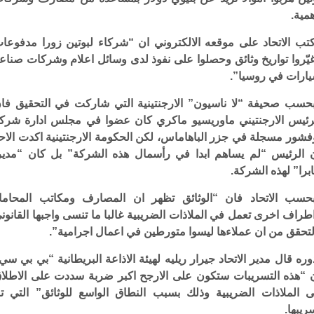
مية.
تب الاتحاد على موقعه الالكتروني ان “شركاء لبوتين زورا مدفوعا
يّروا تواريخ وثائق وحصلوا على نفوذ لدى وسائل اعلام وشركات صناع
ارات في روسيا”.
حسب صحيفة “لا ناسيون” الارجنتينية التي شاركت في التحقيق فا
رئيس الارجنتيني ماوريسيو ماكري كان عضوا في مجلس ادارة شرك
فشور مسجلة في جزر الباهاماس، لكن الحكومة الارجنتينية اكدت الاح
 الرئيس “لم يساهم ابدا في رأسمال هذه الشركة” بل كان “مدير
برا” لهذه الشركة.
حسب الاتحاد فان “الوثائق تظهر ان المصارف ومكاتب المحاما
طراف اخرى تعمل في الملاذات الضريبية غالبا ما تنسى واجبها القانون
لتحقق من ان عملاءها ليسوا متورطين في اعمال اجرامية”.
وره قال مدير الاتحاد جيرار ريليه لهيئة الاذاعة البريطانية “بي بي سي
 “هذه التسريبات ستكون على الارجح اكبر ضربة سددت على الاطلا
ى الملاذات الضريبية وذلك بسبب النطاق الواسع للوثائق” التي ت
ريبها.