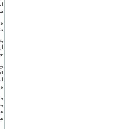
ال
سن
وق
تت
وس
حا
ال
ال
وص
هو
هو