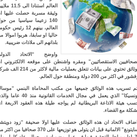
العالم استنادا الى 11.5 
وثيقة مسربة حصلت عليها ا
140 زعيما سياسيا من حو
العالم، بينهم 12 رئيس حكو
حاليا او سابقا، هربوا اموالا م
بلدانهم الى ملاذات ضريبية.
واوضح “الاتحاد الدول
صحافيين الاستقصائيين” ومقره واشنطن على موقعه الالكتروني ا
الوثائق تحتوي على بيانات تتعلق بعمليات مالية لاكثر من 214 
ور في اكثر من 200 دولة ومنطقة حول العالم.
م تسريب هذه الوثائق جميعها من مكتب المحاماة البنمي “موسا
فونسيكا” الذي يعمل في مجال الخدمات القانونية منذ 40 عام
سب هيئة الاذاعة البريطانية لم يواجه طيلة هذه العقود الاربعة ا
كلة مع القضاء.
ضاف الاتحاد ان هذه الوثائق حصلت عليها اولا صحيفة “زود دويتش
تسايتونغ” الالمانية قبل ان يتولى هو توزيعها على 370 صحافيا من اك
70 بلدا من اجل التحقيق فيها في عمل مضن استمر حوالى عام كامل. ول