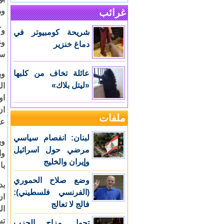
وه
غرائب
وك
شريحة كومبيوتر في
وغ
دماغ خنزير
سي
عائلة تخاف من كلبها
وب
«ليتل بلاك»
ال
او
ان
ملفات
عا
لبنان: انفصام سياسي
وب
مرضي حول اسرائيل
وا
وإيران والخليج
با
وضع صلاح الحموري
بد
(الفرنسي فلسطيني):
ان
فالج لا تعالج
ال
تس
تحول مزاج الحزب