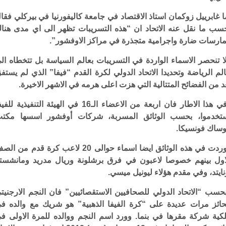
ا غابرييل زوكمان استاذ الاقتصاد في جامعة كاليفورنيا في بيركلي فقا
سب ما نقل عنه الاتحاد ان “هذه التسريبات تظهر الى اي مدى هنا
ارسات ضارة واجرامية متجذرة في مراكز الاوفشور”.
ا تنحصر الاسماء الواردة في التسريبات بعالم السياسة بل تتخطاه ال
لم الرياضة وتحديدا الاتحاد الدولي لكرة القدم “فيفا” الذي لم يستف
د من الفضائح المتتالية التي هزت اعلى هرمه في الاشهر الاخيرة.
وفي هذا الاطار فان اربعة من الاعضاء الـ16 في الهيئة التنفيذية للف
تخدموا، بحسب الوثائق المسربة، شركات أوفشور اسسها مكت
ساك فونسيكا.
ووردت في هذه الوثائق ايضا اسماء حوالى 20 لاعب كرة قدم من ا
اول بينهم خصوصا لاعبون في فرق برشلونة وريال مدريد ومانشست
نايتد، وفي مقدم هؤلاء ليونيل ميسي.
حسب “الاتحاد الدولي للصحافيين الاستقصائيين” فان النجم الارجنيت
حائز مرات عديدة على “كرة الفيفا الذهبية” هو شريك مع والده ف
كية شركة مقرها في بنما. وورد اسم النجم ووالده للمرة الاولى ف