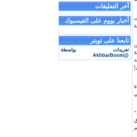
آخر التعليقات
ت
أخبار بووم على الفيسبوك
ة
تابعنا على تويتر
ن
تغريدات بواسطة
ة
@AkhbarBoom
د
ا
ة
ي
”
ق
م