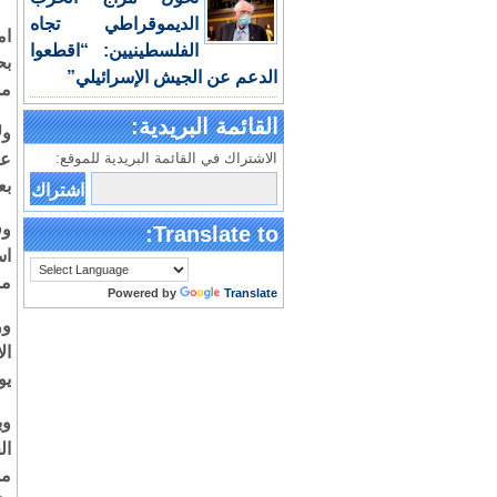
الديموقراطي تجاه
ام
الفلسطينيين: “اقطعوا
بح
الدعم عن الجيش الإسرائيلي”
مم
القائمة البريدية:
ول
الاشتراك في القائمة البريدية للموقع:
عا
بع
Translate to:
اس
مو
Powered by
Translate
ال
يو
وب
ال
مل