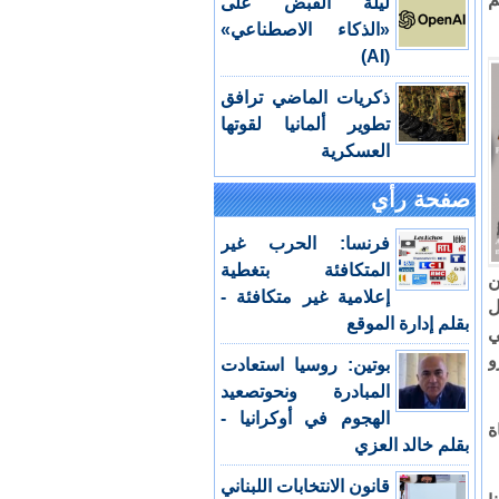
ليلة القبض على
«الذكاء الاصطناعي»
(AI)
ذكريات الماضي ترافق
تطوير ألمانيا لقوتها
العسكرية
صفحة رأي
فرنسا: الحرب غير
المتكافئة بتغطية
ن
إعلامية غير متكافئة -
ل
بقلم إدارة الموقع
ي
و
بوتين: روسيا استعادت
المبادرة ونحوتصعيد
الهجوم في أوكرانيا -
ة
بقلم خالد العزي
قانون الانتخابات اللبناني