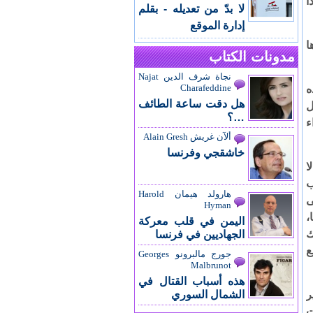
ا
لا بدّ من تعديله - بقلم
إدارة الموقع
ا
مدونات الكتاب
نجاة شرف الدين Najat
Charafeddine
ه
هل دقت ساعة الطائف
ل
…؟
ء
ألآن غريش Alain Gresh
خاشقجي وفرنسا
ا
ب
هارولد هيمان Harold
ى
Hyman
،
اليمن في قلب معركة
ك
الجهاديين في فرنسا
ع
جورج مالبرونو Georges
Malbrunot
هذه أسباب القتال في
ر
الشمال السوري
ت