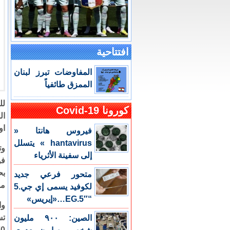
افتتاحية
المفاوضات تبرز لبنان
الممزق طائفياً
لل
كورونا Covid-19
اوفش
فيروس هانتا «
hantavirus » يتسلل
وت
إلى سفينة الأثرياء
بح
متحور فرعي جديد
مش
لكوفيد يسمى إي جي.5
“EG.5″…«إيريس»
وا
الصين: ٩٠٠ مليون