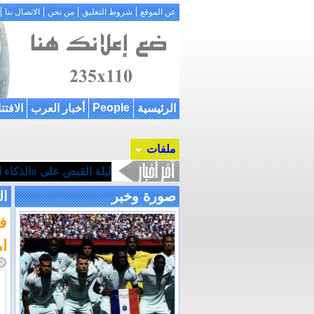
عن الموقع
شروط التعليق
من نحن
الاتصال بنا
People
الرئيسية
أخبار العرب
الافتت
ملفات
ليلة القبض على «الذكاء ال
صورة وخبر
ال
ام