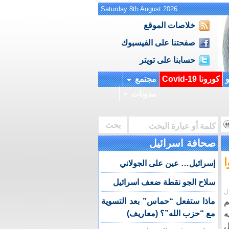
Saturday 8th August 2026
خلاصات الموقع
صفحتنا على الفيسبوك
حسابنا على تويتر
و
كورونا Covid-19
مجتمع
مدونات
صحافة اسرائيل
ا
إسرائيل… عين على الجولاني
سلاح الجو نقطة ضعف اسرائيل
ل
ماذا ستفعل “حماس” بعد التسوية
مع “حزب الله”؟ (معاريف)
ه
ل