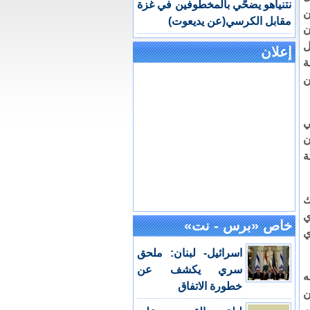
نتنياهو يضحّي بالمخطوفين في غزة
ملايين
مقابل الكرسي(عن يديعوت)
ن
ل
إعلان
مة
ن
ي
ن
الف شركة
ك
ا والذي
خاص «برس - نت»
ي
اسرائيل- لبنان: ملحق
سري يكشف عن
ه
خطورة الاتفاق
ثر من
م