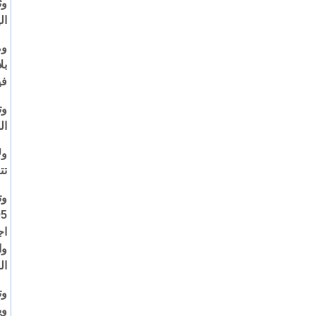
ال
وم
في
وت
ال
ول
تت
اج
ال
وت