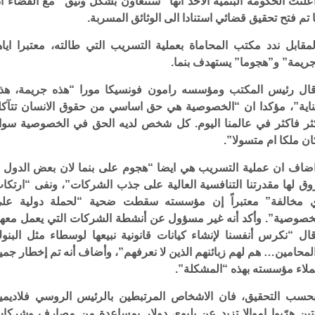
علنت الحكومة البنمية الاحد انها “ستتعاون بشكل وثيق” مع القضاء اذ
 تم فتح تحقيق قضائي استنادا الى الوثائق المسربة.
لمقابل ندد مكتب المحاماة بعملية التسريب التي طالته، معتبرا اياه
ريمة” و”هجوما” يستهدف بنما.
ال رئيس المكتب ومؤسسه رامون فونسيكا مورا “هذه جريمة، هذ
اية”، مؤكدا ان “الخصوصية هي حق اساسي من حقوق الانسان تتآك
ثر فاكثر في عالمنا اليوم. كل شخص لديه الحق في الخصوصية سوا
ان ملكا ام متسولا”.
ضاف ان عملية التسريب هي ايضا “هجوم على بنما لان بعض الدول ل
وق لها مقدرتنا التنافسية العالية على جذب الشركات”، ونفى “ارتكا
 مخالفة” معتبراً إن مؤسسته سقطت ضحية “لحملة دولية عل
خصوصية”. وأكد أنه غير مسؤول عن أنشطة الشركات التي يعمل معها
ال “نكرس أنفسنا لإنشاء كيانات قانونية نبيعها لوسطاء مثل البنو
لمحامين… هم لهم زبائنهم الذين لا نعرفهم”، وأضاف أنه تم إخطار جمي
لاء مؤسسته بهذه “المشكلة”.
حسب التحقيق، فان الاشخاص المرتبطين بالرئيس الروسي فلاديمي
تين هرّبوا اموالا تزيد عن بليوي دولار بمساعدة من مصارف وشركا