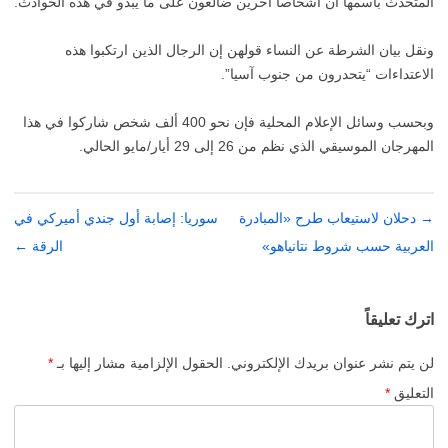
المتحدث باسمها أن أشخاصا آخرين ضالعون على ما يبدو في هذه الحوادث.
ونقل بيان الشرطة عن النساء قولهن إن الرجال الذين ارتكبوا هذه
الاعتداءات “يتحدرون من جنوب آسيا”.
وبحسب وسائل الإعلام المحلية فإن نحو 400 ألف شخص شاركوا في هذا
المهرجان الموسيقي الذي نظم من 26 إلى 29 أيار/مايو الحالي.
→
تصفّح
دحلان لاستيعاب طرح «المبادرة
سوريا: إصابة أول جندي أميركي في
المقالات
العربية حسب شروط نتانياهو»
الرقة
←
اترك تعليقاً
لن يتم نشر عنوان بريدك الإلكتروني.
الحقول الإلزامية مشار إليها بـ
*
التعليق
*