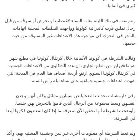
كبرى في ألمانيا.
وتعرضت في تلك الليلة مئات النساء لاغتصاب أو تحرش أو سرقة من قبل
رجال ثملين قرب كاتدرائية كولونيا وواجهت السلطات المحلية اتهامات
بالتأخر في التحرك في مواجهة هذه الاعتداءات غير المسبوقة من حيث
حجمها.
وقالت الشرطة في كولونيا الألمانية خلال كرنفال كولونيا في مطلع شهر
شباط/فبراير من العام الجاري، إن عدد الشكاوى من الاعتداءات الجنسية
في كرنفال كولونيا السنوي ارتفع أربعة أضعاف هذا العام في المدينة التي
شهدت اعتداءات جنسية جماعية على نساء ليلة رأس السنة.
وفي دارمشتات تحدثت الضحايا عن سيناريو مماثل وقلن أنهن وجدن
أنفسهن وسط مجموعة من الرجال الذين قاموا بالتحرش بهن جنسيا.
وأوضحت الشرطة أنها تحقق الآن لمعرفة ما إذا كان المعتدون فكروا أيضا
في السرقة.
ولم تعط الشرطة أي معلومات أخرى غير سن وجنسية المشتبه بهم. وأكد