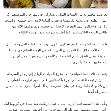
تعرضت مجموعة من الفتيات اللواتي يشاركن في مهرجان للموسيقى في
الهواء الطلق في مدينة دارمشتات بغرب ألمانيا لاعتداءات جنسية. وقدمت
18 امرأة شكاوى بتهم التعرض لاعتداءات جنسية وتم توقيف ثلاثة من
طالبي اللجوء الباكستانيين كما أعلنت شرطة هذه المدينة الثلاثاء.
ولم تستبعد الشرطة تقديم شكاوى أخرى بهذه الاعتداءات التي وقعت ليل
السبت الأحد خلال هذا المهرجان الذي ينظم في الهواء الطلق في وسط
المدينة. وقال ناطق باسم الشرطة لوكالة فرانس برس “يمكن أن يزيد
(العدد) بين لحظة وأخرى”.
وتقدمت ثلاث نساء مباشرة بعد وقوع الحوادث للإبلاغ إلى رجال الشرطة
ما أتاح توقيف ثلاثة طالبي لجوء باكستانيين على الفور تراوحت أعمارهم
بين 28 و31 عاما. وجاء في بيان للشرطة أن 15 امرأة أخرى شابة اتصلن
بالشرطة أيضا.
وتأتي هذه القضية فيما أثارت أعمال عنف ارتكبت ضد نساء في كولونيا ليلة
رأس السنة ونسبتها الشرطة إلى مهاجرين من أفريقيا الشمالية، صدمة