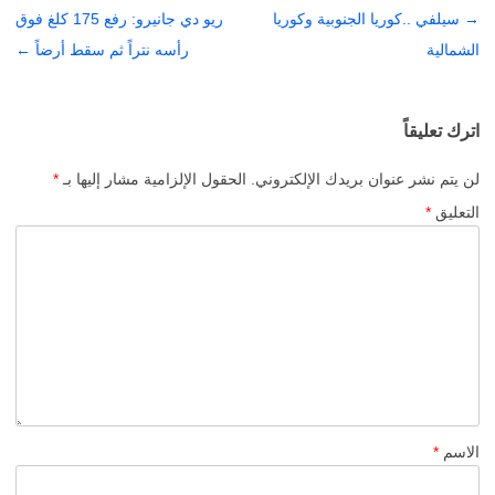
→
تصفّح
سيلفي ..كوريا الجنوبية وكوريا
ريو دي جانيرو: رفع 175 كلغ فوق
المقالات
الشمالية
رأسه نتراً ثم سقط أرضاً
←
اترك تعليقاً
لن يتم نشر عنوان بريدك الإلكتروني.
الحقول الإلزامية مشار إليها بـ
*
التعليق
*
الاسم
*