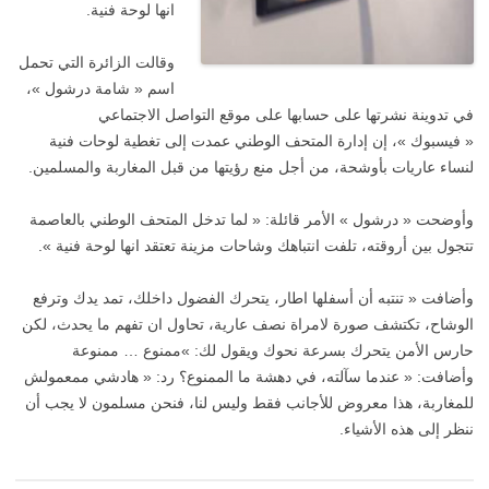
انها لوحة فنية.
وقالت الزائرة التي تحمل
اسم « شامة درشول »،
في تدوينة نشرتها على حسابها على موقع التواصل الاجتماعي
« فيسبوك »، إن إدارة المتحف الوطني عمدت إلى تغطية لوحات فنية
لنساء عاريات بأوشحة، من أجل منع رؤيتها من قبل المغاربة والمسلمين.
وأوضحت « درشول » الأمر قائلة: « لما تدخل المتحف الوطني بالعاصمة
تتجول بين أروقته، تلفت انتباهك وشاحات مزينة تعتقد انها لوحة فنية ».
وأضافت « تنتبه أن أسفلها اطار، يتحرك الفضول داخلك، تمد يدك وترفع
الوشاح، تكتشف صورة لامراة نصف عارية، تحاول ان تفهم ما يحدث، لكن
حارس الأمن يتحرك بسرعة نحوك ويقول لك: »ممنوع … ممنوعة
وأضافت: « عندما سآلته، في دهشة ما الممنوع؟ رد: « هادشي ممعمولش
للمغاربة، هذا معروض للأجانب فقط وليس لنا، فنحن مسلمون لا يجب أن
ننظر إلى هذه الأشياء.