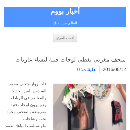
أخبار بووم
العالم بين يديك
انتقل
أقسام الموقع
إلى
المحتوى
متحف مغربي يغطي لوحات فنية لنساء عاريات
2016/08/12
تعليقات: 0
فاجأ زوار متحف محمد
السادس للفن الحديث
والمعاصر في الرباط،
وهم يرون لوحات فنية
معروضة بالمتحف مخبأة
تحت وشاحات
ملونة،تلفت انتباهك تعتقد