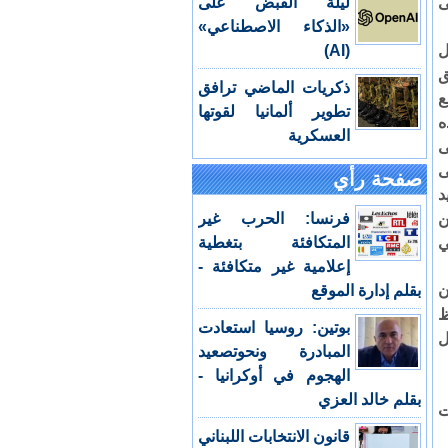
ى
ليلة القبض على
«الذكاء الاصطناعي»
ل
(AI)
ق
ذكريات الماضي ترافق
ع
تطوير ألمانيا لقوتها
ه
العسكرية
ى
ى
صفحة رأي
د
ن
فرنسا: الحرب غير
ي
المتكافئة بتغطية
إعلامية غير متكافئة -
ن
بقلم إدارة الموقع
ظ
بوتين: روسيا استعادت
ل
المبادرة ونحوتصعيد
الهجوم في أوكرانيا -
بقلم خالد العزي
ت
قانون الانتخابات اللبناني