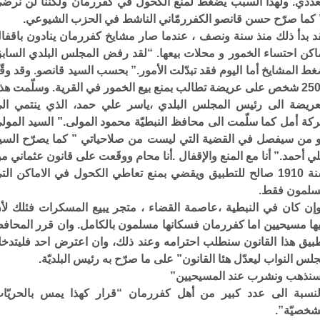
عددي. ولهذا السبب يضغط لمنع الكحول في كفررمان ولكننا لن نرض
 كما صرّح حسن قانصو الكفررمّاني الناشط في الحزب الشيوعي.
د بدأ ذلك منذ سنة ونصف ، عندما صار مشايخ كفررمان ينادون باقفا
اكن احتساء الخمور و محلات بيعها. “لقد رفض المجلس البلدي الساب
ط المشايخ أما اليوم فقد تبدّلت الأمور.” بحسب السيد قانصو. وقد وقّ
2500 شخص على عريضة تطالب بمنع بيع الخمور في القرية. وسلّمت هذ
عريضة الى رئيس المجلس البلدي ،ياسر علي حمد، الذي ينتمي ال
كة أمل كما سلّمت الى محافظ النبطيّة محمود المولى. ” السيد المول
 من سيفصل في القضية التي ليست من صلاحياتي ” كما يصرّح السي
ي أحمد.” أنا مع المنع والإقفال .أنا محام ووقَعت على قانون عثماني م
سنة 1910 صالح للتطبيق ويقضي بمنع تعاطي الكحول في الاماكن الت
لمون فقط.
إن كان في النبطية ،عاصمة القضاء ، متجر يبيع المسكرات فئلك لأ
ها مسيحيين اما كفررمان فسكانها مسلمون بالكامل. وان قرر المحاف
بيق هذا القانون سنطلب احترامه وعند ذلك، وان اعترض احد فليتدخ
لس النواب ليعدّل هئا القانون” على ما صرّح به رئيس البلديّة.
نذهب ونشرب عند المسيحيين”
لنسبة الى عدد كبير من أهل كفررمان “قرار كهذا يمس بالحريّا
شخصيّة”.