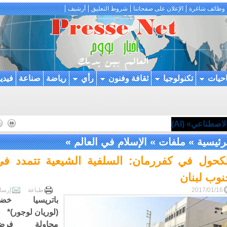
وظائف شاغرة
الإعلان على صفحاتنا
شروط التعليق
أرشيف
احيات
تكنولوجيا
ثقافة وفنون
رأي
رياضة
صناعة
فيدي
اصطناعي» (AI)
رئيسية
»
ملفات
»
الإسلام في العالم
»
لكحول في كفررمان: السلفية الشيعية تتمدد في
نوب لبنان
2017/01/16
طباعة
إرسا
باتريسيا خضر
(لوريان لوجور)*
محاولة فرض