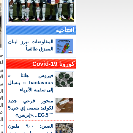
افتتاحية
المفاوضات تبرز لبنان
الممزق طائفياً
حز
لق
كورونا Covid-19
بي
فيروس هانتا «
ال
hantavirus » يتسلل
سك
إلى سفينة الأثرياء
ال
ال
متحور فرعي جديد
ال
لكوفيد يسمى إي جي.5
عض
“EG.5″…«إيريس»
ال
الصين: ٩٠٠ مليون
” 