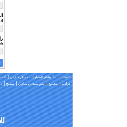
الب
il
را
te
e:
الافتتاحيات
بسّام الطيارة
حسام كنفاني
الحد
غرائب
مجتمع
لكم سيداتي سادتي
مطبخ
دي
للات