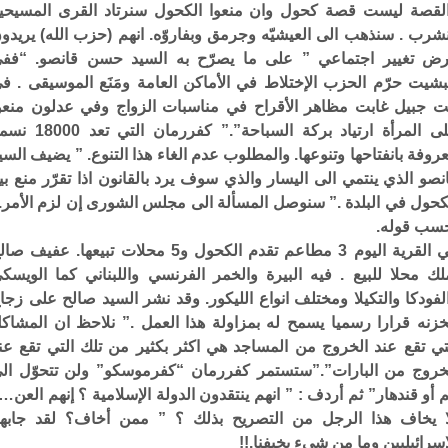
لقصة ليست قصة كحول وان منعوا الكحول سنرتاد القرى المسيحي
شرب . سنذهب الى العيشيّه وجرمق وبفاروّه. انهم (حزب الله) يريدو
ض تغيير اجتماعي ” على ما يصرّح به السيد حسن قانصو. “فف
شيت حرّم الحزب الإختلاط في الأماكن العامة ومَنَع الموسيقى . ف
ت جبيل غابت مظاهر الأقراح في مناسبات الزواج وفي عدلون منعو
على المرأة ارتياد بركة السباحة”.” كفررمان التي ت
روفة بانفتاحها وتنوعها. والمطلوب عدم الغاء هذا التنوع. ” يضيف السي
نصو الذي ينتمي الى اليسار والذي سوف يرد بالقانون اذا تقرّر منع بي
كحول في البلدة .” سنوصل المسألة الى مجلس الشورى إن لزم الأمر.
سب قوله.
في القرية اليوم 3 مطاعم تقدم الكحول و5 محلات تبيعها. عفيف ص
لك محلا للبيع . فيه البيرة والخمر الفرنسي واللبناني كما الويسك
لفودكا والتكيلا ومختلف انواع الليكور. وقد نشر السيد صالح على زجا
زنه قرارا رسميا يسمح له بمزاولة هذا العمل .” نلاحظ ان المشاك
تي تقع عند الخروج من المساجد هي اكثر بكثير من تلك التي تقع عن
خروج من البارات”.”ستستمر كفررمان “كفرموسكو” ولن تتحوّل ال
 أو قندهار” ثم أردف : ” انهم ينتقدون الدولة الإسلامية ؟ إنهم العن…
ا يخاف هذا الرجل من التصريح بذلك ؟ ” ممن أخاف؟ لقد جابهن
إسرائيليين وما من شيء يخيفنا.!!