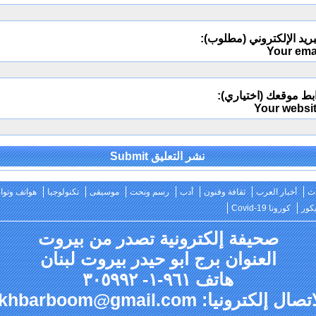
ريد الإلكتروني (مطلوب):
Your ema
بط موقعك (اختياري):
Your websi
Alternativ
ث
أخبار العرب
ثقافة وفنون
أدب
رسم ونحت
موسيقى
تكنولوجيا
هواتف وتو
كور
كورونا Covid-19
صحيفة إلكترونية تصدر من بيروت
العنوان برج ابو حيدر بيروت لبنان
هاتف ٩٦١-١- ٣٠٥٩٩٢
صال إلكترونيا: akhbarboom@gmail.com