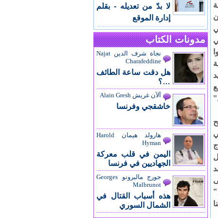
ة
لا بدّ من تعديله - بقلم
ن
إدارة الموقع
ي
مدونات الكتاب
ي
ا
نجاة شرف الدين Najat
Charafeddine
عد 18000 نسمة
هل دقت ساعة الطائف
د
…؟
ع
ألآن غريش Alain Gresh
”
خاشقجي وفرنسا
الح
ي
هارولد هيمان Harold
Hyman
ج
اليمن في قلب معركة
ل
الجهاديين في فرنسا
د
جورج مالبرونو Georges
ى
Malbrunot
”
هذه أسباب القتال في
ا
الشمال السوري