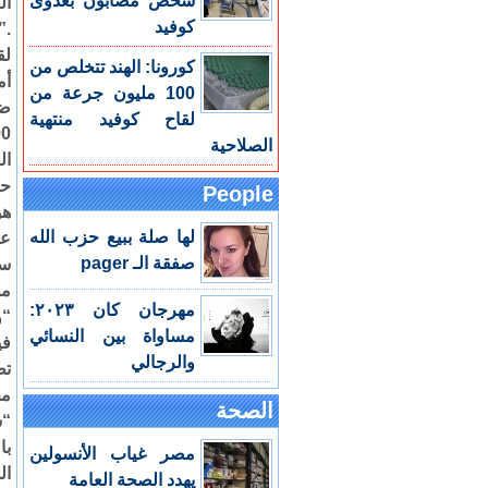
شخص مصابون بعدوى
ال
كوفيد
.”
لق
كورونا: الهند تتخلص من
أم
100 مليون جرعة من
ضغ
لقاح كوفيد منتهية
الصلاحية
ال
حر
People
هو
لها صلة ببيع حزب الله
عل
صفقة الـ pager
مس
مهرجان كان ٢٠٢٣:
“و
مساواة بين النسائي
في
والرجالي
تط
مج
الصحة
“س
با
مصر غياب الأنسولين
ال
يهدد الصحة العامة