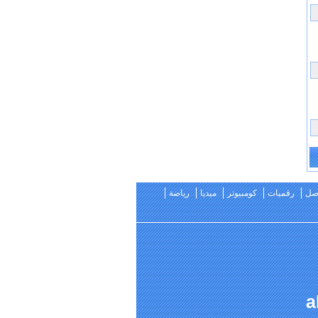
اصل
رقميات
كومبيوتر
ميديا
رياضة