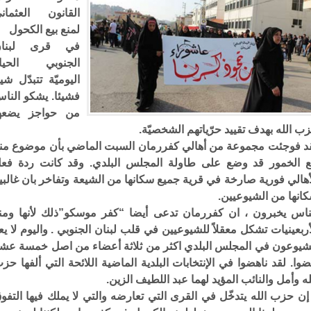
القانون العثمان
لمنع بيع الكحول
في قرى لبنان
الجنوبي الحيا
اليوميّة تتبدّل شيئ
فشيئا. يشكو النا
من حواجز يضعه
ب الله بهدف تقييد حرّياتهم الشخصيّة.
د فوجئت مجموعة من أهالي كفررمان السبت الماضي بأن موضوع من
ع الخمور قد وضع على طاولة المجلس البلدي. وقد كانت ردة فع
أهالي فورية صارخة في قرية جميع سكانها من الشيعة وتفاخر بان غالبي
انها من الشيوعيين.
ناس يخبرون ، ان كفررمان تدعى أيضا “كفر موسكو”ذلك لأنها ومن
أربعينيات تشكل معقلاً للشيوعيين في قلب لبنان الجنوبي . واليوم لا يع
شيوعون في المجلس البلدي اكثر من ثلاثة أعضاء من اصل خمسة عش
وا. لقد ناهضوا في الإنتخابات البلدية الماضية اللائحة التي ألفها حز
له وأمل والنائب المؤيد لهما عبد اللطيف الزين.
إن حزب الله يتدخّل في القرى التي تعارضه والتي لا يملك فيها التفو