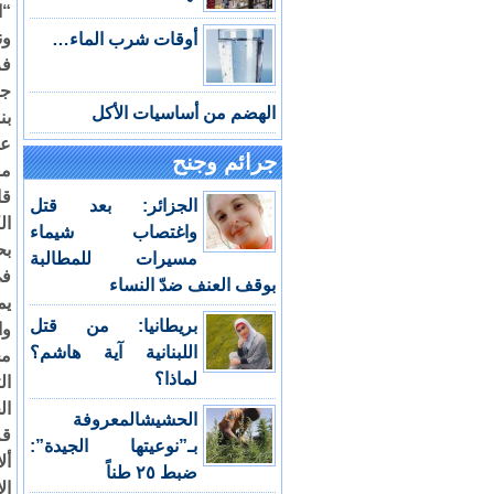
“ا
ون
أوقات شرب الماء…
فر
جب
الهضم من أساسيات الأكل
بن
جرائم وجنح
مع
قا
الجزائر: بعد قتل
ال
واغتصاب شيماء
بح
مسيرات للمطالبة
بوقف العنف ضدّ النساء
يم
بريطانيا: من قتل
وا
اللبنانية آية هاشم؟
مخ
لماذا؟
ال
ال
الحشيشالمعروفة
قم
بـ”نوعيتها الجيدة”:
أل
ضبط ٢٥ طناً
ال