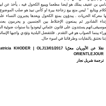
مي بن عفيف يملك هو ايضا مطعما ويبيع الكحول فيه ، يأخذ عن ابي
كلام ويتابع ” ليس منع بيع زجاجة بيرة او كأس نبيذ هو صلب الموضوع 
ها معركة الحريات . يبدؤون بمنع الكحول وبعدها يجبرون النساء عل
تداء الشادور ثم يمنعون الإختلاط بين الجنسين و يحرمون بعده
موسيقى.انهم يستندون على قانون عثماني ليعودوا بنا سنوات ضوئية ال
وراء يبنما الصواب هو في التقدم . فلتتفضل البلدية وتؤدي واجبها الإنمائ
إننا نختنق بالنفايات وطرقاتنا في اسوء حال.
نقلا عن الأوريان معرّبا tricia KHODER | OLJ 13/01/2017
ORIENTLEJOUR
ترجمة شربل نجار