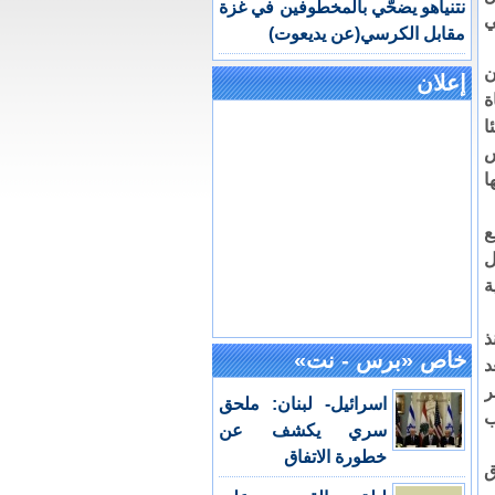
نتنياهو يضحّي بالمخطوفين في غزة
ي
مقابل الكرسي(عن يديعوت)
إعلان
ة
ا
س
ا
ع
ل
ة
ذ
خاص «برس - نت»
د
ر
اسرائيل- لبنان: ملحق
ب
سري يكشف عن
خطورة الاتفاق
ق