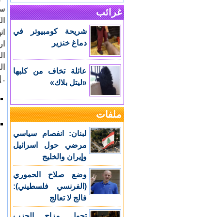
سا
غرائب
ال
شريحة كومبيوتر في
ان
دماغ خنزير
ار
ال
ال
عائلة تخاف من كلبها
. 
«ليتل بلاك»
ملفات
لبنان: انفصام سياسي
مرضي حول اسرائيل
وإيران والخليج
وضع صلاح الحموري
(الفرنسي فلسطيني):
فالج لا تعالج
تحول مزاج الحزب