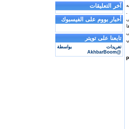
آخر التعليقات
ه
.
أخبار بووم على الفيسبوك
ى
ا
ى
تابعنا على تويتر
ي
تغريدات بواسطة
@AkhbarBoom
Pa