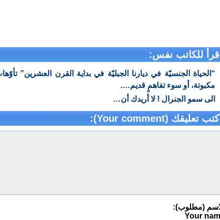
قرأ للكاتب نفس:
“الحياة الجنسيّة في ديارنا الجبليّة في بداية القرن العشرين” تأوّها
مكبوتة، أو سوء تفاهمٍ قديم….
الى سمو الجنرال ! لا أريدك أن…
كتب تعليقك (Your comment):
اسم (مطلوب):
Your na