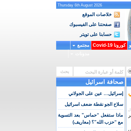
Thursday 6th August 2026
خلاصات الموقع
صفحتنا على الفيسبوك
حسابنا على تويتر
و
كورونا Covid-19
مجتمع
مدونات
صحافة اسرائيل
إسرائيل… عين على الجولاني
سلاح الجو نقطة ضعف اسرائيل
ل
ماذا ستفعل “حماس” بعد التسوية
مع “حزب الله”؟ (معاريف)