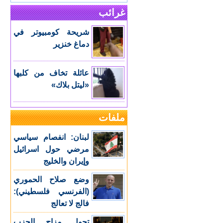
غرائب
شريحة كومبيوتر في
دماغ خنزير
عائلة تخاف من كلبها
«ليتل بلاك»
ملفات
لبنان: انفصام سياسي
مرضي حول اسرائيل
وإيران والخليج
وضع صلاح الحموري
(الفرنسي فلسطيني):
فالج لا تعالج
تحول مزاج الحزب