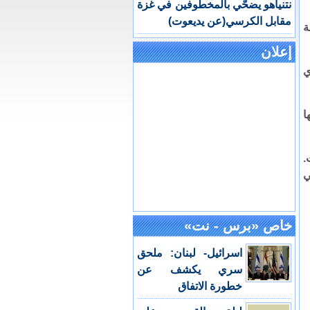
نتنياهو يضحّي بالمخطوفين في غزة
مقابل الكرسي(عن يديعوت)
ة
إعلان
ي
ا
.
ي
خاص «برس - نت»
اسرائيل- لبنان: ملحق
سري يكشف عن
خطورة الاتفاق