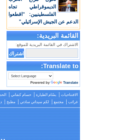
الديموقراطي تجاه
الفلسطينيين: “اقطعوا
الدعم عن الجيش الإسرائيلي”
القائمة البريدية:
الاشتراك في القائمة البريدية للموقع:
Translate to:
Powered by
Translate
الافتتاحيات
بسّام الطيارة
حسام كنفاني
الحد
غرائب
مجتمع
لكم سيداتي سادتي
مطبخ
دي