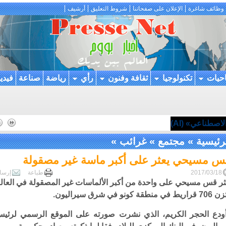
وظائف شاغرة
الإعلان على صفحاتنا
شروط التعليق
أرشيف
احيات
تكنولوجيا
ثقافة وفنون
رأي
رياضة
صناعة
فيدي
اصطناعي» (AI)
رئيسية
»
مجتمع
»
غرائب
»
س مسيحي يعثر على أكبر ماسة غير مصقولة
2017/03/18
طباعة
إرسا
ر قس مسيحي على واحدة من أكبر الألماسات غير المصقولة في العال
يط في منطقة كونو في شرق سيراليون.
ودع الحجر الكريم، الذي نشرت صورته على الموقع الرسمي لرئي