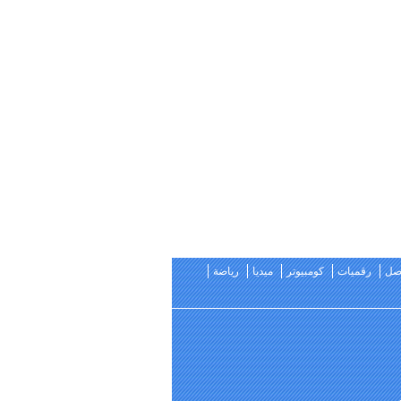
اصل
رقميات
كومبيوتر
ميديا
رياضة