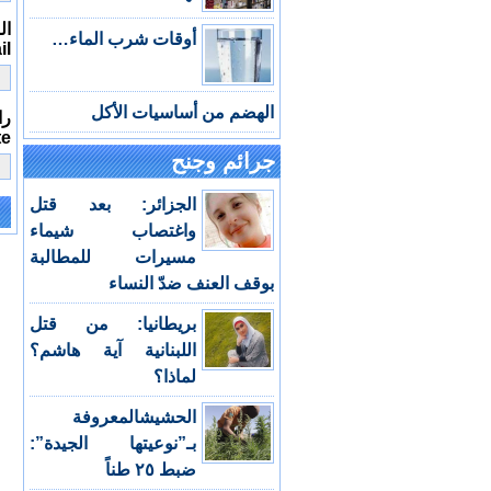
الب
أوقات شرب الماء…
il
الهضم من أساسيات الأكل
را
te
جرائم وجنح
الجزائر: بعد قتل
واغتصاب شيماء
e:
مسيرات للمطالبة
بوقف العنف ضدّ النساء
بريطانيا: من قتل
اللبنانية آية هاشم؟
لماذا؟
الحشيشالمعروفة
بـ”نوعيتها الجيدة”:
ضبط ٢٥ طناً