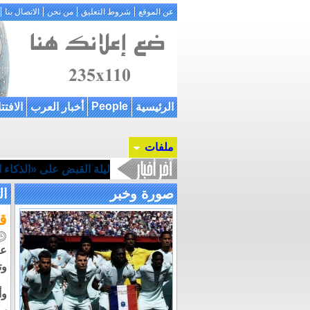
عن الموقع
شروط التعليق
من نحن
الاتصال بنا
People
الرئيسية
أخبار العرب
الافتت
ملفات
ليلة القبض على «الذكاء ال
صورة وخبر
ال
ق
عث
وتزن 706 قرار
وأ