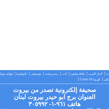
ث
أخبار العرب
ثقافة وفنون
أدب
رسم ونحت
موسيقى
تكنولوجيا
هواتف وتو
كور
كورونا Covid-19
صحيفة إلكترونية تصدر من بيروت
العنوان برج ابو حيدر بيروت لبنان
هاتف ٩٦١-١- ٣٠٥٩٩٢