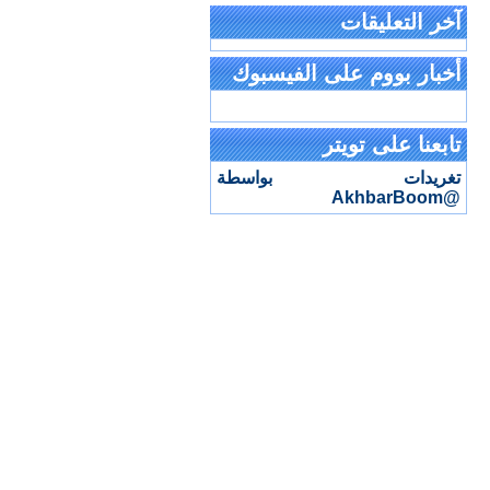
آخر التعليقات
أخبار بووم على الفيسبوك
تابعنا على تويتر
تغريدات بواسطة
@AkhbarBoom