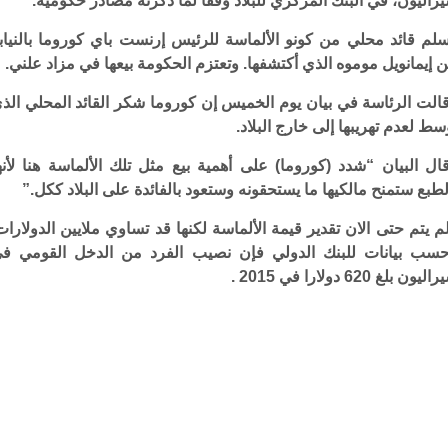
راليون، في البنك المركزي للبلاد وفقا لما ذكرته مصادر حكومية.
لم قائد محلي من كونو الألماسة للرئيس إرنست باي كوروما بالنياب
 إيمانويل موموه الذي أكتشفها. وتعتزم الحكومة بيعها في مزاد علني.
الت الرئاسة في بيان يوم الخميس إن كوروما شكر القائد المحلي الذ
سط لعدم تهريبها إلى خارج البلاد.
ال البيان “شدد (كوروما) على أهمية بيع مثل تلك الألماسة هنا لأنه
لطبع ستمنح مالكيها ما يستحقونه وستعود بالفائدة على البلاد ككل.”
م يتم حتى الان تقدير قيمة الألماسة لكنها قد تساوي ملايين الدولارات
سب بيانات للبنك الدولي فإن نصيب الفرد من الدخل القومي ف
ليون بلغ 620 دولارا في 2015 .