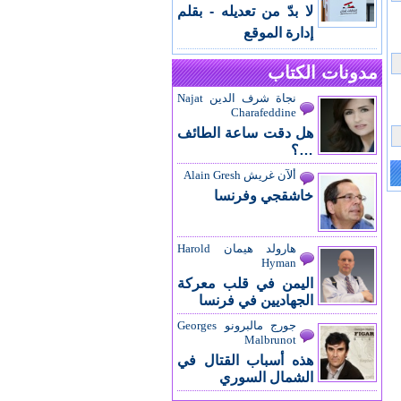
لا بدّ من تعديله - بقلم
إدارة الموقع
مدونات الكتاب
نجاة شرف الدين Najat
Charafeddine
هل دقت ساعة الطائف
…؟
ألآن غريش Alain Gresh
خاشقجي وفرنسا
هارولد هيمان Harold
Hyman
اليمن في قلب معركة
الجهاديين في فرنسا
جورج مالبرونو Georges
Malbrunot
هذه أسباب القتال في
الشمال السوري