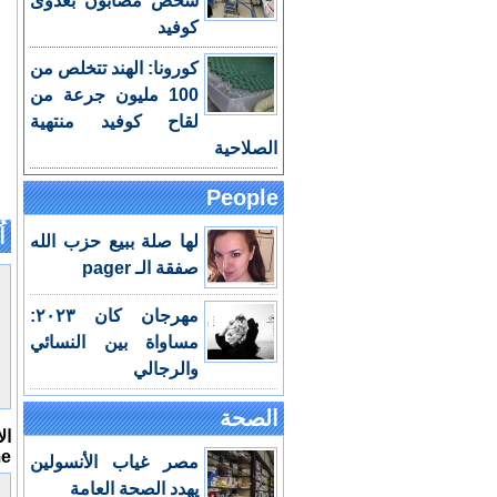
شخص مصابون بعدوى
كوفيد
كورونا: الهند تتخلص من
100 مليون جرعة من
لقاح كوفيد منتهية
الصلاحية
People
اُ
لها صلة ببيع حزب الله
صفقة الـ pager
مهرجان كان ٢٠٢٣:
مساواة بين النسائي
والرجالي
الصحة
ال
me
مصر غياب الأنسولين
يهدد الصحة العامة