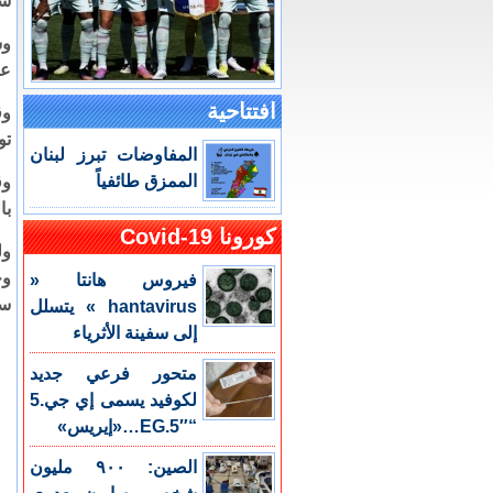
سي
وس
عن
افتتاحية
وق
تو
المفاوضات تبرز لبنان
الممزق طائفياً
وق
با
كورونا Covid-19
ول
وح
فيروس هانتا «
سيرا
hantavirus » يتسلل
إلى سفينة الأثرياء
متحور فرعي جديد
لكوفيد يسمى إي جي.5
“EG.5″…«إيريس»
الصين: ٩٠٠ مليون