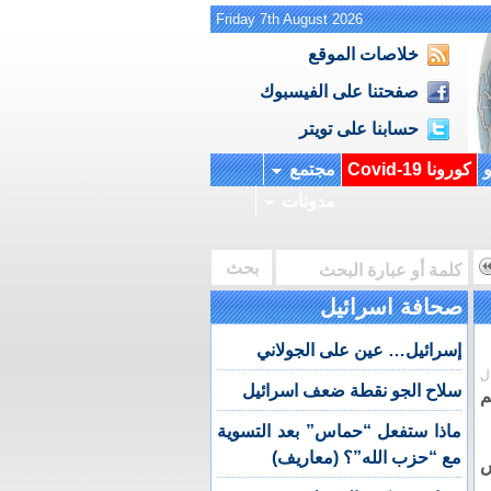
Friday 7th August 2026
خلاصات الموقع
صفحتنا على الفيسبوك
حسابنا على تويتر
و
كورونا Covid-19
مجتمع
مدونات
صحافة اسرائيل
إسرائيل… عين على الجولاني
ل
سلاح الجو نقطة ضعف اسرائيل
م
ماذا ستفعل “حماس” بعد التسوية
مع “حزب الله”؟ (معاريف)
س