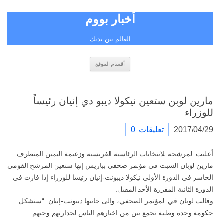
أخبار بووم
العالم بين يديك
انتقل
أقسام الموقع
إلى
المحتوى
مارين لوبن ستعين نيكولا ديبو دي إنيان رئيساً
للوزراء
2017/04/29
تعليقات: 0
أعلنت المرشحة للانتخابات الرئاسية الفرنسية وزعيمة اليمين المتطرف
مارين لوبان السبت في مؤتمر صحفي بباريس إنها ستعين المرشح القومي
الخاسر في الدورة الأولى نيكولا ديبونت-إنيان رئيسا للوزراء إذا فازت في
الدورة الثانية المقررة الأحد المقبل.
وقالت لوبان في المؤتمر الصحفي، وإلى جانبها ديبونت-إنيان: “سنشكل
حكومة وحدة وطنية تجمع بين من اختارهم الناس لجدارتهم وحبهم