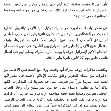
وأن اميركا وقفت صامتة عدة أيام حتى يتمكن مبارك من تنفيذ الخطة
الإسرائيلية لكنه لم يسعه تحقيق ذلك بسبب تخلي من حوله عنه وضغوط
المظاهرات فى الشارع”.
فى مذكراتها، طلبت اميركا من مبارك توكيل شيخ الأزهر “بالنزول للشارع
للحديث مع المتظاهرين بداية من 25 كانون ثاني/ يناير لكن حبيب العادلي
لم يوافق لأنه كان لا يحب شيخ الأزهر أصلاً، على حد تعبيرها، وتوعد
باعتقال شيخ الأزهر إذا ظهر فى الشوارع بين الناس”. فى حين كشفت أن
الحاخام الأكبر لإسرائيل عوفاديا يوسف بارك مبارك وصلى لهم فى اتصال
هاتفى خاص يوم 27 كانون ثاني/ يناير 2011.
وتكشف مذكرات زوجة مبارك أنها وقفت وراء منع الصحافيين الأجانب من
الاقتراب من ميدان التحرير وغلق مكاتب الإعلام الأجنبية فى مصر لأنها
لعبت ضد أسرتها دوراً غير شريف على حد تعبيرها فى المذكرات. لكنها
تؤكد أنها لم تطلب الاعتداء على أحد من المراسلين وأن رجال الحزب
الوطني هم من وضعوا تنفيذ خطة مهاجمة الإعلام. وأشارت إلى أن قرارها
منع الإعلام من نقل الصورة الحقيقية نقله زكريا عزمي للحزب الوطني
عنها. واتهمت سوزان فى المذكرات عدداً من رموز النظام كان بينهم فتحي