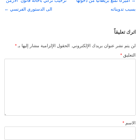
→
تصفّح
أميركا تمنع بريطانياً من دخولها
ترحيب تركي باحالة قانون “الأرمن”
المقالات
بسبب تدويناته
الى الدستوري الفرنسي
←
اترك تعليقاً
لن يتم نشر عنوان بريدك الإلكتروني.
الحقول الإلزامية مشار إليها بـ
*
التعليق
*
الاسم
*