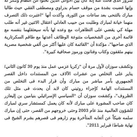
سرور الذى قالت عنه إنه كان بين الأوائل الذين تخلوا عن النظام وتنكر له
وإنها غضبت بشدة من موقف حسام بدراوي ومصطفى الفقي حيث طالبا
مبارك بالتنحى بعد ساعات من الثورة، وأكدت أنها “اعتبرت ذلك التصرف
منهما خيانة لمبارك وطلبت من حبيب العادلي اعتقال الاثنين غير أنه طلب
مهلة كي يقضي على التظاهرات مع وعده لها بأنه سيعتقلهما بنفسه مع
قائمة أخرى من الشخصيات متنوعة الوظائف أعدتها مع طاقم السكرتارية
الذي صاحبها”، مؤكدة أن “القائمة كان عليها أكثر من ألفي شخصية مصرية
بينهم مثقفون وكتاب وفنانون ورموز صحافية كبيرة”.
وتكشف سوزان لأول مرة أن “زكريا عزمي عمل منذ يوم 30 كانون الثاني/
يناير على التخلص من عشرات الآلاف من المستندات داخل القصر
الجمهوري بأمر مباشر من مبارك وأن قرار البدء فى التخلص من
المستندات الهامة كإجراء روتيني كان لابد أن يحدث فى مثل تلك
الظروف”، وكشفت سوزان أن “السياسي الإسرائيلي بنيامين بن إليعازر
كان صاحب المشورة على مبارك لأنه كان يعمل كمستشار سري لمبارك
للشؤون العالمية منذ عام 2003 وحتى خروجهم من القصر، حتى إن مبارك
سلمه شيكاً عن أتعابه المتأخرة يوم زارهم فى قصرهم بشرم الشيخ فى
نهاية شباط/ فبراير 2011”.