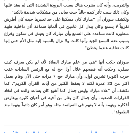
والتدريب، وأنه كان يشرب هناك بسبب البرودة الشديدة التى لم يعتد عليها
وكان ذلك سبب تأثر كبده حالياً حيث يعانى من مشكلات شديدة بالكبد”.
وتكشف سوزان أن “مبارك كان مسكينا على حد تعبيرها حيث كان أطرش
تقريباً لا يسمع وكان يبدل كل عامين فى ألمانيا سماعة أذن داخلية طبية
متطورة كانت تساعده على السمع وأن مبارك كان يعيش فى سكون وفراغ
بسبب عدم السمع الجيد وأنها كانت ولا تزال بالنسبة إليه مثل الأم حتى إنها
كانت تعاقبه عندما يخطئ”.
سوزان حكت أنها “هي من علم مبارك الصلاة لأنه لم يكن يعرف كيف
يصلي، وحكت أنه فضحهم خلال أول حج له مع الرئيس السادات عقب
حرب اكتوبر/ تشرين اول، وأن مبارك حج 7 مرات حتى الآن وقام بعمل
اكثر من 23 عمرة لكنه لا يحفظ الكثير من آيات القرآن الكريم”. كما
تكشف أن “علاء مبارك وليس جمال كما أشيع كان يساعد والده فى اتخاذ
القرارات الصعبة، وأن جمال كان يغار من أخيه فى أحيان كثيرة ويعارض
أفكاره ويتهمه بأنه لا يفهم فى السياسة مثله وهو أمر كان دائماً بينهما منذ
الطفولة”.