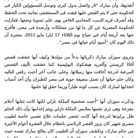
أنقذوها، وأن مبارك “ثار واتصل بدول كبرى وتوسل للمسؤولين الكبار فى
الحكومة حتى لا يتم القبض عليها فبقت فى المستشفى بجانبه تحت التحفظ
وقد أشرف فريد الديب، المحامي الخاص بهم، على تسوية وضعها. فتنازلت
للحكومة المصرية عن كل ما لها من ممتلكات وأرصدة فى مصر، فأفرج
عنها بعد أربعة أيام في صباح يوم الثلاثاء 17 ايار/ مايو 2011، معتبرة أن
ذلك اليوم كان “أسود أيام حياتها فى مصر”.
وتروي سوزان مبارك ذكرياتها بدءاً من مولدها وكيف أنها عشقت قصص
أغاثا كريستي وألفريد هيشكوك البوليسية كما عشقت تأليف القصص
المرعبة لدرجة أخافت منها زميلاتها. وعلى جانب آخر أحبت رقص الباليه
وكان حلم حياتها أن تعمل مضيفة جوية فى مصر للطيران وأن أحد أسباب
انجذابها لمبارك كان بسبب كونه طياراٌ وربما حقق لها حلمها.
وذكرت سوزان أنها “أحبت شخصية الملكة نازلي لكنها كانت تنتابها أحلام
مفزعة وهى ترى نفسها بملابس الملكة نازلي ويتم إعدامها وأن ذلك الحلم
ظل يراودها لدرجة أنها كانت تحضر جلسات علاج نفسي خاصة لطبيب
مصري شهير كان يزور القصر الرئاسي بانتظام خلال العشرة أعوام الأخيرة
من حكم مبارك، وتكشف سوزان أن الطبيب كان يعالج مبارك نفسه حيث