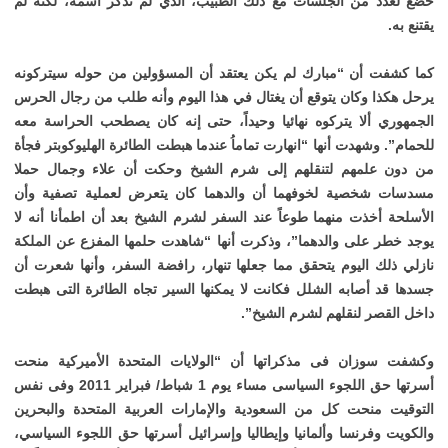
خضع لعدد من الجلسات مع ذلك الطبيب، الذي لم تذكر اسمه، لكنه لم
يقتنع به.
كما كشفت أن “مبارك لم يكن يعتقد أن المسؤولين من حوله سيتركونه
يرحل هكذا وكان يتوقع أن يغتال في هذا اليوم وأنه طلب من رجال الحرس
الجمهوري ألا يتركوه نهائيا وحيداً، حتى إنه كان يصطحب الحراسة معه
للحمام”. وشهدت أنها “انهارت تماماُ عندما هبطت الطائرة الهليوكوبتر فجأة
من دون علمهم لتنقلهم إلى شرم الشيخ وحكت أن علاء وجمال حملا
مسدسات شخصية لخوفهما أن والدهما كان يتعرض لعملية تصفية وأن
الأسلحة أخذت منهما طوعاً عند السفر لشرم الشيخ بعد أن اطمأنا أنه لا
يوجد خطر على والدهما”، وذكرت أنها “شاهدت حلمها المفزع عن الملكة
نازلي ذلك اليوم يتحقق مما جعلها تنهار، رافضة السفر، وأنها شعرت أن
جسدها قد أصابه الشلل فكانت لا يمكنها السير تجاه الطائرة التى هبطت
داخل القصر لنقلهم لشرم الشيخ”.
وكشفت سوزان فى مذكراتها أن “الولايات المتحدة الأميركية منحت
أسرتها حق اللجوء السياسى مساء يوم 1 شباط/ فبراير 2011 وفى نفس
التوقيت منحت كل من السعودية والإمارات العربية المتحدة والبحرين
والكويت وفرنسا وألمانيا وإيطاليا وإسرائيل أسرتها حق اللجوء السياسي،