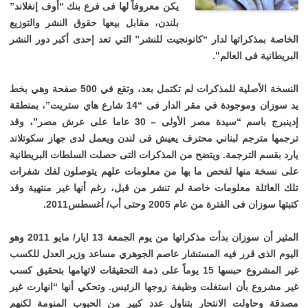
يكن معروفاً لها فى فرع بنك “أوف إنغلاند”
بلندن، مقابل بيعها حقوق النشر والتوزيع
الخاصة بمذكراتها لدار “كانونجيت للنشر” التي تعد إحدى أكبر دور النشر
البريطانية فى العالم”.
النسخة الأصلية
للمذكرات
لم تكتمل بعد، وتقع في 500 صفحة وهي بخط
يد سوزان وموجودة في مقر الدار فى “14 شارع هاي ستريت”، بمنطقة
إدينبرج باسم “سيدة مصر الأولى – 30 عاما على عرش مصر”، وقد
ترجمها مترجم لبناني محترف يعيش فى لندن ويعمل لدى جهاز سكوتلاند
يارد بقسم الترجمة. ويتضح من المذكرات التى حصلت السلطات البريطانية
على نسخة منها لفحص ما بها من معلومات علهم يتوصلون لفك شفرات
تلك العائلة معلومات خاصة لم تنشر من قبل، رغم أنها غير منتهية وقد
كتبتها سوزان فى الفترة من عام 2005 وحتى أب/ أغسطس2011.
المثير أن سوزان بدأت مذكراتها من يوم الجمعة 13 ايار/ مايو 2011 وهو
اليوم الذى قرر فيه المستشار عاصم الجوهري مساعد وزير العدل للكسب
غير المشروع حبسها 15 يوماً على ذمة التحقيقات لاتهامها بتحقيق كسب
غير مشروع بأن استغلت وظيفة زوجها الرئيس. وتحكي أنها “انهارت غير
مصدقة وحاولت الانتحار بتناول عدد كبير من الحبوب المنومة لكنهم