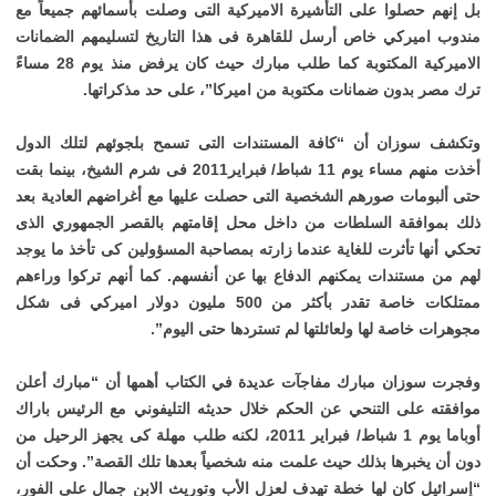
بل إنهم حصلوا على التأشيرة الاميركية التى وصلت بأسمائهم جميعاً مع
مندوب اميركي خاص أرسل للقاهرة فى هذا التاريخ لتسليمهم الضمانات
الاميركية المكتوبة كما طلب مبارك حيث كان يرفض منذ يوم 28 مساءً
ترك مصر بدون ضمانات مكتوبة من اميركا”، على حد مذكراتها.
وتكشف سوزان أن “كافة المستندات التى تسمح بلجوئهم لتلك الدول
أخذت منهم مساء يوم 11 شباط/ فبراير2011 فى شرم الشيخ، بينما بقت
حتى ألبومات صورهم الشخصية التى حصلت عليها مع أغراضهم العادية بعد
ذلك بموافقة السلطات من داخل محل إقامتهم بالقصر الجمهوري الذى
تحكي أنها تأثرت للغاية عندما زارته بمصاحبة المسؤولين كى تأخذ ما يوجد
لهم من مستندات يمكنهم الدفاع بها عن أنفسهم. كما أنهم تركوا وراءهم
ممتلكات خاصة تقدر بأكثر من 500 مليون دولار اميركي فى شكل
مجوهرات خاصة لها ولعائلتها لم تستردها حتى اليوم”.
وفجرت سوزان مبارك مفاجآت عديدة في الكتاب أهمها أن “مبارك أعلن
موافقته على التنحي عن الحكم خلال حديثه التليفوني مع الرئيس باراك
أوباما يوم 1 شباط/ فبراير 2011، لكنه طلب مهلة كى يجهز الرحيل من
دون أن يخبرها بذلك حيث علمت منه شخصياً بعدها تلك القصة”. وحكت أن
“إسرائيل كان لها خطة تهدف لعزل الأب وتوريث الابن جمال على الفور،