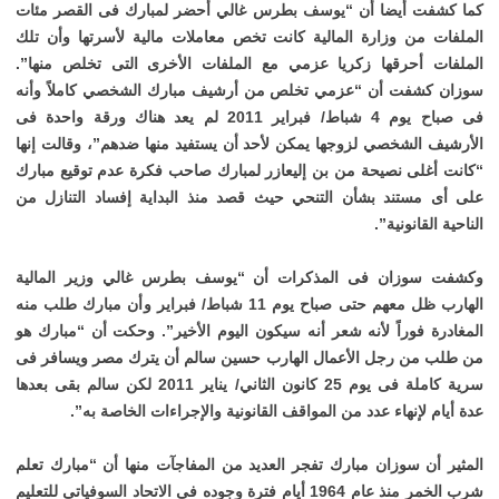
كما كشفت أيضا أن “يوسف بطرس غالي أحضر لمبارك فى القصر مئات
الملفات من وزارة المالية كانت تخص معاملات مالية لأسرتها وأن تلك
الملفات أحرقها زكريا عزمي مع الملفات الأخرى التى تخلص منها”.
سوزان كشفت أن “عزمي تخلص من أرشيف مبارك الشخصي كاملاً وأنه
فى صباح يوم 4 شباط/ فبراير 2011 لم يعد هناك ورقة واحدة فى
الأرشيف الشخصي لزوجها يمكن لأحد أن يستفيد منها ضدهم”، وقالت إنها
“كانت أغلى نصيحة من بن إليعازر لمبارك صاحب فكرة عدم توقيع مبارك
على أى مستند بشأن التنحي حيث قصد منذ البداية إفساد التنازل من
الناحية القانونية”.
وكشفت سوزان فى المذكرات أن “يوسف بطرس غالي وزير المالية
الهارب ظل معهم حتى صباح يوم 11 شباط/ فبراير وأن مبارك طلب منه
المغادرة فوراً لأنه شعر أنه سيكون اليوم الأخير”. وحكت أن “مبارك هو
من طلب من رجل الأعمال الهارب حسين سالم أن يترك مصر ويسافر فى
سرية كاملة فى يوم 25 كانون الثاني/ يناير 2011 لكن سالم بقى بعدها
عدة أيام لإنهاء عدد من المواقف القانونية والإجراءات الخاصة به”.
المثير أن سوزان مبارك تفجر العديد من المفاجآت منها أن “مبارك تعلم
شرب الخمر منذ عام 1964 أيام فترة وجوده فى الاتحاد السوفياتى للتعليم