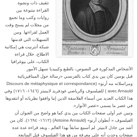
تثقيف ذات ونشوة.
القراءة متنوعة بين
روايات وكتب وما تجمع
من مجلات لم يسنح وقت
العمل لقراءتها. ومن
التسهيلات التي قدمتها
شبكة أنترنيت هي إمكانية
الاطلاع، خلال قراءة
الكتاب، على بيوغرافيا
الأشخاص المذكورة في النصوص، بالطبع وكيبيديا تسهل الأمور.
قبل يومين كان بين يدي كتاب بالفرنسي «رسالة حول الميتافيزيائية
ومراسلاته مه أرنو» (Discours de métaphysique et correspondance
avec Arnauld ) للفيلسوف والرياضي غودفريد لايبنيتز (١٦٤٦- ١٧١٦) وفي
هذا الكتاب العديد من أسماء الفلاسفة الذين إما وافقوا نظرياته أو انتقدوها
في عصر ما يسمى «عصر الأنوار».
وتبين عبر أولى صفحات الكتاب بين يدي كما هو واضح من العنوان أن
الفيلسوف « أنطوان أرنو» (Antoine Arnauld) (١٦١٢- ١٦٩٤)، كان من
أشد من جادل لابنيتز. لم أسمع سابقاً بهذا العالم ، وبعد قراءة عدة عدة
صفحات وجدت أنه علي معرفة من هو هذا الفيلسوف قبل المتابعة.