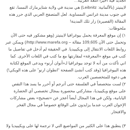
الجديد فيه أخيراً اللغة العربية…
لايبنيتز (بالألمانية: Leibnitz) هي مدينة في ولاية شتايرمارك النمسا، تقع
في جنوب مدينة غراتس النمساوية. لعل المتصفح العربي الذي حرر هذه
المقالة (القصيرة) زار تلك المدينة!
ملحوظات:
١) إن موقع المعرفة يحمل بيوغرافيا لايبنيتز (وهو مشكور فيه حتى الآن
وتحمل حتى الآن 109,605 مقالة – http://www.marefa.org/) ويمكن عبر
روابط اللغات الانتقال إلى ويكيبيديا. في الحقيقة لم أدخل في تفاصيل ما
كتب في موقع «المعرفة» لمقارنتها مع ما كتب في اللغات الأخرى. كما
اني تأكدت من أنه لا توجد بيوغرافيا لـ«أنوان أرنو» ويدعى الموقع لكتابة
هذه البيوغرافيا (وقد كتب أنشئ الصفحة “انطوان ارنو” على هذه الويكي!)
هي دعوة للمتخصصين العرب.
٢) لست متخصصاً في الفلسفة حتى أترجم أو أحرر ما يسد هذا النقص
على موقع ويكيبيديا، مشاركتي محصورة بمجال تخصصي أي الحضارة
اليابانية، ولكن في هذا المجال أيضاً أعجز عن «تصحيح» بعض مشاركات
الإخوان العرب عندما يزايدون على الوقائع خصوصاً في مجال الفخر
والافتخار.
٣) ينطبق هذا على الكثير من المواضيع التي لا ترجمة لها على ويكيبيديا ولا