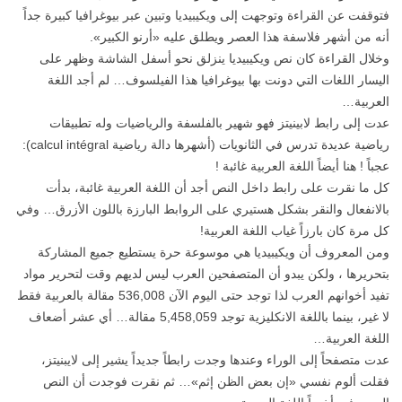
فتوقفت عن القراءة وتوجهت إلى ويكيبيديا وتبين عبر بيوغرافيا كبيرة جداً
أنه من أشهر فلاسفة هذا العصر ويطلق عليه «أرنو الكبير».
وخلال القراءة كان نص ويكيبيديا ينزلق نحو أسفل الشاشة وظهر على
اليسار اللغات التي دونت بها بيوغرافيا هذا الفيلسوف… لم أجد اللغة
العربية…
عدت إلى رابط لابينيتز فهو شهير بالفلسفة والرياضيات وله تطبيقات
رياضية عديدة تدرس في الثانويات (أشهرها دالة رياضية calcul intégral):
عجباً ! هنا أيضاً اللغة العربية غائبة !
كل ما نقرت على رابط داخل النص أجد أن اللغة العربية غائبة، بدأت
بالانفعال والنقر بشكل هستيري على الروابط البارزة باللون الأزرق… وفي
كل مرة كان بارزاً غياب اللغة العربية!
ومن المعروف أن ويكيبيديا هي موسوعة حرة يستطيع جميع المشاركة
بتحريرها ، ولكن يبدو أن المتصفحين العرب ليس لديهم وقت لتحرير مواد
تفيد أخوانهم العرب لذا توجد حتى اليوم الآن 536,008 مقالة بالعربية فقط
لا غير، بينما باللغة الانكليزية توجد 5,458,059 مقالة… أي عشر أضعاف
اللغة العربية…
عدت متصفحاً إلى الوراء وعندها وجدت رابطاً جديداً يشير إلى لايبنيتز،
فقلت ألوم نفسي «إن بعض الظن إثم»… ثم نقرت فوجدت أن النص