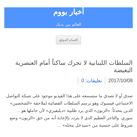
أخبار بووم
العالم بين يديك
انتقل
أقسام الموقع
إلى
المحتوى
السلطات اللبنانية لا تحرك ساكناً أمام العنصرية
البغيضة
2017/10/08
تعليقات: 0
صدق أو لا تصدق ما ستسمعه على هذا الفيديو موجود على شبكة التواصل
الاجتماعي فيسبوك وهو برسم السلطات القضائية لملاحقة «الشخصين»
الذين يتحدثاً: «الزبون» الذي يرد طلبية «ديليفيري» لأن حاملها هو …
سوري. والتاجر العظيم الذي لا يتردد بإلإجابة أنه من حق «الزبون» وضع
شروط على جنسية من «سيدخل محله» …