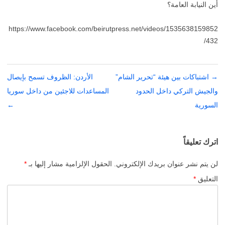
أين النيابة العامة؟
https://www.facebook.com/beirutpress.net/videos/1535638159852
432/
→
تصفّح
اشتباكات بين هيئة “تحرير الشام”
الأردن: الظروف تسمح بإيصال
المقالات
والجيش التركي داخل الحدود
المساعدات للاجئين من داخل سوريا
السورية
←
اترك تعليقاً
لن يتم نشر عنوان بريدك الإلكتروني.
الحقول الإلزامية مشار إليها بـ
*
التعليق
*