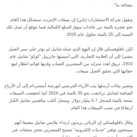
مضافة ما“.
وتقول شركة الاستشارات (باين) إن مبيعات الإنترنت ستشكل هذا العام
نحو عشرة بالمئة من عائدات سوق السلع الكمالية فيما تتوقع أن تصل تلك
النسبة إلى 25 بالمئة بحلول عام 2025.
لكن بافلوفسكي قال إن النهج الذي تتبناه شانيل لم يؤثر على سير العمل
مشيرا إلى أن العلامة التجارية، التي أسستها جابرييل ”كوكو“ شانيل عام
1910، تروق لعدد متزايد من المشترين الشباب ولديها قوائم انتظار لبيع
حقائبها التي تحقق أفضل مبيعات.
وتشير بيانات أرسلها بيت الأزياء الفرنسي لبورصة أمستردام إلى أن الأرباح
الصافية لشانيل تراجعت نحو 35 بالمئة في 2016 كما انخفضت المبيعات
تسعة بالمئة لتسجل 5.7 مليار دولار. وسجل أغلب منافسي شانيل الكبار
ارتفاعا في نسب المبيعات هذا العام.
وقال بافلوفسكي إن الزبائن يريدون ارتداء ملابس شانيل مضيفا أنهم
سيبحثون توفير ”خدمات إلكترونية“ تسمح للمشترين بحجز منتجات عبر
الإنترنت أو ترتيب مواعيد مع متاجر شانيل.