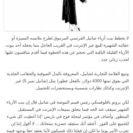
لا يخطط بيت أزياء شانيل الفرنسي المرموق لطرح ملابسه المميزة أو
حقائبه الشهيرة للبيع عبر الإنترنت في القريب العاجل مما يجعله أحد بيوت
الأزياء القليلة الباقية التي تحجم عن هذه الخطوة فيما أقدم منافسون عليها
لجذب زبائن جدد.
وتبيع العلامة التجارية لشانيل، المعروفة بالبدل الصوفية‭ ‬والحقائب الجلدية
التي يفوق ثمنها 4300 دولار، بالفعل عطورا مثل (شانيل نمبر 5) عبر
الإنترنت وكذلك نظارات شمسية ومستحضرات للتجميل.
لكن برونو بافلوفسكي رئيس قسم الموضة في شانيل قال إن بيت الأزياء
الشهير سيقف عند الحد فيما يتعلق بمبيعات الإنترنت في المستقبل
المنظور. وأضاف في مؤتمر لمجلة فوج في باريس ”إذا أعطيت كل شيء
للجميع على الفور.. أعتقد أنك ستفقد حصرية منتجاتك… لا أقول إننا لن
نجرب الأمر يوما ما لكن إن فعلنا ذلك فسيكون لأننا نعتقد حقا بوجود قيمة