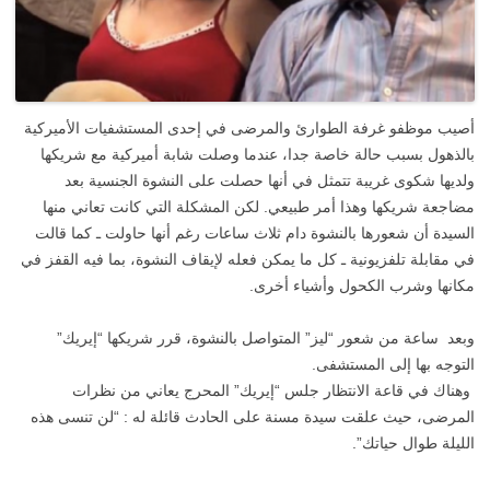
أصيب موظفو غرفة الطوارئ والمرضى في إحدى المستشفيات الأميركية
بالذهول بسبب حالة خاصة جدا، عندما وصلت ‏شابة أميركية مع شريكها
ولديها شكوى غريبة تتمثل في أنها حصلت على النشوة الجنسية بعد
مضاجعة شريكها ‏وهذا أمر طبيعي. لكن المشكلة التي كانت تعاني منها
السيدة أن شعورها بالنشوة دام ثلاث ساعات رغم أنها حاولت ـ كما ‏قالت
في مقابلة تلفزيونية ـ كل ما يمكن فعله لإيقاف النشوة، بما فيه القفز في
مكانها وشرب الكحول وأشياء أخرى.‏
وبعد ساعة من شعور “ليز” المتواصل بالنشوة، قرر شريكها “إيريك”
التوجه بها إلى المستشفى.‏
‏ وهناك في قاعة الانتظار جلس “إيريك” المحرج يعاني من نظرات
المرضى، حيث علقت سيدة مسنة على الحادث قائلة له : “لن تنسى هذه
الليلة طوال حياتك”.‏