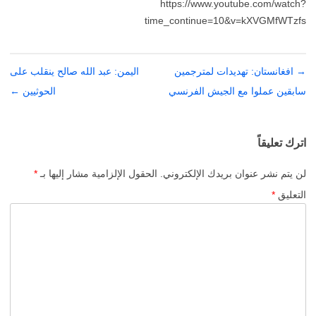
https://www.youtube.com/watch?
time_continue=10&v=kXVGMfWTzfs
→
تصفّح
افغانستان: تهديدات لمترجمين
اليمن: عبد الله صالح ينقلب على
المقالات
سابقين عملوا مع الجيش الفرنسي
الحوثيين
←
اترك تعليقاً
لن يتم نشر عنوان بريدك الإلكتروني.
الحقول الإلزامية مشار إليها بـ
*
التعليق
*