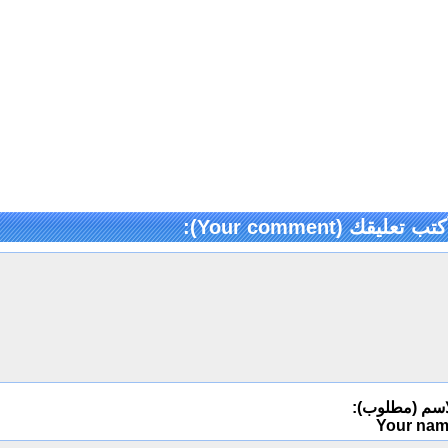
كتب تعليقك (Your comment):
اسم (مطلوب):
Your na