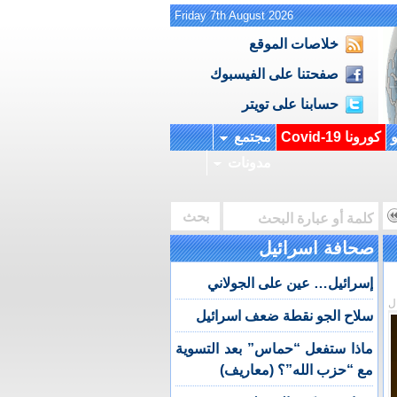
Friday 7th August 2026
خلاصات الموقع
صفحتنا على الفيسبوك
حسابنا على تويتر
و
كورونا Covid-19
مجتمع
مدونات
صحافة اسرائيل
إسرائيل… عين على الجولاني
ل
سلاح الجو نقطة ضعف اسرائيل
ماذا ستفعل “حماس” بعد التسوية
مع “حزب الله”؟ (معاريف)