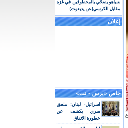
نتنياهو يضحّي بالمخطوفين في غزة
مقابل الكرسي(عن يديعوت)
إعلان
خاص «برس - نت»
اسرائيل- لبنان: ملحق
سري يكشف عن
ع
خطورة الاتفاق