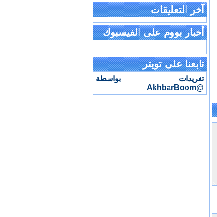
آخر التعليقات
أخبار بووم على الفيسبوك
تابعنا على تويتر
تغريدات بواسطة
@AkhbarBoom