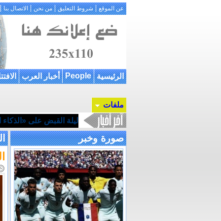
عن الموقع
شروط التعليق
من نحن
الاتصال بنا
People
الرئيسية
أخبار العرب
الافتت
ملفات
ليلة القبض على «الذكاء ال
صورة وخبر
ال
ا