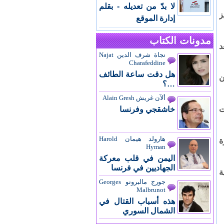
لا بدّ من تعديله - بقلم
ز
إدارة الموقع
مدونات الكتاب
د
نجاة شرف الدين Najat
Charafeddine
هل دقت ساعة الطائف
ن
…؟
ألآن غريش Alain Gresh
ت
خاشقجي وفرنسا
هارولد هيمان Harold
ة
Hyman
اليمن في قلب معركة
الجهاديين في فرنسا
ة
جورج مالبرونو Georges
Malbrunot
هذه أسباب القتال في
الشمال السوري