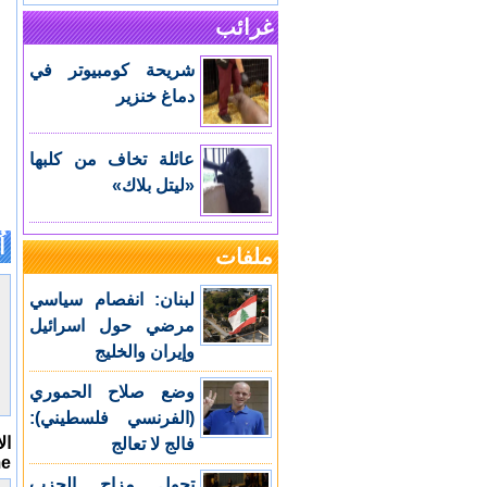
غرائب
شريحة كومبيوتر في
دماغ خنزير
عائلة تخاف من كلبها
«ليتل بلاك»
اُ
ملفات
لبنان: انفصام سياسي
مرضي حول اسرائيل
وإيران والخليج
وضع صلاح الحموري
(الفرنسي فلسطيني):
ال
فالج لا تعالج
me
تحول مزاج الحزب