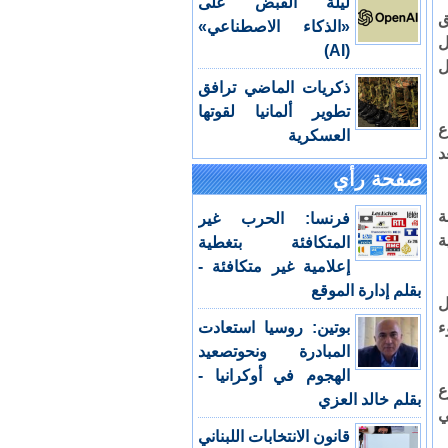
ليلة القبض على
ق
«الذكاء الاصطناعي»
ل
(AI)
ل
ذكريات الماضي ترافق
تطوير ألمانيا لقوتها
ع
العسكرية
د
صفحة رأي
ة
فرنسا: الحرب غير
ة
المتكافئة بتغطية
إعلامية غير متكافئة -
بقلم إدارة الموقع
ل
ء
بوتين: روسيا استعادت
المبادرة ونحوتصعيد
الهجوم في أوكرانيا -
ع
بقلم خالد العزي
ي
قانون الانتخابات اللبناني