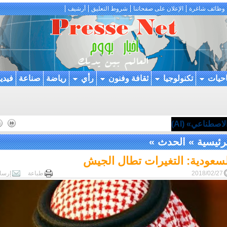
وظائف شاغرة
الإعلان على صفحاتنا
شروط التعليق
أرشيف
احيات
تكنولوجيا
ثقافة وفنون
رأي
رياضة
صناعة
فيدي
اصطناعي» (AI)
رئيسية
»
الحدث
»
لسعودية: التغيرات تطال الجيش
2018/02/27
طباعة
إرسا