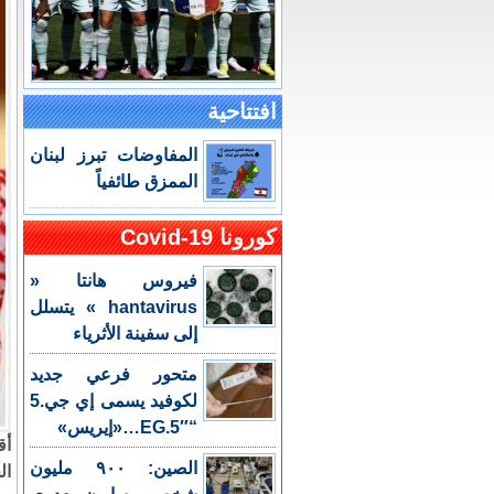
افتتاحية
المفاوضات تبرز لبنان
الممزق طائفياً
كورونا Covid-19
فيروس هانتا «
hantavirus » يتسلل
إلى سفينة الأثرياء
متحور فرعي جديد
لكوفيد يسمى إي جي.5
“EG.5″…«إيريس»
أق
الصين: ٩٠٠ مليون
ال