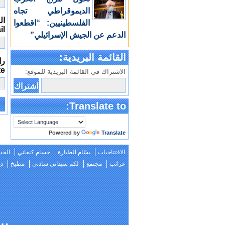
الديموقراطي تجاه
الب
الفلسطينيين: “اقطعوا
il
الدعم عن الجيش الإسرائيلي”
القائمة البريدية:
را
te
الاشتراك في القائمة البريدية للموقع:
Translate to:
e:
Powered by
Translate
الافتتاحيات
بسّام الطيارة
حسام كنفاني
الحد
غرائب
مجتمع
لكم سيداتي سادتي
مطبخ
دي