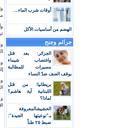
وت
أوقات شرب الماء…
من
وأ
الهضم من أساسيات الأكل
تر
جرائم وجنح
وق
ال
الجزائر: بعد قتل
واغتصاب شيماء
وط
مسيرات للمطالبة
إل
بوقف العنف ضدّ النساء
وط
بريطانيا: من قتل
ال
اللبنانية آية هاشم؟
لماذا؟
وع
ال
الحشيشالمعروفة
بـ”نوعيتها الجيدة”:
ضبط ٢٥ طناً