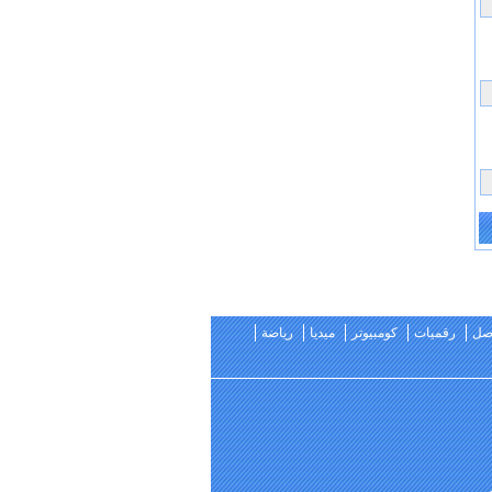
اصل
رقميات
كومبيوتر
ميديا
رياضة