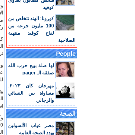
شخص مصابون بعدوى
وح
كوفيد
ال
كورونا: الهند تتخلص من
مح
100 مليون جرعة من
رك
لقاح كوفيد منتهية
كم
الصلاحية
ال
People
تر
وق
لها صلة ببيع حزب الله
عل
صفقة الـ pager
لل
مهرجان كان ٢٠٢٣:
وت
مساواة بين النسائي
ال
والرجالي
اس
الصحة
وك
مصر غياب الأنسولين
ال
يهدد الصحة العامة