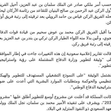
سب أمر ملكي صادر عن الملك سلمان بن عبد العزيز، أحيل الفري
أول الركن عبد الرحمن بن صالح البنيان للتقاعد من رئاسة الأركان ليح
له الفريق الركن فياض بن حامد الرويلي بعد ترقيته إلى رتبة فريق أو
ن.
ا أقيل الفريق الركن محمد بن عوض سحيم من قيادة قوات الدفا
جوي، وعُين بدلا منه اللواء الطيار الركن تركي بن بندر بن عبد العزيز بع
قيته إلى رتبة فريق ركن.
الت تقارير إعلامية سعودية إن هذه التغييرات جاءت في إطار الموافق
ى “وثيقة لتطوير وزارة الدفاع المشتملة على رؤية واستراتيجي
تطوير”.
شتمل الوثيقة “على النموذج التشغيلي المستهدف للتطوير والهيك
تنظيمي والحوكمة ومتطلبات الموارد البشرية التي أعدت على ضو
تراتيجية الدفاع الوطني”.
انت المملكة قد أعلنت عن مشروع أوسع للتطوير أطلق عليها “مشرو
2030″، ويشرف على تنفيذه الأمير محمد بن سلمان، نجل الملك وول
عهد السعودي ذو النفوذ المتزايد في البلاد.