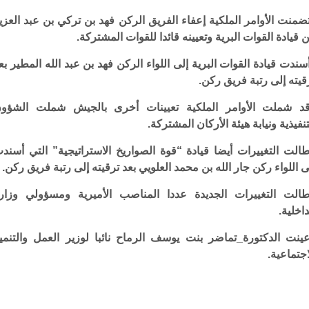
ضمنت الأوامر الملكية إعفاء الفريق الركن فهد بن تركي بن عبد العزي
 قيادة القوات البرية وتعيينه قائدا للقوات المشتركة.
سندت قيادة القوات البرية إلى اللواء الركن فهد بن عبد الله المطير بع
قيته إلى رتبة فريق ركن.
د شملت الأوامر الملكية تعيينات أخرى بالجيش شملت الشؤو
تنفيذية ونيابة هيئة الأركان المشتركة.
الت التغييرات أيضا قيادة “قوة الصواريخ الاستراتيجية” التي أسند
ى اللواء ركن جار الله بن محمد العلويي بعد ترقيته إلى رتبة فريق ركن.
الت التغييرات الجديدة عددا المناصب الأميرية ومسؤولي وزار
داخلية.
ينت الدكتورة_تماضر بنت يوسف الرماح نائبا لوزير العمل والتنمي
اجتماعية.