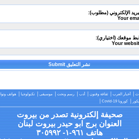
ريد الإلكتروني (مطلوب):
Your ema
بط موقعك (اختياري):
Your websi
Alternativ
ث
أخبار العرب
ثقافة وفنون
أدب
رسم ونحت
موسيقى
تكنولوجيا
هواتف وتو
كور
كورونا Covid-19
صحيفة إلكترونية تصدر من بيروت
العنوان برج ابو حيدر بيروت لبنان
هاتف ٩٦١-١- ٣٠٥٩٩٢