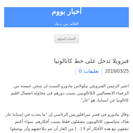
أخبار بووم
العالم بين يديك
انتقل
أقسام الموقع
إلى
المحتوى
فنزويلا تدخل على خط كاتالونيا
2018/03/25
تعليقات: 0
اعتبر الرئيس الفنزويلي نيكولاس مادورو السبت ان سجن خمسة من
الزعماء الانفصاليين الكاتالونيين بسبب دورهم في محاولة انفصال اقليم
كاتالونيا عن اسبانيا، هو “عار”.
وقال مادورو في قصر ميرافلوريس الرئاسي إن “ما يحدث في إسبانيا عار.
هناك سياسيون كاتالونيون معتقلون فقط بسبب أفكارهم. سواء أكنتم
تتفقون مع هذه الأفكار أم لا (…) من العار أن تتم ملاحقتهم وأن يوضعوا