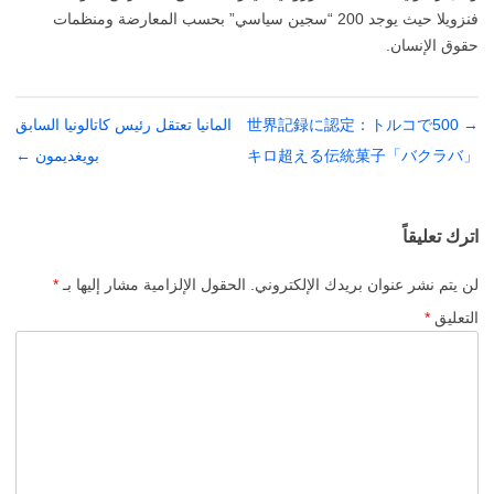
فنزويلا حيث يوجد 200 “سجين سياسي” بحسب المعارضة ومنظمات
حقوق الإنسان.
→
تصفّح
世界記録に認定：トルコで500
المانيا تعتقل رئيس كاتالونيا السابق
المقالات
キロ超える伝統菓子「バクラバ」
بويغديمون
←
اترك تعليقاً
لن يتم نشر عنوان بريدك الإلكتروني.
الحقول الإلزامية مشار إليها بـ
*
التعليق
*