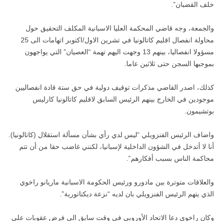
خلف القضبان”.
والجمعة، وجه قاضي المحكمة العليا الاسبانية المكلف التحقيق حول
محاولة انفصال اقليم كاتالونيا في تشرين الاول/اكتوبر اتهامات الى 25
مسؤولا انفصاليا، بينهم 13 وجهت اليهم تهمة “العصيان” التي يواجهون
بموجبها السجن حتى ثلاثين عاما.
كذلك، اصدر القاضي مذكرات توقيف دولية في حق ستة قادة انفصاليين
موجودين في الخارج بينهم الرئيس السابق لاقليم كاتالونيا كارليس
بوتشيمون.
واضاف الرئيس الفنزويلي “ليس لدي رأي بشأن مسألة استقلال (كاتالونيا).
أنا لا أتدخل في الشؤون الداخلية لإسبانيا، لكنني غاضب حقا من أن تتم
محاكمة الناس بسبب أفكارهم”.
والعلاقات متوترة بين مادورو ورئيس الحكومة الاسبانية ماريانو راخوي
الذي يتهم الرئيس الفنزويلي بان لديه “نزعة ديكتاتورية”.
وكان راخوي دعا الاتحاد الأوروبي في وقت سابق الى فرض عقوبات على