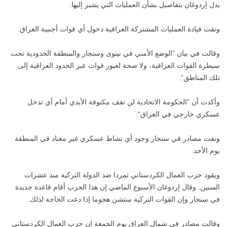
يدل إردوغان بتفاصيل بشأن العمليات التي يشير إليها.
ونفت قيادة العمليات المشتركة العراقية دخول أي قوات أجنبية العراق.
وقالت في بيان ”الوضع الأمني في نينوى وسنجار والمنطقة الحدودية تحت
سيطرة القوات العراقية، ولا صحة لعبور قوات عبر الحدود العراقية إلى
تلك المناطق“.
وأكدت أن ”الحكومة الاتحادية لن تقف مكتوفة الأيدي أمام أي تدخل
عسكري خارجي في العراق“.
ونفت مصادر في سنجار وجود أي نشاط عسكري غير معتاد في المنطقة
يوم الأحد.
ويقود حزب العمال الكردستاني تمردا ضد الدولة التركية منذ عشرات
السنين. وقال إردوغان الأسبوع الماضي إن هذا الحزب أقام قاعدة جديدة
في سنجار وإن القوات التركية ستشن هجوما إذا دعت الحاجة لذلك.
وقالت مصادر في شمال العراق يوم الجمعة إن حزب العمال الكردستاني