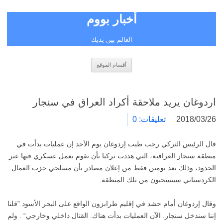
أخبار بووم
العالم بين يديك
انتقل
أقسام الموقع
إلى
المحتوى
اردوغان يريد ملاحقة أكراد العراق في سنجار
2018/03/26
تعليقات: 0
قال الرئيس التركي رجب طيب إردوغان يوم الأحد إن عمليات بدأت في
منطقة سنجار العراقية، التي هددت تركيا بأن تقوم بعمل عسكري فيها عبر
الحدود، وذلك بعد يومين فقط من إعلان مصادر بأن مسلحي حزب العمال
الكردستاني سينسحبون من تلك المنطقة.
وقال إردوغان أمام حشد في إقليم طرابزون الواقع على البحر الأسود ”قلنا
إننا سندخل سنجار. الآن العمليات بدأت هناك. القتال داخلي وخارجي“ . ولم