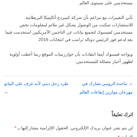
مستخدمين على مستوى العالم.
تأتي التغييرات مع مزاعم بأن شركة كمبردج أناليتيكا البريطانية
للاستشارات تمكنت من الوصول بشكل غير ملائم لمعلومات تخص
مستخدمين لفيسبوك لتجميع بيانات عن الناخبين الأمريكيين استخدمت فيما
بعد لدعم فوز الرئيس دونالد ترامب في انتخابات 2016.
ويواجه فيسبوك أيضا انتقادات بأن خوارزميات الموقع ربما أعطت أولوية
لظهور أخبار مضللة للمستخدمين.
→
تصفّح
ماجدة الرومي تشارك في
طرد رجل ديني لأنه عزف على البيانو
المقالات
مهرجان موازين إيقاعات العالم
←
اترك تعليقاً
لن يتم نشر عنوان بريدك الإلكتروني.
الحقول الإلزامية مشار إليها بـ
*