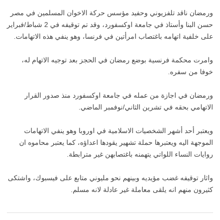
ورمضان ناقد تلفزيوني وحفيد مؤسس حركة الاخوان المسلمين في مصر
حسن البنا وأستاذ في جامعة اوكسفورد، وقد تم توقيفه في 2 شباط/فبراير
على خلفية اتهامه باغتصاب امرأتين في فرنسا، وهو ينفي هذه الاتهامات.
وامرت محكمة فرنسية بوضع رمضان في الحجز بعد توجيه الاتهام له،
خوفا من سفره.
ورمضان في اجازة من عمله في جامعة اوكسفورد منذ صدور القرار
الاتهامي بحقه في تشرين الثاني/نوفمبر الماضي.
ويعتبر أحد أشهر الشخصيات الاسلامية في اوروبا وهو ينفي الاتهامات
الموجهة اليه ويعتبرها حملة تشهير يقودها اعداؤه، كما يعتبر محاموه ان
روايات النساء اللواتي يتهمنه باغتصابهن غير مترابطة.
واثار توقيفه غضب مؤيديه وبينهم نحو مليوني متابع على فيسبوك، واشتكى
كثيرون منهم انه يلقى معاملة غير عادلة لانه مسلم.