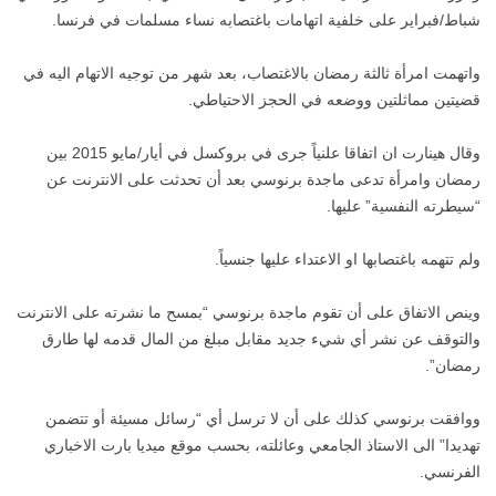
شباط/فبراير على خلفية اتهامات باغتصابه نساء مسلمات في فرنسا.
واتهمت امرأة ثالثة رمضان بالاغتصاب، بعد شهر من توجيه الاتهام اليه في
قضيتين مماثلتين ووضعه في الحجز الاحتياطي.
وقال هينارت ان اتفاقا علنياً جرى في بروكسل في أيار/مايو 2015 بين
رمضان وامرأة تدعى ماجدة برنوسي بعد أن تحدثت على الانترنت عن
“سيطرته النفسية” عليها.
ولم تتهمه باغتصابها او الاعتداء عليها جنسياً.
وينص الاتفاق على أن تقوم ماجدة برنوسي “بمسح ما نشرته على الانترنت
والتوقف عن نشر أي شيء جديد مقابل مبلغ من المال قدمه لها طارق
رمضان”.
ووافقت برنوسي كذلك على أن لا ترسل أي “رسائل مسيئة أو تتضمن
تهديدا” الى الاستاذ الجامعي وعائلته، بحسب موقع ميديا بارت الاخباري
الفرنسي.