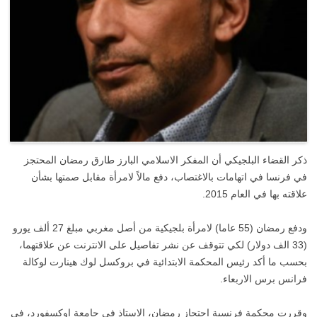
ذكر القضاء البلجيكي أن المفكر الاسلامي البارز طارق رمضان المحتجز
في فرنسا في اتهامات بالاغتصاب، دفع مالاً لامرأة مقابل صمتها بشأن
علاقته بها في العام 2015.
ودفع رمضان (55 عاما) لامرأة بلجيكية من أصل مغربي مبلغ 27 ألف يورو
(33 الف دولار) لكي تتوقف عن نشر تفاصيل على الانترنت عن علاقتهما،
بحسب ما أكد رئيس المحكمة الابتدائية في بروكسل لوك هينارت لوكالة
فرانس برس الاربعاء.
وقررت محكمة فرنسية احتجاز رمضان، الاستاذ في جامعة اوكسفورد، في