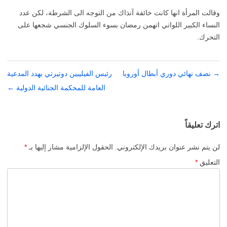
وقالت المرأة انها كانت خائفة آنذاك من التوجه الى الشرطة، لكن عدد
النساء الكبير اللواتي اتهمن رمضان بسوء السلوك الجنسي شجعها على
التحرك.
→
تصفّح
نصف نهائي دوري أبطال أوروبا
رئيس الفيليبين دوتيرتي يهدد المدعية
المقالات
العامة للمحكمة الجنائية الدولية
←
اترك تعليقاً
لن يتم نشر عنوان بريدك الإلكتروني.
الحقول الإلزامية مشار إليها بـ
*
التعليق
*