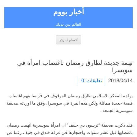
أخبار بووم
العالم بين يديك
انتقل
أقسام الموقع
إلى
المحتوى
تهمة جديدة لطارق رمضان باغتصاب امرأة في
سويسرا
2018/04/14
تعليقات: 0
يواجه المفكر الاسلامي طارق رمضان الموقوف في فرنسا بتهم اغتصاب
قضية جديدة مماثلة ولكن هذه المرة في سويسرا، وفق ما اوردته صحيفة
سويسرية الجمعة.
فقد ذكرت صحيفة “تريبيون دي جنيف” ان امرأة سويسرية اتهمت رمضان
باغتصابها قبل عشر سنوات واحتجازها في غرفة فندق في جنيف رغما عن