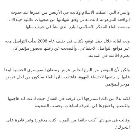
والمرأة التي اعتنقت الاسلام وكانت في الأربعين من عمرها عند حدوث
الواقعة المزعومة كانت تعاني وفق شهادتها من صعوبات عائلية حينذاك،
وسعت للقاء المفكر الاسلامي البارز الذي نشأ في جنيف مثلها.
وبعد لقائه خلال حفل توقيع لكتاب في جنيف عام 2008 بدأت التواصل معه
عبر مواقع التواصل الاجتماعي، وأفصحت عن رغبتها بحضور مؤتمر كان
يعتزم اقامته في المدينة.
ولكن لأن المؤتمر من النوع الخاص عرض رمضان السويسري الجنسية ايضا
عليها ان يلتقيها لاحتساء القهوة، فاعتقدت ان اللقاء سيكون من اجل عرض
موجز للمؤتمر.
لكنه بدلا من ذلك استدرجها الى غرفته في الفندق حيث ادعت انه هاجمها
واغتصبها واحتجزها في الغرفة لساعات، بحسب الصحيفة.
وقالت في شهادتها “كنت خائفة من الموت. كنت مذعورة وغير قادرة على
التحرك”.