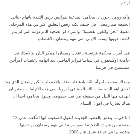
ارادتها.
وأكد رومان جوردان محامي المدعية لفرانس برس التقدم باتهام جنائي
الجمعة ضد رمضان في جنيف لكنه رفض التعليق أكثر في هذه المرحلة،
مضيفا “نحن واثقون بقضيتنا”. والمرأة او الضحية المزعومة التي لم يتم
كشف هويتها ليست الاولى التي تتهم رمضان بالاغتصاب.
فقد أمرت محكمة فرنسية باعتقال رمضان المفكر البارز والاستاذ في
جامعة اوكسفورد في شباط/فبراير الماضي بعد اتهامه بإغتصاب امرأتين
مسلمتين في فرنسا.
ومذاك تقدمت امرأة ثالثة بادعاءات ضده بالاغتصاب، لكن رمضان الذي يعد
احدى اهم الشخصيات الاسلامية في اوروبا ينفي هذه الاتهامات ويعتبر ان
الهدف منها النيل من سمعته من قبل خصومه. ويقول محاموه ايضا ان
هناك تضاربا في اقوال النساء.
اما في ما يتعلق بالقضية الجديدة فتقول الصحيفة انها اطّلعت على 13
صفحة من شهادة الضحية السويسرية التي تتهم رمضان بمهاجمتها
واغتصابها في غرفة فندق عام 2008.