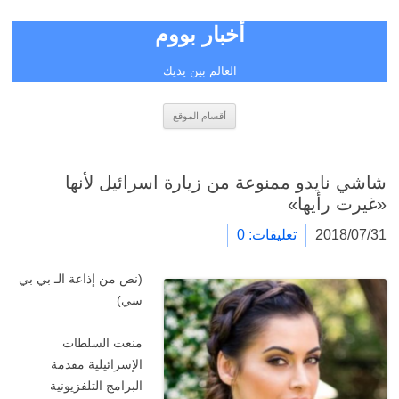
أخبار بووم
العالم بين يديك
انتقل
أقسام الموقع
إلى
المحتوى
شاشي نايدو ممنوعة من زيارة اسرائيل لأنها
«غيرت رأيها»
2018/07/31
تعليقات: 0
(نص من إذاعة الـ بي بي
سي)
منعت السلطات
الإسرائيلية مقدمة
البرامج التلفزيونية