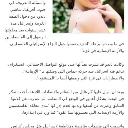
والممثلة المعروفة في
جنوب أفريقيا، شاشي
نايدو، من دخول الضفة
الغربية وإسرائيل مدة
عشر سنوات بعد محاولتها
الوصول إلى الفلسطينيين
في ما وصفتها برحلة “لتثقيف نفسها حول النزاع الإسرائيلي الفلسطيني
والأزمة الإنسانية في غزة”.
وكانت نايدو قد نشرت نصاً لها على موقع التواصل الاجتماعي، انستغرام،
تدعم فيه اسرائيل ضد حركة حماس التي وصفتها بـ ” الإرهابية”،
والاضطرابات في غزة التي وصفتها أيضا بـ “المستنقع “.
وبعد أن انهال عليها كم هائل من الشتائم والانتقادات اللاذعة، أخذت تفكر
في البحث بشكل أعمق في الوضع في المنطقة. ثم اعتذرت عن كلامها
السابق وعبرت عن أسفها وندمها لعدم إدراكها “مدى معاناة الفلسطينيين
والأزمة الإنسانية التي يعيشونها منذ عقود” كما ورد في اعتذارها.
وانضمت إلى منظمات مناهضة ومقاطعة لإسرائيل مثل مجلس كنائس