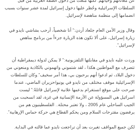
عن معاناتهم وحياتهم. لكنها منعت من دخول الضفة الغربية من قبل
السلطات الإسرائيلية وحُظر عليها دخول إسرائيل لمدة عشر سنوات بسبب
انضمامها إلى منظمة مناهضة لإسرائيل.
وقال وزير الأمن العام جلعاد أردن:” أنا شخصياً، أرحب بشاشي نايدو في
زيارة إسرائيل، على ألا تكون هذه الزيارة جزءاً من برنامج مناهض
لإسرائيل”.
وردت عليه نايدو في مقابلتها التلفزيونية:” لا يمكن لدولة ديمقراطية أن
تتصرف مع المواطنين هكذا ، لقد شتموني واتهموني بالكاذبة ومنعوني من
دخول البلاد، ثم ادعوا أنهم يرحبون بي، هذا أمر سخيف”.وكان للسلطات
الإسرائيلية موقف مختلف من نايدو في يونيو/حزيران الماضي، عندما
صرحت على موقع انستغرام بدعمها علانية لإسرائيل قائلةً:” ليست
اسرائيل هي المسؤولة عن الأزمة الإنسانية في غزة، لقد انسحبت من
الجيب الساحلي عام 2005 ، ولا تعتبر محتلة.. الفلسطينيون هم من
يرفضون مقترحات السلام ومن يحكم القطاع هي حركة حماس الإرهابية”.
لكن جميع المواقف تغيرت بعد أن تراجعت نايدو عما قالته في البداية.