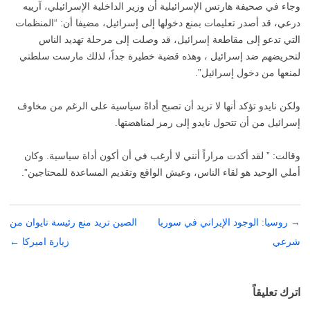
وجاء في صحيفة هارتس الإسرائيلية أن وزير الداخلية الإسرائيلي، آرييه
درعي، قد أصدر تعليمات بمنع دخولها إلى إسرائيل، مضيفا أن: “المنظمات
التي تدعو إلى مقاطعة إسرائيل، قد وصلت إلى مرحلة تهديد الناس
لتحريضهم ضد إسرائيل ، وهذه قضية خطيرة جداً، لذلك مارست سلطتي
لمنعها من دخول إسرائيل”.
ولكن نايدو تؤكد أنها لا تريد أن تصبح أداةً سياسية على الرغم من مخاوف
إسرائيل من أن تتحول نايدو إلى رمز لمناهضتها.
وقالت: ” لقد أكدت مراراً أنني لا أرغب في أن أكون أداة سياسية. وكان
أملي الوحيد هو لقاء الناس، وعيش الواقع وتقديم المساعدة للمحتاجين”.
→
تصفّح
روسيا: الوجود الإيراني في سوريا
الصين تريد منع رئيسة تايوان من
شرعي
المقالات
زيارة اميركا
←
اترك تعليقاً