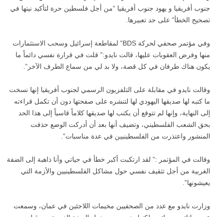
جنوب أفريقيا و يهود جنوب أفريقيا “من أجل فلسطين حرة لتأكيد نيتها في
تصحيح الخطأ” على حد تعبيرها.
وفي مؤتمر صحفي لحركة
BDS
” لمقاطعة إسرائيل وسحب الاستثمارات
منها وفرض العقوبات عليها، قالت نايدو:” قلت في قرارة نفسي دائماً ما
يكون هناك طرفان في كل قصة، ولا بد لي من سماع الطرف الآخر”.
وقالت نايدو في مقابلة على التلفزيون الرسمي لجنوب أفريقيا إنها نسخت
ما كتبه لها صديقها اليهودي لها لتنشره على صفحتها دون أن تكمل قراءته
إلى النهاية، وإنها لم تتوقع أن يكتب لها صديقها كلاماً قاسياً إلى هذا الحد
بحق الشعب الفلسطيني، وتضيف أنها بعد أن أدركت الوضع حذفت
المنشور واعتذرت من الفلسطينيين في عدة مناسبات”.
وقالت في المؤتمر :” لقد ارتكبت أكبر خطأ في حياتي وأنا ذاهبة إلى الضفة
الغربية من أجل تثقيف نفسي حول مشاكل الفلسطينيين والأزمة التي
يعيشونها”.
وزارت نايدو مع عدد من الصحفيين مخيمات اللاجئين في عمان، وسمعت