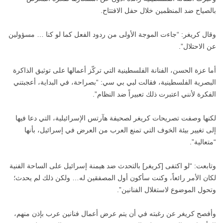
بالصياح ضد المنظمين خلال حفل الافتتاح.
وقال كريغر: “جاءت الموجة الأولى من ردود الفعل كما لو كنا … مسؤولين
عن الاحتلال”.
أما عزة الحسن، الفنانة الفلسطينية التي تركّز أعمالها على توثيق الذاكرة
البصرية الفلسطينية، فقالت لبي بي سي: “بصراحة، في البداية، أعجبتني
الفكرة لأنني اعتبرت ذلك تعبيراً ضد النظام”.
لكنها وصفت تصريحات كريغر لصحيفة هآرتس الإسرائيلية، التي دعا فيها
إلى تغيير بيئة الخوف التي تمنع العرب من العرض في إسرائيل، بأنها
“متعالية”.
وتابعت: “لو اكتفى [كريغر] بالتحدث ضد هيمنة إسرائيل على الساحة الفنية
لكان الأمر رائعاً، وكنت سأكون أول المصفقين له… ولكن ذلك لم يحدث؛
وتحول الموضوع لاستغلال الفنانين”.
وأفصح كريغر عن رغبته في أن يتم عرض أعمال فنانين عرب بإذن منهم،