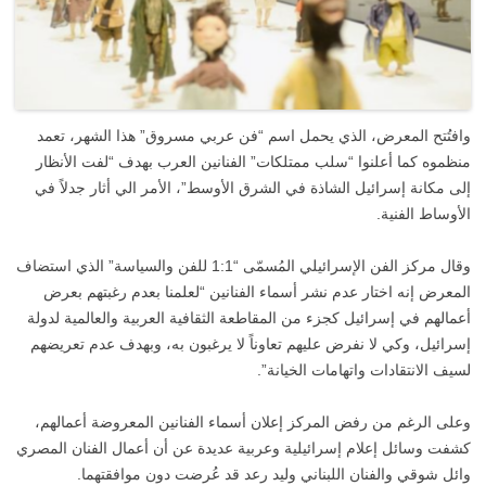
وافتُتح المعرض، الذي يحمل اسم “فن عربي مسروق” هذا الشهر، تعمد
منظموه كما أعلنوا “سلب ممتلكات” الفنانين العرب بهدف “لفت الأنظار
إلى مكانة إسرائيل الشاذة في الشرق الأوسط”، الأمر الي أثار جدلاً في
الأوساط الفنية.
وقال مركز الفن الإسرائيلي المُسمّى “1:1 للفن والسياسة” الذي استضاف
المعرض إنه اختار عدم نشر أسماء الفنانين “لعلمنا بعدم رغبتهم بعرض
أعمالهم في إسرائيل كجزء من المقاطعة الثقافية العربية والعالمية لدولة
إسرائيل، وكي لا نفرض عليهم تعاوناً لا يرغبون به، وبهدف عدم تعريضهم
لسيف الانتقادات واتهامات الخيانة”.
وعلى الرغم من رفض المركز إعلان أسماء الفنانين المعروضة أعمالهم،
كشفت وسائل إعلام إسرائيلية وعربية عديدة عن أن أعمال الفنان المصري
وائل شوقي والفنان اللبناني وليد رعد قد عُرضت دون موافقتهما.