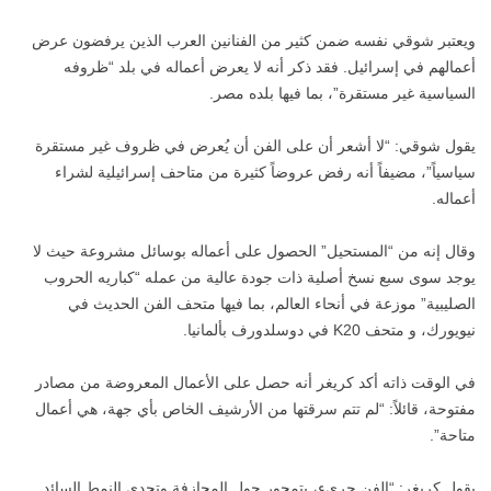
ويعتبر شوقي نفسه ضمن كثير من الفنانين العرب الذين يرفضون عرض
أعمالهم في إسرائيل. فقد ذكر أنه لا يعرض أعماله في بلد “ظروفه
السياسية غير مستقرة”، بما فيها بلده مصر.
يقول شوقي: “لا أشعر أن على الفن أن يُعرض في ظروف غير مستقرة
سياسياً”، مضيفاً أنه رفض عروضاً كثيرة من متاحف إسرائيلية لشراء
أعماله.
وقال إنه من “المستحيل” الحصول على أعماله بوسائل مشروعة حيث لا
يوجد سوى سبع نسخ أصلية ذات جودة عالية من عمله “كباريه الحروب
الصليبية” موزعة في أنحاء العالم، بما فيها متحف الفن الحديث في
نيويورك، و متحف K20 في دوسلدورف بألمانيا.
في الوقت ذاته أكد كريغر أنه حصل على الأعمال المعروضة من مصادر
مفتوحة، قائلاً: “لم تتم سرقتها من الأرشيف الخاص بأي جهة، هي أعمال
متاحة”.
يقول كريغر: “الفن جريء، يتمحور حول المجازفة وتحدي النمط السائد