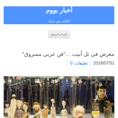
أخبار بووم
العالم بين يديك
انتقل
أقسام الموقع
إلى
المحتوى
معرض في تل أبيب …”فن عربي مسروق”
2018/07/31
تعليقات: 0