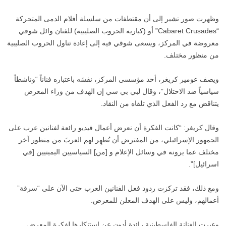
وظهرت صور تشير إلى أن مقتطفات من سلسلة أفلام الدمى المتحركة
“Cabaret Crusades” أو (كباريه الحروب الصليبية) للفنان وائل شوقي
معروضة في المركز، ويسعى شوقي فيه إلى إعادة تناول الحروب الصليبية
من منظور مختلف.
ويصف عومير كريغر، أحد مؤسسي المركز، نفسَه باعتباره فناناً “وناشطاً
سياسياً ضد الاحتلال”، وقال لبي بي سي إن الهدف من وراء المعرض
يتناقض مع رد الفعل الذي تلقاه من النقاد.
وقال كريغر: “كانت الفكرة أن نعرض أعمال فيديو رائعة لفنانين عرب على
الجمهور الإسرائيلي، من المفترض أن تُظهِر لهم العربَ من منظور آخر
مختلف عما يرونه في وسائل الإعلام و [من] السياسيين اليمينيين [في
اسرائيل]”.
ومع ذلك، فقد تركزت ردود فعل الفنانين العرب حتى الآن على “سرقة”
أعمالهم، وليس على الهدف المعلن للمعرض.
وعبرت الفنانة الفلسطينية رائدة أدون عن استنكارها لفكرة المعرض