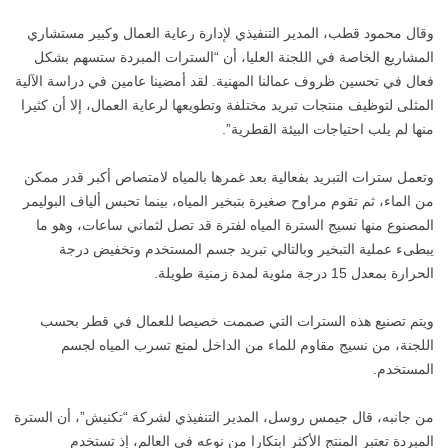
وقال محمود قطب، المدير التنفيذي لإدارة رعاية العمال وكبير مستشاري
المشاريع الخاصة في اللجنة العليا، أن “السترات المبردة ستسهم بشكل
فعال في تحسين ظروف عمالنا المهنية. لقد أمضينا عامين في دراسة الآلية
المثلى لتوظيف منتجات تبريد مختلفة وتطويعها لرعاية العمال، إلا أن كثيرا
منها لم يلب احتياجات البيئة القطرية”.
وتعمل سترات التبريد بفعالية بعد غمرها بالمياه لامتصاص أكبر قدر ممكن
من الماء، ثم تقوم مراوح صغيرة بتبخير المياه، بينما تحبس ألياف البوليمر
المصنوع منها نسيج السترة المياه لفترة قد تصل لثماني ساعات، وهو ما
يبطىء عملية التبخير وبالتالي تبريد جسم المستخدم وتخفيض درجة
الحرارة بمعدل 15 درجة مئوية لمدة زمنية طويلة.
ويتم تصنيع هذه السترات التي صممت خصيصا للعمال في قطر بحسب
اللجنة، من نسيج مقاوم للماء من الداخل لمنع تسرب المياه لجسم
المستخدم.
من جانبه، قال جيمس روسل، المدير التنفيذي لشركة “تكنيش”، أن السترة
المبردة تعتبر المنتج الأكثر ابتكارا من نوعه في العالم، إذ تستخدم