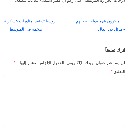
درجات الحرارة المرتفعة، على رغم أن قطر ستنشئ ملاعب مكيفة.
→
تصفّح
ماكرون يتهم مواطنيه بأنهم
روسيا تستعد لمناورات عسكرية
المقالات
«قبائل بلاد الغال »
ضخمة في المتوسط
←
اترك تعليقاً
لن يتم نشر عنوان بريدك الإلكتروني.
الحقول الإلزامية مشار إليها بـ
*
التعليق
*