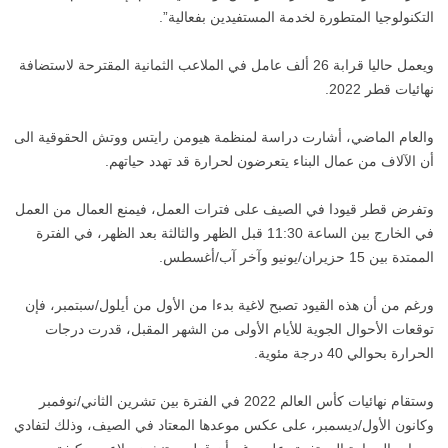
التكنولوجيا المتطورة لخدمة المستفيدين بفعالية”.
ويعمل حاليا قرابة 26 ألف عامل في الملاعب الثمانية المقترحة لاستضافة
نهائيات قطر 2022.
والعام الماضي، أشارت دراسة لمنظمة هيومن رايتس ووتش الحقوقية الى
أن الآلاف من عمال البناء يتعرضون لحرارة قد تهدد حياتهم.
وتفرض قطر قيودا في الصيف على فترات العمل، فيمنع العمال من العمل
في الخارج بين الساعة 11:30 قبل الظهر والثالثة بعد الظهر، في الفترة
الممتدة بين 15 حزيران/يونيو وآخر آب/أغسطس.
ورغم من أن هذه القيود تصبح لاغية بدءا من الأول من أيلول/سبتمبر، فإن
توقعات الأحوال الجوية للأيام الأولى من الشهر المقبل، قدرت درجات
الحرارة بحوالي 40 درجة مئوية.
وستقام نهائيات كأس العالم 2022 في الفترة بين تشرين الثاني/نوفمبر
وكانون الأول/ديسمبر، على عكس موعدها المعتاد في الصيف، وذلك لتفادي