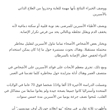
ووصف الخبراء النتائج بأنها مهمة للغاية وحذروا من العلاج الذاتي
بالأسبرين.
ويصف الأطباء الأسبرين للمرضى بعد نوبة قلبية أو سكتة دماغية لأنه
يخفف الدم ويقلل تجلطه وبالتالي يحد من فرص تكرار الإصابة.
ويختار بعض الأشخاص الأصحاء تماما تناول الأسبرين لتقليل مخاطر
محتملة مستقبلا، وهناك بحوث مستمرة حول ما إذا كان يمكن استخدام
الدواء لخفض خطر الإصابة بالسرطان.
ومع ذلك، تجري معظم الأبحاث على فوائد الأسبرين على الأشخاص في
منتصف العمر وهناك أدلة متزايدة حول مخاطره كلما تقدمنا في العمر.
وشملت الدراسة الأخيرة 19 ألفا و114 شخصا فوق 70 عاما في الولايات
المتحدة وأستراليا كانوا جميعا بصحة جيدة ولم يعانوا سابقا من مشاكل في
القلب، مُنحوا نصف جرعة يوميا من الأسبرين مدة خمس سنوات.
وأظهرت ثلاثة تقارير في مجلة “نيو انغلاند جورنال أوف ميديسين” أن