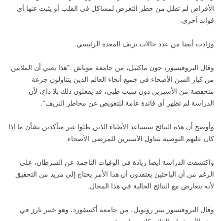
الأقراص لم تقلل من خطر التعرض لمشاكل في القلب أو يثبت عنها أي
فوائد أخرى.
وزادت أيضا من عدد حالات نزيف المعدة الرئيسي.
وقال البروفيسور، جون ماكنيل، من جامعة موناش :”هذا يعني أن الملايين
من كبار السن الأصحاء في جميع أنحاء العالم الذين يتناولون جرعة
منخفضة من الأسبرين دون سبب طبي، قد يفعلون ذلك بلا داع، لأن
الدراسة لم تظهر أي فائدة عامة للتعويض عن مخاطر النزيف”.
وأوضح أن هذه النتائج ستساعد الأطباء الذين ظلوا غير متأكدين بشأن ما إذا
كان عليهم التوصية بتناول الأسبرين للمرضى الأصحاء.
واكتشفت الدراسة أيضا زيادة في الوفيات الناجمة عن السرطان، على
الرغم من أن الباحثين يعتقدون أن هذا الأمر يحتاج إلى مزيد من التحقيق
لأنه يتعارض مع النتائج الحالية في هذا المجال.
وقال البروفيسور بيتر روثويل، من جامعة أكسفورد، وهو خبير بارز في