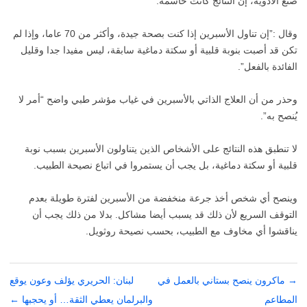
صنع الأدوية، إن النتائج كانت حاسمة.
وقال :”إن تناول الأسبرين إذا كنت بصحة جيدة، وأكثر من 70 عاما، وإذا لم
تكن قد أصبت بنوبة قلبية أو سكتة دماغية سابقة، ليس مفيدا جدا وقليل
الفائدة بالفعل”.
وحذر من أن العلاج الذاتي بالأسبرين في غياب مؤشر طبي واضح “أمر لا
يُنصح به”.
لا تنطبق هذه النتائج على الأشخاص الذين يتناولون الأسبرين بسبب نوبة
قلبية أو سكتة دماغية، بل يجب أن يستمروا في اتباع نصيحة الطبيب.
وينصح أي شخص أخذ جرعة منخفضة من الأسبرين لفترة طويلة بعدم
التوقف السريع لأن ذلك قد يسبب أيضا مشاكل. بدلا من ذلك يجب أن
يناقشوا أي مخاوف مع الطبيب، بحسب نصيحة روثويل.
→
تصفّح
ماكرون ينصح بستاني بالعمل في
لبنان: الحريري يؤلف وعون يوقع
المقالات
المطاعم
والبرلمان يعطي الثقة… أو يحجبها
←