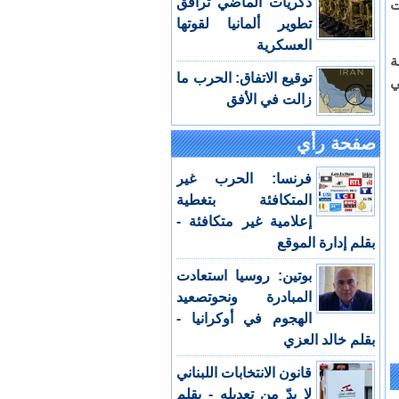
ذكريات الماضي ترافق
ت
تطوير ألمانيا لقوتها
العسكرية
ة
توقيع الاتفاق: الحرب ما
ي
زالت في الأفق
صفحة رأي
فرنسا: الحرب غير
المتكافئة بتغطية
إعلامية غير متكافئة -
بقلم إدارة الموقع
بوتين: روسيا استعادت
المبادرة ونحوتصعيد
الهجوم في أوكرانيا -
بقلم خالد العزي
قانون الانتخابات اللبناني
لا بدّ من تعديله - بقلم