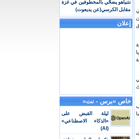
نتنياهو يضحّي بالمخطوفين في غزة
مقابل الكرسي(عن يديعوت)
ي
ن
إعلان
ق
ية
ا
ة
ي
ك
خاص «برس - نت»
ب
ليلة القبض على
ا
«الذكاء الاصطناعي»
(AI)
ت