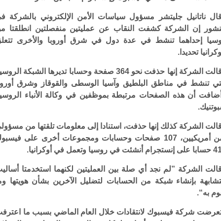
ال ناتانيل جليتشر مسؤول سياسات الأمن الإلكتروني بالشركة ف
شور إن الشركة كشفت النقاب عن عمليتين منفصلتين انطلقتا م
سيا إحداهما تنشط في عدة دول في شرق أوروبا والأخرى تتعل
وكرانيا تحديدا.
وقالت الشركة إنها حذفت نحو 364 صفحة وحسابا تديرها الشبكة الروس
تي تنشط في مناطق البلطيق وآسيا الوسطى والقوقاز وشرق أوروب
ضافت أن هذه الصفحات مرتبطة بموظفين في وكالة الأنباء الروسي
وتنيك.
الت الشركة كذلك إنها حذفت، استنادا إلى معلومات تلقتها من مسؤول
أمن أمريكيين، 107 صفحات وحسابات ومجموعات أخرى على فيسبو
الت الشركة ”لم نجد أي صلة بين العمليتين لكنهما استخدمتا أسالي
شابهة بإنشاء شبكة من الحسابات لتضليل الآخرين بشأن هويتها وم
وم به“.
عرضت شركة فيسبوك لانتقادات خلال العام الماضي بسبب ما اعترف