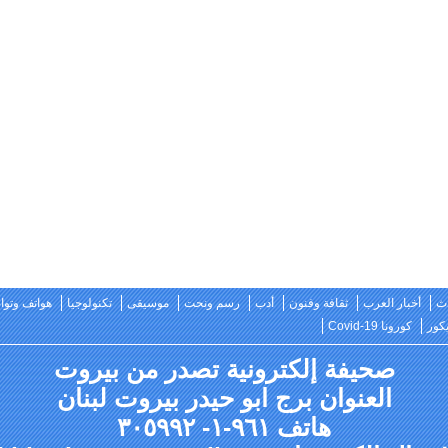
ث
أخبار العرب
ثقافة وفنون
أدب
رسم ونحت
موسيقى
تكنولوجيا
هواتف وتو
كور
كورونا Covid-19
صحيفة إلكترونية تصدر من بيروت
العنوان برج ابو حيدر بيروت لبنان
هاتف ٩٦١-١- ٣٠٥٩٩٢