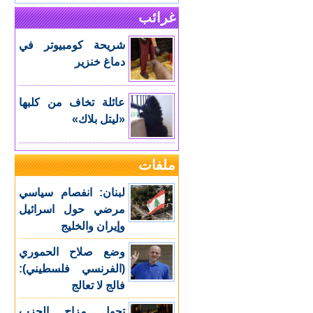
غرائب
شريحة كومبيوتر في
دماغ خنزير
عائلة تخاف من كلبها
«ليتل بلاك»
ملفات
لبنان: انفصام سياسي
مرضي حول اسرائيل
وإيران والخليج
وضع صلاح الحموري
(الفرنسي فلسطيني):
فالج لا تعالج
تحول مزاج الحزب