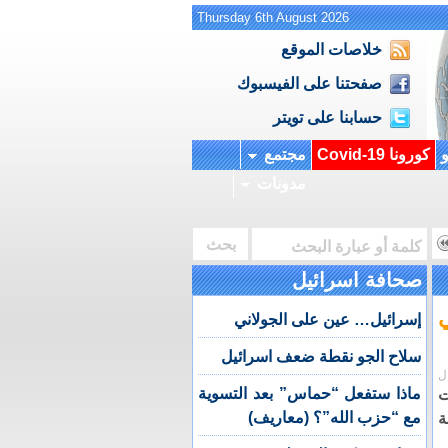
Thursday 6th August 2026
خلاصات الموقع
صفحتنا على الفيسبوك
حسابنا على تويتر
و
كورونا Covid-19
مجتمع
مدونات
صحافة اسرائيل
إسرائيل… عين على الجولاني
سلاح الجو نقطة ضعف اسرائيل
ل
ماذا ستفعل “حماس” بعد التسوية
ت
مع “حزب الله”؟ (معاريف)
ة