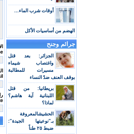
أوقات شرب الماء…
الهضم من أساسيات الأكل
جرائم وجنح
ال
me
الجزائر: بعد قتل
واغتصاب شيماء
مسيرات للمطالبة
الب
il
بوقف العنف ضدّ النساء
بريطانيا: من قتل
را
اللبنانية آية هاشم؟
te
لماذا؟
الحشيشالمعروفة
بـ”نوعيتها الجيدة”:
e:
ضبط ٢٥ طناً