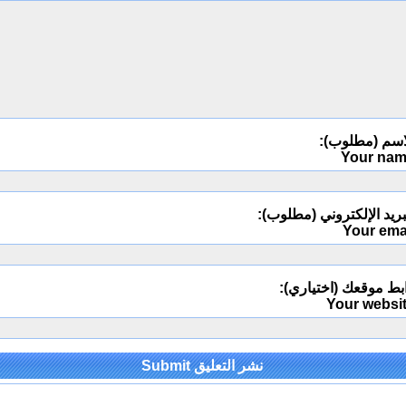
اسم (مطلوب):
Your na
ريد الإلكتروني (مطلوب):
Your ema
بط موقعك (اختياري):
Your websi
Alternativ