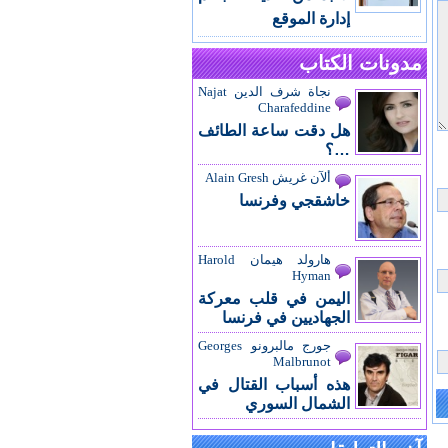
إدارة الموقع
مدونات الكتاب
نجاة شرف الدين Najat
Charafeddine
هل دقت ساعة الطائف
…؟
ألآن غريش Alain Gresh
خاشقجي وفرنسا
هارولد هيمان Harold
Hyman
اليمن في قلب معركة
الجهاديين في فرنسا
جورج مالبرونو Georges
Malbrunot
هذه أسباب القتال في
الشمال السوري