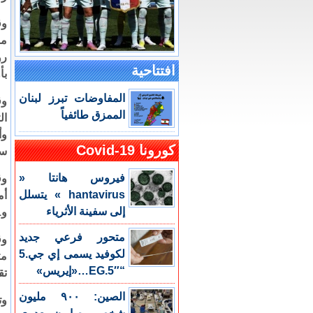
وق
من
رو
افتتاحية
بأ
المفاوضات تبرز لبنان
الممزق طائفياً
ال
وأ
كورونا Covid-19
سب
فيروس هانتا «
وق
hantavirus » يتسلل
إلى سفينة الأثرياء
و41 حسابا على إنستجرام أنشئت في روسيا وتعمل في أوكرانيا.
متحور فرعي جديد
وق
لكوفيد يسمى إي جي.5
مت
“EG.5″…«إيريس»
تق
الصين: ٩٠٠ مليون
وت