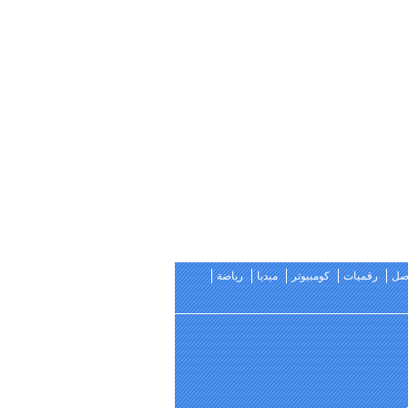
اصل
رقميات
كومبيوتر
ميديا
رياضة