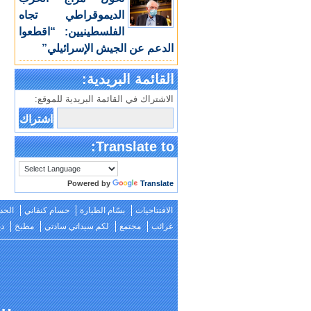
الديموقراطي تجاه
الفلسطينيين: “اقطعوا
الدعم عن الجيش الإسرائيلي”
القائمة البريدية:
الاشتراك في القائمة البريدية للموقع:
Translate to:
Powered by
Translate
الافتتاحيات
بسّام الطيارة
حسام كنفاني
الحد
غرائب
مجتمع
لكم سيداتي سادتي
مطبخ
دي