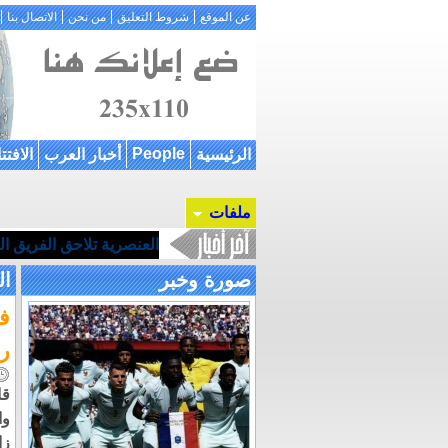
عن الموقع
شروط التعليق
من نحن
الاتصال بنا
People
الرئيسية
أخبار العرب
الافتت
ملفات
العنصرية تلاحق الفريق ا
صورة وخبر
ال
ف
ر
قا
وا
زا