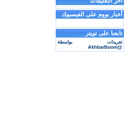
آخر التعليقات
أخبار بووم على الفيسبوك
تابعنا على تويتر
تغريدات بواسطة
@AkhbarBoom