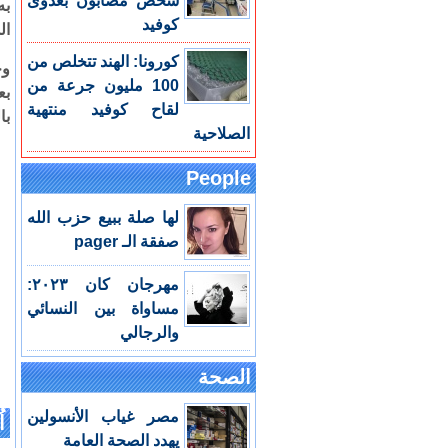
شخص مصابون بعدوى
به
كوفيد
ال
كورونا: الهند تتخلص من
وح
100 مليون جرعة من
بع
لقاح كوفيد منتهية
با
الصلاحية
People
لها صلة ببيع حزب الله
صفقة الـ pager
مهرجان كان ٢٠٢٣:
مساواة بين النسائي
والرجالي
الصحة
مصر غياب الأنسولين
اُ
يهدد الصحة العامة