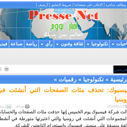
وظائف شاغرة
الإعلان على صفحاتنا
شروط التعليق
أرشيف
احيات
تكنولوجيا
ثقافة وفنون
رأي
رياضة
صناعة
فيدي
لفرنسي
رئيسية
»
تكنولوجيا
»
رقميات
»
يسبوك: تحذف مئات الصفحات التي أنشئت في
وسيا
2019/01/20
طباعة
إرسا
لت شركة فيسبوك يوم الخميس إنها حذفت مئات الصفحات والحسابا
لمجموعات التي أنشئت في روسيا والتي اعتبرتها متورطة في أنشط
ئفة منسقة على منصتي فيسبوك وإنستجرام التابعتين للشركة.