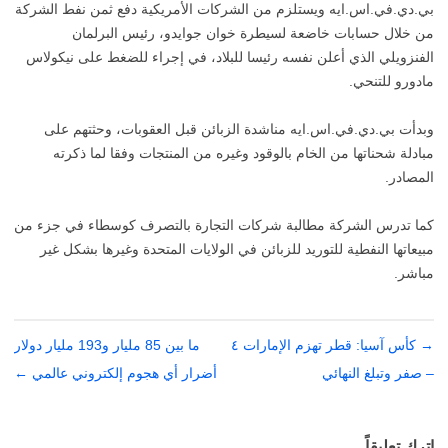
بي.دي.في.اس.ايه ويستلزم من الشركات الأمريكية دفع ثمن نفط الشركة
من خلال حسابات خاضعة لسيطرة خوان جوايدو، رئيس البرلمان
الفنزويلي الذي أعلن نفسه رئيسا للبلاد، في إجراء للضغط على نيكولاس
مادورو للتنحي.
وبدأت بي.دي.في.اس.ايه مناشدة الزبائن قبل العقوبات، وحثتهم على
مبادلة شحناتها من الخام بالوقود وغيره من المنتجات وفقا لما ذكرته
المصادر.
كما تدرس الشركة مطالبة شركات التجارة بالتصرف كوسطاء في جزء من
مبيعاتها النفطية للتوريد للزبائن في الولايات المتحدة وغيرها بشكل غير
مباشر.
→
تصفّح
كأس آسيا: قطر تهزم الإمارات ٤
ما بين 85 مليار و193 مليار دولار
المقالات
– صفر وتبلغ النهائي
أضرار أي هجوم إلكتروني عالمي
←
اترك تعليقاً