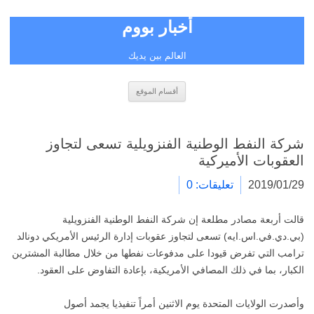
أخبار بووم
العالم بين يديك
انتقل
أقسام الموقع
إلى
المحتوى
شركة النفط الوطنية الفنزويلية تسعى لتجاوز
العقوبات الأميركية
2019/01/29
تعليقات: 0
قالت أربعة مصادر مطلعة إن شركة النفط الوطنية الفنزويلية
(بي.دي.في.اس.ايه) تسعى لتجاوز عقوبات إدارة الرئيس الأمريكي دونالد
ترامب التي تفرض قيودا على مدفوعات نفطها من خلال مطالبة المشترين
الكبار، بما في ذلك المصافي الأمريكية، بإعادة التفاوض على العقود.
وأصدرت الولايات المتحدة يوم الاثنين أمراً تنفيذيا يجمد أصول