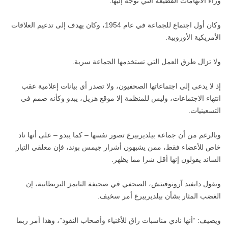
وراء الاتهامات الفظيعة التي توجه إليها.
وكان أول اجتماع للجماعة في عام 1954، وكان يهدف إلى تدعيم العلاقات
الأمريكية الأوروبية.
ولا تزال طرق العمل التي تستخدمها الجماعة سرية.
إذ لا يدعى إلى اجتماعاتها الصحفيون، ولا تصدر أي بيانات إعلامية عقب
انتهاء الاجتماعات، وليس للمنظمة إلا موقع هزيل، يبدو وكأنه صمم في
التسعينيات.
وبالرغم من أن جماعة بيلديربيرغ تصور نفسها – كما يبدو – على أنها ناد
خاص للأعضاء فقط، ممن يشبهون أشرار جيمس بوند، فإن معلقي التيار
السائد يقولون إنها أقل شرا مما يظهر.
ويقول دايفيد آرونوفيتش، الصحفي في صحيفة التايمز البريطانية، إن
الغضب المثار بشأن بيلديربيرغ أمر سخيف.
ويضيف: “أنها نادي مناسبات راق للأغنياء وأصحاب النفوذ”، وهذا أمر ربما