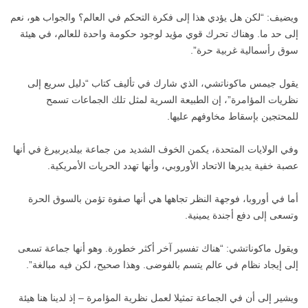
ويضيف: “لكن هل يؤدي هذا إلى فكرة التحكم في العالم؟ والجواب هو، نعم
إلى حد ما. وهناك تحرك قوي مؤيد لوجود حكومة واحدة للعالم، في هيئة
سوق رأسمالية غربية حرة”.
يقول جيمس ماكوناتشي، الذي شارك في تأليف كتاب “دليل سريع إلى
نظريات المؤامرة”، إن الطبيعة السرية لمثل تلك الجماعات تسمح
للمحتجين بإسقاط مخاوفهم عليها.
وفي الولايات المتحدة، يكمن الخوف الشديد من جماعة بيلديربيرغ في أنها
عصبة خفية يديرها الاتحاد الأوروبي، وأنها تهدد الحريات الأمريكية.
أما في أوروبا، فوجهة النظر تجاهها هي أنها صفوة تؤمن بالسوق الحرة
وتسعى إلى دفع أجندة يمينية.
ويقول ماكوناتشي: “هناك تفسير آخر أكثر خطورة. وهو أنها جماعة تسعى
إلى إيجاد نظام في عالم يتسم بالفوضى. وهذا صحيح، لكن فيه مبالغة”.
ويشير إلى أن في الجماعة تمثيلا لعمل نظرية المؤامرة – إذ لدينا هنا هيئة