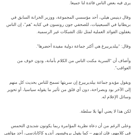
يرى فيه بعض الناس فائدة لنا جميعا.
وقال دينيس هيلي، أحد مؤسسي المجموعة، ووزير الخزانة السابق في
بريطانيا في السبعينيات، للصحفي جون رونسون في كتابه “هم”، إن الناس
يغفلون الفوائد العملية لمثل تلك الشبكات غير الرسمية.
وقال: “بيلديربيرغ هي أكثر جماعة دولية مفيدة أحضرها”.
وأضاف أن “السرية مكنت الناس من الكلام بأمانة، ودون خوف من
العواقب”.
ويقول مؤيدو جماعة بيلديربيرغ إن سريتها تسمح للناس بحديث كل منهم
إلى الآخر بود وبصراحة، دون أي قلق من تأثير ما يقوله سياسيا، أو تحوير
وسائل الإعلام له.
لكن هذا لا يعني أنها بلا سلطة.
وعلى الرغم من أن دعاة نظرية المؤامرة ربما يكونون شديدي التحمس
في كلامهم، فإن لديهم – كما يقول بروفيسور أندرو كاكابادسي، أحد مؤلفي