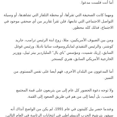
أما أنت فلست مدعوا.
ومهما كانت الصحيفة التي تقرأها، أو محطة التلفاز التي تشاهدها، أو وسيلة
التواصل الاجتماعي التي تتابعها، فلن تقرأ تقارير من أي صحفي موجود في
الاجتماع، فذلك كله محظور.
ومن بين الضيوف الأمريكيين، مثلا، زوج ابنة الرئيس ترامب، جاريد
كوشنر، والرئيس التنفيذي لمايكروسوفت ساتيا ناديلا، ورئيس غوغل
السابق، إريك شميت، ومؤسس “باي بال” الملياردير بيتر ثييل، ووزير
الخارجية الأمريكي السابق، هنري كيسنجر.
أما المدعوون من البلدان الأخرى، فهم أيضا على نفس المستوى من
التميز.
ولا توجه دعوة الحضور كل عام إلى من يتربعون على قمة المجتمع
فحسب، بل أيضا إلى من هم في طريق الصعود إلى القمة.
وعندما حضر بيل كلينتون في عام 1991، لم يكن من الواضح آنذاك أنه
سيفوز بترشيح الحزب الديمقراطي في انتخابات الرئاسة في العام التالي،