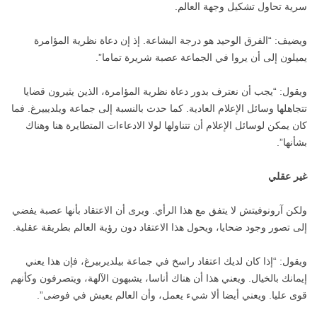
سرية تحاول تشكيل وجهة العالم.
ويضيف: “الفرق الوحيد هو درجة البشاعة. إذ إن دعاة نظرية المؤامرة
يميلون إلى أن يروا في الجماعة عصبة شريرة تماما”.
ويقول: “يجب أن نعترف بدور دعاة نظرية المؤامرة، الذين يثيرون قضايا
تتجاهلها وسائل الإعلام العادية. كما حدث بالنسبة إلى جماعة ويلديبيرغ. فما
كان يمكن لوسائل الإعلام أن تتناولها لولا الادعاءات المتطايرة هنا وهناك
بشأنها”.
غير عقلي
ولكن آرونوفيتش لا يتفق مع هذا الرأي. ويرى أن الاعتقاد بأنها عصبة يفضي
إلى تصور وجود ضحايا، ويحول هذا الاعتقاد دون رؤية العالم بطريقة عقلية.
ويقول: “إذا كان لديك اعتقاد راسخ في جماعة بيلديربيرغ، فإن هذا يعني
إيمانك بالخيال. ويعني هذا أن هناك أناسا، يشبهون الآلهة، ويتصرفون وكأنهم
قوى عليا. ويعني أيضا ألا شيء يعمل، وأن العالم يعيش في فوضى”.