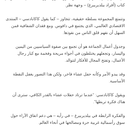
كتاب (أفراد بيلديربيرغ) – وجهة نظر.
وتتمتع المجموعة بسلطة حقيقية، تتجاوز – كما يقول كاكابادسي – المنتدى
الاقتصادي العالمي، الذي يجتمع في دافوس. ومع فقدان الشفافية فمن
السهل أن نفهم قلق الناس من نفوذها.
وجدول أعمال الجماعة هو أن تجمع بين صفوة السياسيين من اليمين
واليسار، وتجعلهم يختلطون في أجواء مريحة وفخمة مع كبار رجال
الأعمال، وتفتح المجال للأفكار لتتوالد.
وقد يبدو الأمر وكأنه حفل عشاء فاخر، ولكن هذا التصور يغفل النقطة
الأساسية.
ويقول كاكابادسي: “عندما ترتاد حفلات عشاء بالقدر الكافي، سترى أن
هناك فكرة تربطها”.
والفكرة الرابطة في بيلديربيرغ – في رأيه – هي دعم اتفاق الآراء حول
سوق رأسمالية غربية حرة ومصالحها في أنحاء العالم.