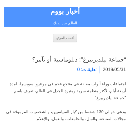
أخبار بووم
العالم بين يديك
انتقل
أقسام الموقع
إلى
المحتوى
“جماعة بيلديربيرغ”: دبلوماسية أو تآمر؟
2019/05/31
تعليقات: 0
اجتماعات وراء أبواب مغلقة في منتجع فخم في مونترو بسويسرا، لمدة
أربعة أيام، لأكثر منظمة سرية ومثيرة للجدل في العالم، تعرف باسم
“جماعة بيلديربيرغ”.
ودعي حوالي 130 شخصا من كبار السياسيين، والشخصيات المرموقة في
مجالات الصناعة، والمال، والجامعات، والعمل، والإعلام.