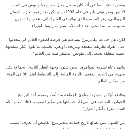
وبغض النظر أيضا عن أنه كان سيحل محل جورج دبليو بوش في البيت
الأبيض.وضر توني بلير في عام 1993، ولم يكن بعد زعيما لحزب العمال
البريطاني، وهو المنصب الذي تولاه في العام التالي، عقب وفاة جون
سميث، ثم إنه انتخب بعد ذلك بثلاث سنوات رئيسا للوزراء.
لكن، هل جماعة بيلديربيرغ ببساطة هي فرصة لصفوة العالم كي يتحدثوا
على انفراد بطريقة منفتحة ومريحة، أو هي، بحسب ما يقول كبار منتقديها،
عصبة منغلقة تسعى إلى تقويض الديمقراطية في العالم؟
واتهم دعاة نظرية المؤامرة، الذين يتبنون وجهة النظر الثانية، الجماعة بكل
شيء، من التدبير المتعمد للأزمة المالية، إلى التخطيط لقتل 80 في المئة
من سكان العالم.
وقاطع أليكس جونز، المناوئ للجماعة منذ أمد، ومقدم أحد البرامج
الحوارية الصاخبة في أمريكا، اجتماعها عبر مكبر للصوت، قائلا: “نعلم أنكم
قساة. نعرف أنكم أشرار”.
من السهل لمن يطالع تاريخ جماعة بيلديربيرغ الغامض أن يعرف السبب