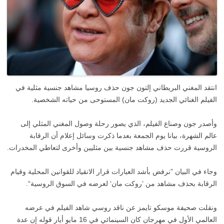
انتقد المغني البريطاني إلتون جون حذف روسيا مشاهد جنسية مثلية في
الفيلم الغنائي الجديد (روكت مان) المستوحى من حياته الشخصية.
وأصدر جون وصناع الفيلم، الذي يصور رحلة وصول المغني المثلي إلى
عالم الشهرة، بيانا يوم الجمعة بعدما ذكرت وسائل إعلام أن الرقابة
الروسية قررت حذف مشاهد جنسية بين مثليين وأخرى لتعاطي المخدرات.
وجاء في البيان ”نرفض بأشد العبارات قرار الانقياد للقوانين المحلية وقيام
الرقابة بحذف مشاهد من ’روكت مان‘ لعرضه في السوق الروسية“.
ونقلت صحيفة موسكو تايمز عن ناقد روسي شاهد الفيلم في عرضه
العالمي الأول في مهرجان كان السينمائي في 16 مايو أيار قوله إن عدة