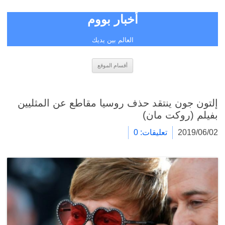
أخبار بووم
العالم بين يديك
انتقل
أقسام الموقع
إلى
المحتوى
إلتون جون ينتقد حذف روسيا مقاطع عن المثليين
بفيلم (روكت مان)
2019/06/02
تعليقات: 0