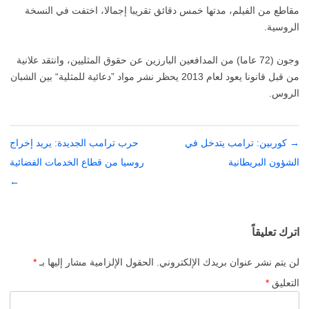
مقاطع من الفيلم، مدتها خمس دقائق تقريبا إجمالا، اختفت في النسخة
الروسية.
وجون (72 عاما) من المدافعين البارزين عن حقوق المثليين، وانتقد علانية
من قبل قانونا يعود لعام 2013 يحظر نشر مواد ”دعائية للمثلية“ بين الشبان
الروس.
→
تصفّح
كوربين: ترامب يتدخل في
حرب ترامب الجديدة: يريد إخراج
المقالات
الشؤون البريطانية
روسيا من قطاع الخدمات الفضائية
←
اترك تعليقاً
لن يتم نشر عنوان بريدك الإلكتروني.
الحقول الإلزامية مشار إليها بـ
*
التعليق
*