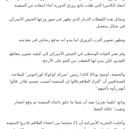
ابتعاد الكاميرا التي ظلت تتابع زورق الدورية اثناء ابتعاده عن السفينة.
وتماثل هذه اللقطات الدمار الذي يظهر في صور وزعها الجيش الاميركي
في شكل منفصل.
ويظهر تصوير أقرب للزورق اما يبدو انه مدفع رشاش في مقدمته.
ولم تشر القيادة الوسطى في الجيش الأميركي إلى كيفية تصوير مقاطع
الفيديو، لكن يبدو انها التقطت من الجو على الأرجح.
والجمعة، أوضح يوتاكا كاتادا رئيس “شركة كوكوكا كوراجوس” للملاحة،
للصحافيين أن “أفراد الطاقم قالوا إن السفينة أصيبت بجسم طائر. قالوا
أنهم رأوه بأعينهم”.
وتابع “تلقينا تقريرا يفيد أن شيئا ما حلق باتجاه السفينة ثم وقع انفجار
وثقبت” ناقلة النفط.
وأعلنت البحرية الأميركية أن 21 شخصا من اعضاء الطاقم غادروا السفينة