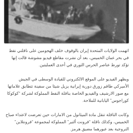
اتهمت الولايات المتحدة إيران بالوقوف خلف الهجومين على ناقلتي نفط
في بحر عمان الخميس، بعد أن نشرت مقاطع فيديو مشوشة قالت إنها
تؤكد تورط عناصر الحرس الثوري في أحدى العمليتين.
ويظهر الفيديو على الموقع الالكتروني للقيادة الوسطى في الجيش
الأميركي طاقم زورق دورية إيرانية يزيل شيئا من سفينة تتطابق علاماتها
مع صور الارشيف والفيديو الخاصة بناقلة النفط المملوكة لشركة “كوكوكا
كوراجوس” اليابانية للملاحة.
وكانت الناقلة تنقل مادة الميثانول من الامارات حين تعرضت لاعتداء صباح
الخميس، وكذلك ناقلة “فرونت ألتير” المملوكة لمجموعة “فرونتلاين”
النروجية بعد عبورهما مضيق هرمز.