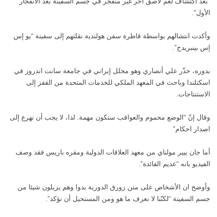
“بعد اكتشاف لغم لاصق آخر غير منفجر في جسم السفينة بعد الانفجار
الأول”.
وأكدت انتشالهم بواسطة قاطرة سفن هولندية نقلتهم إلى سفينة “يو إس
إس بينبريدج”.
بدوره، حذّر علي أنصاري وهو محلل إيراني في جامعة سانت اندروز في
اسكتلندا وباحث في المعهد الملكي للخدمات المتحدة من القفز إلى
الاستنتاجات.
وقال إنّ “الوضع محموم والعواقب ستكون مهمة. لذا، لا يجب أن نهرع إلى
اصدار احكام”
أما جان بيير مولناي من معهد العلاقات الدولية ومقره باريس فقد وصف
الفيديو بانه “عديم الفائدة”.
وأوضح ان الأشخاص على متن زورق الدورية بدوا وهم يزيلون شيئا من
جسم السفينة “لكنّنا لا نعرف ما هو ومن المستحيل أن نؤكد”.