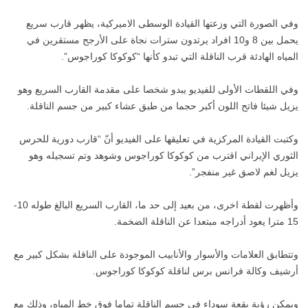
وفي الصورة التي وزعتها القيادة الوسطى الاميركية، يظهر قارب سريع
يحمل بين 8 و10 افراد يرتدون سترات نجاة على الأرجح مستقرين في
المياه الهادئة قرب الناقلة التي تبدو كأنها “كوكوكا كوراجوس”.
وفي اللقطات الأولى للفيديو يبدو شخصا على مقدمة القارب السريع وهو
يزيل شيئا فاتح اللون أكبر حجما من طبق عشاء كبير من جسم الناقلة.
وكتبت القيادة المركزية في تعليقها على الفيديو أنّ “قارب دورية للحرس
الثوري الإيراني اقترب من كوكوكا كوراجوس وشوهد وتم تسجيله وهو
يزيل لغم لاصق غير منفجر”.
وأظهرت لقطة اخرى، من بعيد إلى حد ما، القارب السريع البالغ طوله 10-
15 مترا يعود أدراجه مبتعدا عن الناقلة الضخمة.
وتتطابق العلامات والأسوار والأنابيب الموجودة على الناقلة بشكل كبير مع
أرشيف وكالة فرانس برس لناقلة كوكوكا كوراجوس.
ويمكن رؤية بقعة سوداء في جسم الناقلة تماما فوق خط المياه، وذلك مع