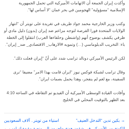
وأكدت إيران الجمعة أن الاتهامات الأميركية التي تحمل الجمهورية
الإسلامية “مسؤولية” الهجومين في بحر عمان “لا أساس لها”.
وكتب وزير الخارجية محمد جواد ظريف في تغريدة على تويتر أن “انتهاز
الولايات المتحدة فورا الفرصة لتوجه مزاعم ضد إيران (بدون) دليل مادي أو
ظرفي يكشف بوضوح أنهم (واشنطن وحلفاءها العرب) انتقلوا إلى الخطة
باء: التخريب الدبلوماسي (…) وتمويه #الارهاب_ الاقتصادي_ ضد_ إيران”.
لكن الرئيس الأميركي دونالد ترامب شدد على أنّ “إيران فعلت ذلك”.
وقال ترامب لشبكة فوكس نيوز “ايران قامت بهذا الامر” مضيفا “نرى
السفينة، مع لغم لم ينفجر، وهذا يحمل بصمات ايران”.
وأفادت القيادة الوسطى الأميركية أن الفيديو تم التقاطه في الساعة 4:10
بعد الظهر بالتوقيت المحلي في الخليج.
→
تصفّح
بكين تدين “التدخل العنيف”
استياء من تويتر.. آلاف السعوديين
المقالات
للكونغرس الأميركي في شؤون هونغ
يهاجرون إلى منصة مؤيدة لترامب
←