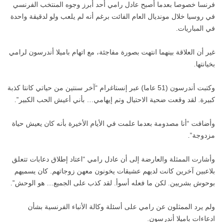
فرنسا خصوصا بعدما أصبح عادل رامي أحد أبرز وجوه المنتخب الفرنسي
في روسيا خلال مونديال العام الفائت برغم أنه لم يلعب ولو لدقيقة واحدة
في المباريات.
غير أن العلاقة بينهما انتهت بصورة مفاجئة، مع اتهام باميلا أندرسون لرامي
بخيانتها.
وكتبت أندرسون (51 عاما) عبر إنستاغرام “آخر سنتين من حياتي كانتا كذبة
كبيرة. لقد وقعت ضحية الاحتيال وتم إيهامي… بأني أعيش الحب الكبير”.
وأضافت “أنا مصدومة بعدما علمت في الأيام الأخيرة بأنه كان يعيش حياة
مزدوجة”.
وأشارت الممثلة والعارضة إلى أن عادل رامي “اعتاد إطلاق دعابات تتعلق
بلاعبين آخرين كانت لديهم عشيقات يخونون معهن زوجاتهم. كان يسميهم
بوحوش بشريين. لكن ما فعله أسوأ. لقد كذب على الجميع… هو الوحش”.
ولم يرد الممثلون عن رامي على أسئلة وكالة الأنباء الفرنسية بشأن
ادعاءات باميلا أندرسون.