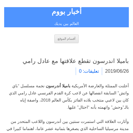
أخبار بووم
العالم بين يديك
انتقل
أقسام الموقع
إلى
المحتوى
باميلا اندرسون تقطع علاقتها مع عادل رامي
2019/06/26
تعليقات: 0
أعلنت الممثلة والعارضة الأمريكية
باميلا أندرسون
نجمة مسلسل “باي
واتش” السابقة انفصالها عن لاعب كرة القدم الفرنسي عادل رامي الذي
كان بين لاعبي منتخب بلاده الفائز بكأس العالم 2018، واصفة إياه
بالـ”وحش” واتهمته بأنه “احتال” عليها.
وأثارت العلاقة التي استمرت سنتين بين أندرسون واللاعب المتحدر من
مدينة مرسيليا الساحلية الذي يصغرها بثمانية عشر عاما، اهتماما كبيرا في