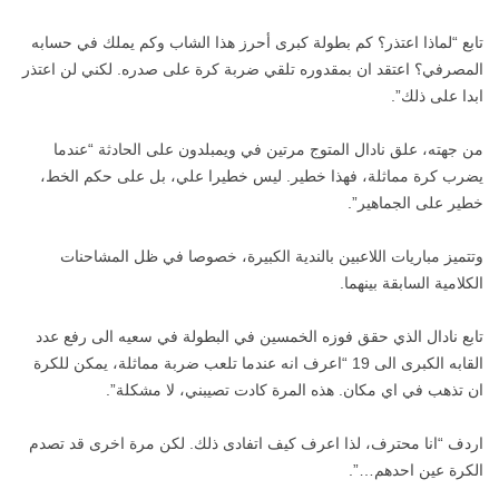
تابع “لماذا اعتذر؟ كم بطولة كبرى أحرز هذا الشاب وكم يملك في حسابه
المصرفي؟ اعتقد ان بمقدوره تلقي ضربة كرة على صدره. لكني لن اعتذر
ابدا على ذلك”.
من جهته، علق نادال المتوج مرتين في ويمبلدون على الحادثة “عندما
يضرب كرة مماثلة، فهذا خطير. ليس خطيرا علي، بل على حكم الخط،
خطير على الجماهير”.
وتتميز مباريات اللاعبين بالندية الكبيرة، خصوصا في ظل المشاحنات
الكلامية السابقة بينهما.
تابع نادال الذي حقق فوزه الخمسين في البطولة في سعيه الى رفع عدد
القابه الكبرى الى 19 “اعرف انه عندما تلعب ضربة مماثلة، يمكن للكرة
ان تذهب في اي مكان. هذه المرة كادت تصيبني، لا مشكلة”.
اردف “انا محترف، لذا اعرف كيف اتفادى ذلك. لكن مرة اخرى قد تصدم
الكرة عين احدهم…”.