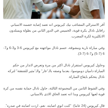
أقر الاسترالي المشاغب نيك كيريوس انه تعمد إصابة خصمه الاسباني
رافايل نادال بكرة قوية، الخميس في الدور الثاني من بطولة ويمبلدون
الانكليزية لكرة المضرب.
وفي مباراة نارية ومشوقة، حسم نادال مواجهته مع كيريوس 6-3 و3-6 و7-
6 (7-5) و7-6 (7-3).
وحاول كيريوس استفزاز نادال اكثر من مرة وتعرض لانذار من حكم
المباراة داميان دوموسوا، بعدما وصفه بالـ”عار” والـ”مثير للشفقة” لتركه
نادال يتحكم بايقاع المباراة.
وفي الشوط الثامن من المجموعة الثالثة، حاول نادال حماية نفسه من كرة
قوية لعبها كيريوس وبدا انه تعمد الحاق الاذى بالاسباني.
قال كيريوس (24 عاما): “كنت انوي اصابته. نعم، اردت اصابته في صدره”.