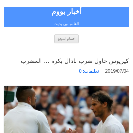
أخبار بووم
العالم بين يديك
انتقل
أقسام الموقع
إلى
المحتوى
كيريوس حاول ضرب نادال بكرة … المضرب
2019/07/04
تعليقات: 0