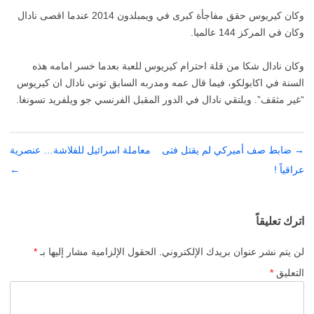
وكان كيريوس حقق مفاجأة كبرى في ويمبلدون 2014 عندما اقصى نادال
وكان في المركز 144 عالميا.
وكان نادال شكا من قلة احترام كيريوس للعبة بعدما خسر امامه هذه
السنة في اكابولكو، فيما قال عمه ومدربه السابق توني نادال ان كيريوس
“غير مثقف”. ويلتقي نادال في الدور المقبل الفرنسي جو ويلفريد تسونغا.
→
تصفّح
ضابط صف أميركي لم يقتل فتى
معاملة اسرائيل للفلاشة… عنصرية
عراقياً !
المقالات
←
اترك تعليقاً
لن يتم نشر عنوان بريدك الإلكتروني.
الحقول الإلزامية مشار إليها بـ
*
التعليق
*