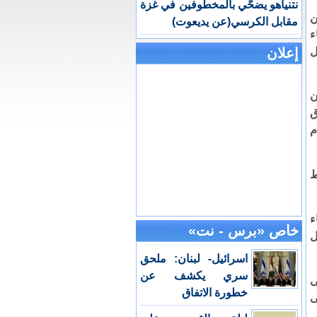
نتنياهو يضحّي بالمخطوفين في غزة
ن
مقابل الكرسي(عن يديعوت)
اء
ال
إعلان
ن
ق
م
ط
ء
خاص «برس - نت»
ل
اسرائيل- لبنان: ملحق
سري يكشف عن
ى
خطورة الاتفاق
ى