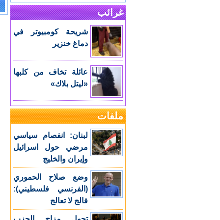
غرائب
e:
شريحة كومبيوتر في
دماغ خنزير
عائلة تخاف من كلبها
«ليتل بلاك»
ملفات
لبنان: انفصام سياسي
مرضي حول اسرائيل
وإيران والخليج
وضع صلاح الحموري
(الفرنسي فلسطيني):
فالج لا تعالج
تحول مزاج الحزب