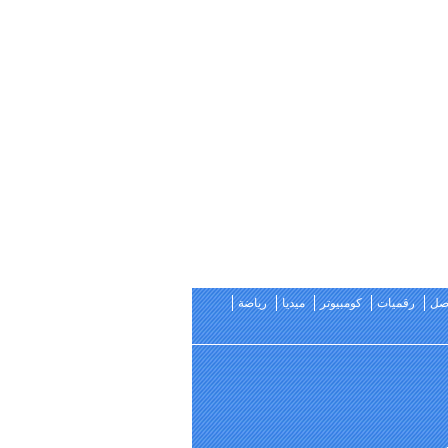
اصل
رقميات
كومبيوتر
ميديا
رياضة