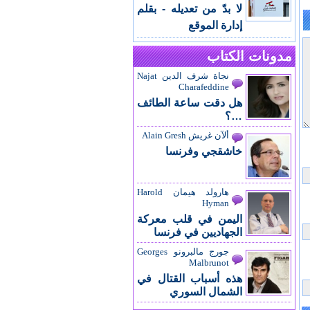
لا بدّ من تعديله - بقلم
إدارة الموقع
مدونات الكتاب
نجاة شرف الدين Najat
Charafeddine
هل دقت ساعة الطائف
…؟
ألآن غريش Alain Gresh
خاشقجي وفرنسا
هارولد هيمان Harold
Hyman
اليمن في قلب معركة
الجهاديين في فرنسا
جورج مالبرونو Georges
Malbrunot
هذه أسباب القتال في
الشمال السوري