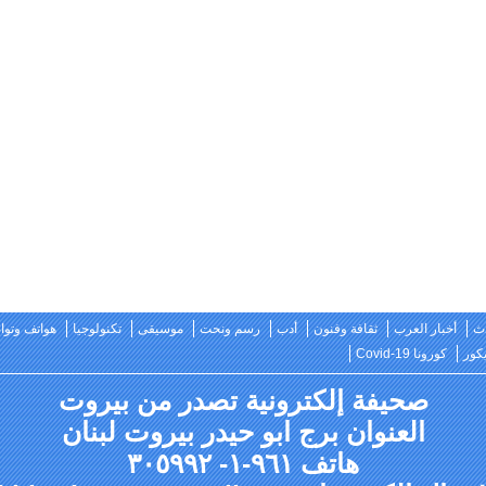
ث
أخبار العرب
ثقافة وفنون
أدب
رسم ونحت
موسيقى
تكنولوجيا
هواتف وتو
كور
كورونا Covid-19
صحيفة إلكترونية تصدر من بيروت
العنوان برج ابو حيدر بيروت لبنان
هاتف ٩٦١-١- ٣٠٥٩٩٢