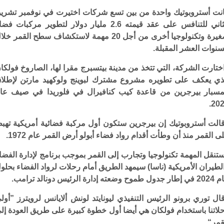
نت أستروبوتيك واحدة من بين تسع شركات اختيرت في نوفمبر تشري
الثاني للتنافس على عقد قيمته 2.6 مليار دولار لتطوير مركبات فض
صغيرة وتكنولوجيا أخرى من أجل 20 مهمة لاستكشاف سطح القمر خل
سنوات العشر المقبلة.
ختارت الشركة، التي تتخذ من مدينة بيتسبرج مقرا لها، الصاروخ فولكا
ذي يعكف على تطويره مشروع مشترك لبوينج ولوكهيد مارتن لإطلا
مسبار بيرجرين من قاعدة كيب كنافيرال في فلوريدا في صيف عا
202
الت أستروبوتيك إن بيرجرين ستكون أول مركبة فضائية أمريكية تهب
ى القمر منذ أن وطأت أقدام رواد فضاء أبولو أرض القمر عام 1972.
تنقل المهمة تكنولوجيا وتجارب إلى القمر بموجب برنامج لإدارة الفضا
لطيران الأمريكية (ناسا) سيمهد الطريق أمام رحلات لرواد الفضاء بحلو
 طموح وضعته إدارة الرئيس دونالد ترامب.
ال توري برونو الرئيس التنفيذي ليونايتد لونش ألايانس لرويترز ”أول
لاتنا باستخدام فولكان هي أيضا أول خطوة كبيرة على طريق العودة إل
قمر“.