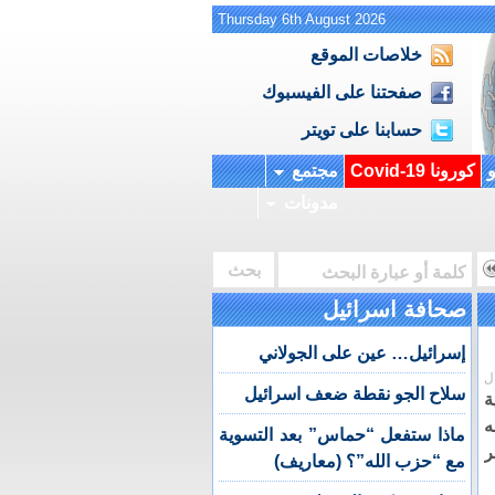
Thursday 6th August 2026
خلاصات الموقع
صفحتنا على الفيسبوك
حسابنا على تويتر
و
كورونا Covid-19
مجتمع
مدونات
صحافة اسرائيل
إسرائيل… عين على الجولاني
ل
سلاح الجو نقطة ضعف اسرائيل
ة
نعه
ماذا ستفعل “حماس” بعد التسوية
ر
مع “حزب الله”؟ (معاريف)