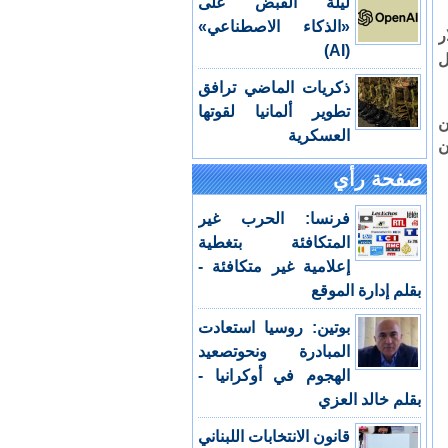
ليلة القبض على
«الذكاء الاصطناعي»
ون دولار
(AI)
 دول
ذكريات الماضي ترافق
تطوير ألمانيا لقوتها
ن
العسكرية
ن
صفحة رأي
فرنسا: الحرب غير
المتكافئة بتغطية
إعلامية غير متكافئة -
بقلم إدارة الموقع
بوتين: روسيا استعادت
المبادرة ونحوتصعيد
الهجوم في أوكرانيا -
بقلم خالد العزي
قانون الانتخابات اللبناني