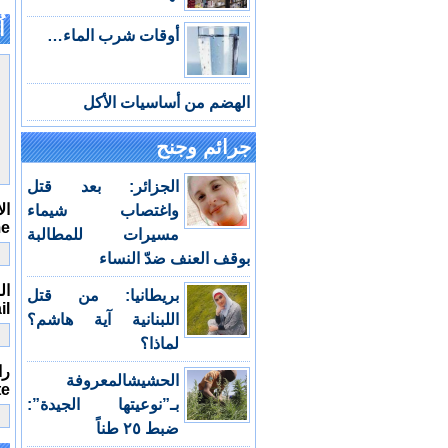
اُ
أوقات شرب الماء…
الهضم من أساسيات الأكل
جرائم وجنح
الجزائر: بعد قتل
ال
واغتصاب شيماء
me
مسيرات للمطالبة
بوقف العنف ضدّ النساء
الب
بريطانيا: من قتل
il
اللبنانية آية هاشم؟
لماذا؟
را
الحشيشالمعروفة
te
بـ”نوعيتها الجيدة”:
ضبط ٢٥ طناً