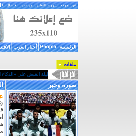
عن الموقع
شروط التعليق
من نحن
الاتصال بنا
People
الرئيسية
أخبار العرب
الافتت
ملفات
ليلة القبض على «الذكاء ال
صورة وخبر
ال
ع
قا
شر
صا