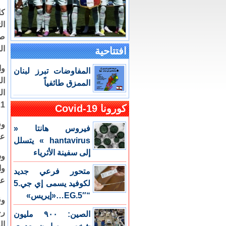
كا
ال
افتتاحية
وا
المفاوضات تبرز لبنان
ال
الممزق طائفياً
ال
1.
كورونا Covid-19
وق
فيروس هانتا «
عل
hantavirus » يتسلل
إلى سفينة الأثرياء
وس
وا
متحور فرعي جديد
عام 2024 في إطار جدول
لكوفيد يسمى إي جي.5
“EG.5″…«إيريس»
وق
رح
الصين: ٩٠٠ مليون
ال