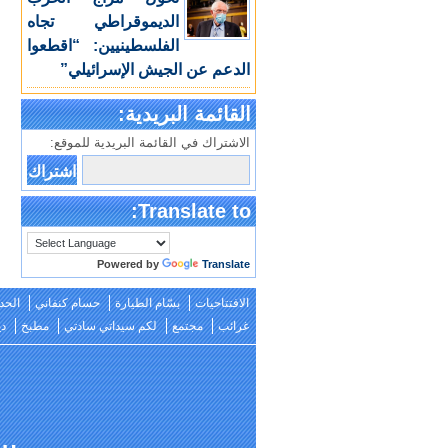
الديموقراطي تجاه
الفلسطينيين: “اقطعوا
الدعم عن الجيش الإسرائيلي”
القائمة البريدية:
الاشتراك في القائمة البريدية للموقع:
Translate to:
Powered by
Translate
الافتتاحيات
بسّام الطيارة
حسام كنفاني
الحد
غرائب
مجتمع
لكم سيداتي سادتي
مطبخ
دي