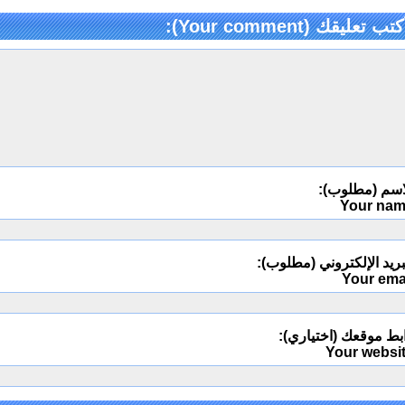
كتب تعليقك (Your comment):
اسم (مطلوب):
Your na
ريد الإلكتروني (مطلوب):
Your ema
بط موقعك (اختياري):
Your websi