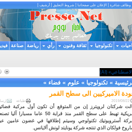
وظائف شاغرة
الإعلان على صفحاتنا
شروط التعليق
أرشيف
احيات
تكنولوجيا
ثقافة وفنون
رأي
رياضة
صناعة
فيدي
اصطناعي» (AI)
رئيسية
»
تكنولوجيا
»
علوم
»
فضاء
»
ودة الاميركيين الى سطح القمر
2019/08/22
طباعة
إرسا
لت شركتان لرويترز إن من المتوقع أن تكون أول مركبة فضائي
أمريكية تهبط على سطح القمر منذ قرابة 50 عاما مسبارا آليا تص
كة أستروبوتيك تكنولوجي وسيتم إطلاقها في غضون عامين عب
روخ فولكان الذي تنتجه شركة يونايتد لونش ألايانس.