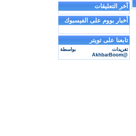
آخر التعليقات
أخبار بووم على الفيسبوك
تابعنا على تويتر
تغريدات بواسطة
@AkhbarBoom