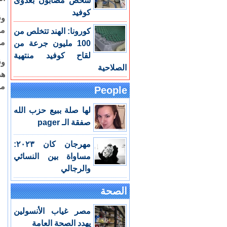
شخص مصابون بعدوى
كوفيد
كورونا: الهند تتخلص من
من
100 مليون جرعة من
لقاح كوفيد منتهية
وق
الصلاحية
هذ
مد
People
لها صلة ببيع حزب الله
صفقة الـ pager
مهرجان كان ٢٠٢٣:
مساواة بين النسائي
والرجالي
الصحة
مصر غياب الأنسولين
يهدد الصحة العامة