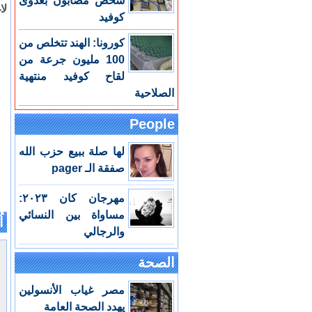
شخص مصابون بعدوى
لا
كوفيد
كورونا: الهند تتخلص من
100 مليون جرعة من
لقاح كوفيد منتهية
الصلاحية
People
لها صلة ببيع حزب الله
صفقة الـ pager
مهرجان كان ٢٠٢٣:
مساواة بين النسائي
اُ
والرجالي
الصحة
مصر غياب الأنسولين
يهدد الصحة العامة