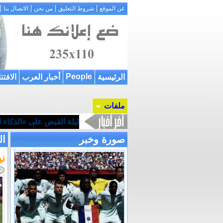
عن الموقع
شروط التعليق
من نحن
الاتصال بنا
People
الرئيسية
أخبار العرب
الافتت
ملفات
ليلة القبض على «الذكاء ال
صورة وخبر
ال
ني