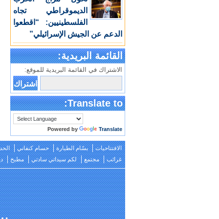
الديموقراطي تجاه
الفلسطينيين: “اقطعوا
الدعم عن الجيش الإسرائيلي”
القائمة البريدية:
الاشتراك في القائمة البريدية للموقع:
Translate to:
Powered by
Translate
الافتتاحيات
بسّام الطيارة
حسام كنفاني
الحد
غرائب
مجتمع
لكم سيداتي سادتي
مطبخ
دي