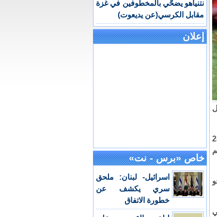
نتنياهو يضحّي بالمخطوفين في غزة
مقابل الكرسي(عن يديعوت)
إعلان
امل
اتي تتراوح أعمارهن ما بين 15 إلى 28
م
خاص «برس - نت»
اسرائيل- لبنان: ملحق
حو
سري يكشف عن
خطورة الاتفاق
ي