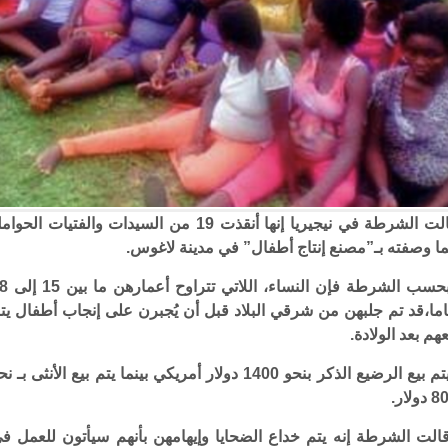
قالت الشرطة في نيجيريا إنها أنقذت 19 من السيدات والفتيات الحو
ا وصفته بـ”مصنع إنتاج أطفال” في مدينة لاغوس.
وبحسب الشرطة فإن النساء، الل
ما،قد تم جلبهن من شرقي البلاد قبل أن يُجبرن على إنجاب أطفال يت
عهم بعد الولادة.
ويتم بيع الرضيع الذكر بنحو 1400 دولار أمريكي بينما يتم بيع الأنثى بـ ن
دولار.
الت الشرطة إنه يتم خداع الضحايا وإيهامهن بأنهم سيأتون للعمل ف