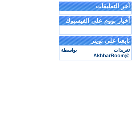
آخر التعليقات
أخبار بووم على الفيسبوك
تابعنا على تويتر
تغريدات بواسطة
@AkhbarBoom