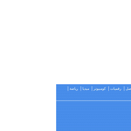
اصل
رقميات
كومبيوتر
ميديا
رياضة