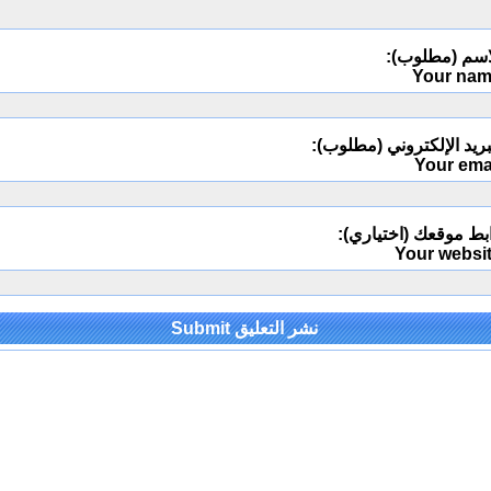
اسم (مطلوب):
Your na
ريد الإلكتروني (مطلوب):
Your ema
بط موقعك (اختياري):
Your websi
Alternativ