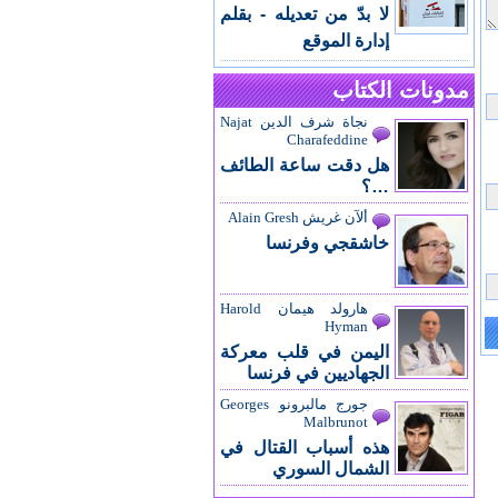
لا بدّ من تعديله - بقلم
إدارة الموقع
مدونات الكتاب
نجاة شرف الدين Najat
Charafeddine
هل دقت ساعة الطائف
…؟
ألآن غريش Alain Gresh
خاشقجي وفرنسا
هارولد هيمان Harold
Hyman
اليمن في قلب معركة
الجهاديين في فرنسا
جورج مالبرونو Georges
Malbrunot
هذه أسباب القتال في
الشمال السوري