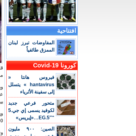
افتتاحية
المفاوضات تبرز لبنان
الممزق طائفياً
كورونا Covid-19
مم
فيروس هانتا «
hantavirus » يتسلل
إلى سفينة الأثرياء
عا
بي
متحور فرعي جديد
لكوفيد يسمى إي جي.5
“EG.5″…«إيريس»
800 
الصين: ٩٠٠ مليون
وق