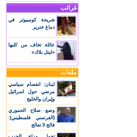
غرائب
شريحة كومبيوتر في
دماغ خنزير
عائلة تخاف من كلبها
«ليتل بلاك»
ملفات
لبنان: انفصام سياسي
مرضي حول اسرائيل
وإيران والخليج
وضع صلاح الحموري
(الفرنسي فلسطيني):
فالج لا تعالج
تحول مزاج الحزب