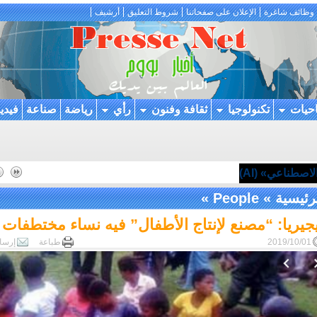
وظائف شاغرة
الإعلان على صفحاتنا
شروط التعليق
أرشيف
احيات
تكنولوجيا
ثقافة وفنون
رأي
رياضة
صناعة
فيدي
اصطناعي» (AI)
رئيسية
»
People
»
جيريا: “مصنع لإنتاج الأطفال” فيه نساء مختطفات
2019/10/01
طباعة
إرسا