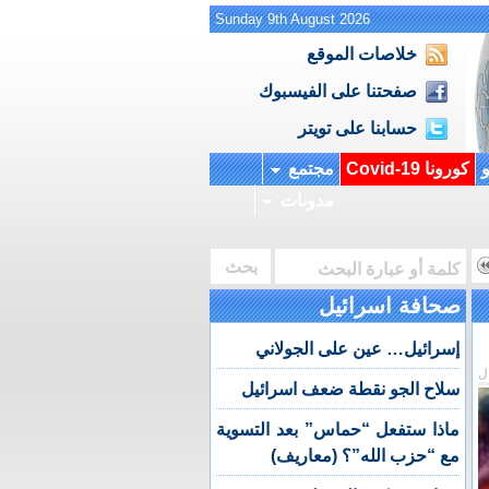
Sunday 9th August 2026
خلاصات الموقع
صفحتنا على الفيسبوك
حسابنا على تويتر
و
كورونا Covid-19
مجتمع
مدونات
صحافة اسرائيل
إسرائيل… عين على الجولاني
ل
سلاح الجو نقطة ضعف اسرائيل
ماذا ستفعل “حماس” بعد التسوية
مع “حزب الله”؟ (معاريف)