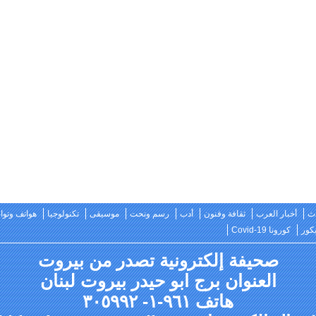
ث
أخبار العرب
ثقافة وفنون
أدب
رسم ونحت
موسيقى
تكنولوجيا
هواتف وتو
كور
كورونا Covid-19
صحيفة إلكترونية تصدر من بيروت
العنوان برج ابو حيدر بيروت لبنان
هاتف ٩٦١-١- ٣٠٥٩٩٢