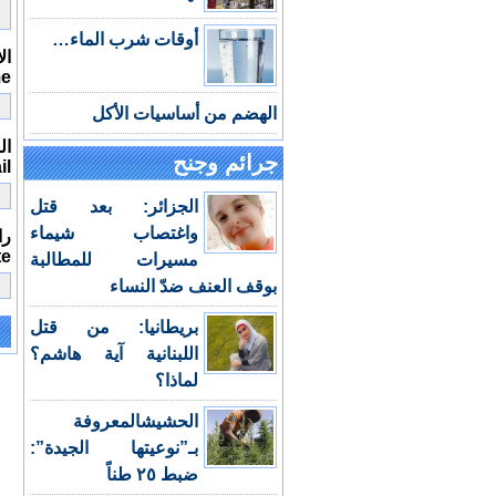
أوقات شرب الماء…
ال
me
الهضم من أساسيات الأكل
الب
جرائم وجنح
il
الجزائر: بعد قتل
واغتصاب شيماء
را
te
مسيرات للمطالبة
بوقف العنف ضدّ النساء
بريطانيا: من قتل
اللبنانية آية هاشم؟
e:
لماذا؟
الحشيشالمعروفة
بـ”نوعيتها الجيدة”:
ضبط ٢٥ طناً